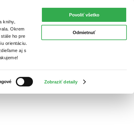
Povoliť všetko
a knihy,
ovala. Okrem
Odmietnuť
stále ho pre
u orientáciu.
dieľame aj s
Ďakujeme!
ngové
Zobraziť detaily