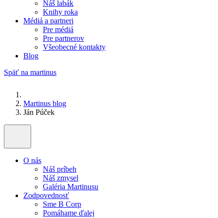
Náš labák
Knihy roka
Médiá a partneri
Pre médiá
Pre partnerov
Všeobecné kontakty
Blog
Späť na martinus
Martinus blog
Ján Púček
O nás
Náš príbeh
Náš zmysel
Galéria Martinusu
Zodpovednosť
Sme B Corp
Pomáhame ďalej