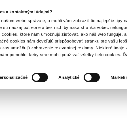
es a kontaktnými údajmi?
našom webe správate, a mohli vám zobraziť tie najlepšie tipy n
é sú naozaj potrebné a bez nich by naša stránka vôbec nefung
 cookies, ktoré nám umožňujú zisťovať, ako náš web funguje, a 
ačné cookies nám dovoľujú prispôsobovať stránku pre vašu lepši
zas umožňujú zobrazenie relevantnej reklamy. Niektoré údaje z
y nám pomohlo, keby sme mohli používať všetky tieto cookies. 
ersonalizačné
Analytické
Marketi