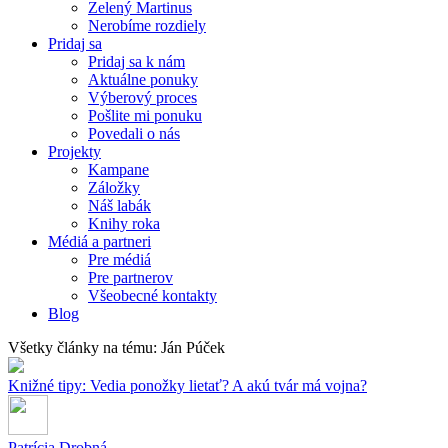
Zelený Martinus
Nerobíme rozdiely
Pridaj sa
Pridaj sa k nám
Aktuálne ponuky
Výberový proces
Pošlite mi ponuku
Povedali o nás
Projekty
Kampane
Záložky
Náš labák
Knihy roka
Médiá a partneri
Pre médiá
Pre partnerov
Všeobecné kontakty
Blog
Všetky články na tému: Ján Púček
Knižné tipy: Vedia ponožky lietať? A akú tvár má vojna?
Patrícia Drobná