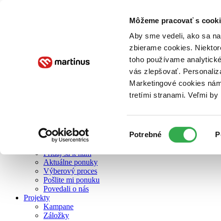
Môžeme pracovať s cooki
O nás
Aby sme vedeli, ako sa na 
zbierame cookies. Niektor
toho používame analytické
O nás
vás zlepšovať. Personaliz
Náš príbeh
Náš zmysel
Marketingové cookies nám 
Galéria Martinusu
tretími stranami. Veľmi b
Zodpovednosť
Sme B Corp
Pomáhame ďalej
Zelený Martinus
Výber
Potrebné
P
Nerobíme rozdiely
súhlasu
Pridaj sa
Pridaj sa k nám
Aktuálne ponuky
Výberový proces
Pošlite mi ponuku
Povedali o nás
Projekty
Kampane
Záložky