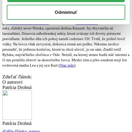
Jo Nesbo – Polnočné slnko
Odmietnuť
Druhá časť série
Krv na snehu
. Sedemdesiate
roky, ďaleký sever Nórska, opustená dedina Kasund. Jej obyvatelia sú
laestadiáni, členovia náboženskej sekty, ktorá zväzuje ich životy prísnymi
pravidlami. Jedného dňa ich pokoj naruší cudzinec Ulf. Tvrdí, že prišiel loviť
vtáky. Na lovca však nevyzerá, dokonca nemá ani pušku. Nikomu nechce
prezradiť, že jedinou korisťou, ktorú tu chcú uloviť, je on sám. Zradil totiž
Rybára, najväčšieho zločinca v Osle. Netuší, na ktorej strane budú stáť miestni a
či mu pomôžu zbaviť sa skutočného lovca. Medzi ním a jeho osudom stojí len
ovdovená matka Lea a jej syn Kurt.(
Viac info
)
Zdieľať článok:
O autorovi
Patrícia Drobná
Patrícia Drobná
ďalšie články autora