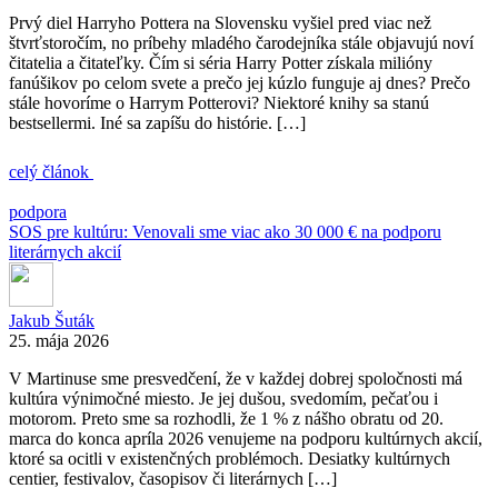
Prvý diel Harryho Pottera na Slovensku vyšiel pred viac než
štvrťstoročím, no príbehy mladého čarodejníka stále objavujú noví
čitatelia a čitateľky. Čím si séria Harry Potter získala milióny
fanúšikov po celom svete a prečo jej kúzlo funguje aj dnes? Prečo
stále hovoríme o Harrym Potterovi? Niektoré knihy sa stanú
bestsellermi. Iné sa zapíšu do histórie. […]
celý článok
podpora
SOS pre kultúru: Venovali sme viac ako 30 000 € na podporu
literárnych akcií
Jakub Šuták
25. mája 2026
V Martinuse sme presvedčení, že v každej dobrej spoločnosti má
kultúra výnimočné miesto. Je jej dušou, svedomím, pečaťou i
motorom. Preto sme sa rozhodli, že 1 % z nášho obratu od 20.
marca do konca apríla 2026 venujeme na podporu kultúrnych akcií,
ktoré sa ocitli v existenčných problémoch. Desiatky kultúrnych
centier, festivalov, časopisov či literárnych […]