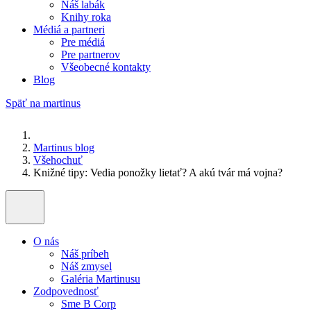
Náš labák
Knihy roka
Médiá a partneri
Pre médiá
Pre partnerov
Všeobecné kontakty
Blog
Späť na martinus
Martinus blog
Všehochuť
Knižné tipy: Vedia ponožky lietať? A akú tvár má vojna?
O nás
Náš príbeh
Náš zmysel
Galéria Martinusu
Zodpovednosť
Sme B Corp