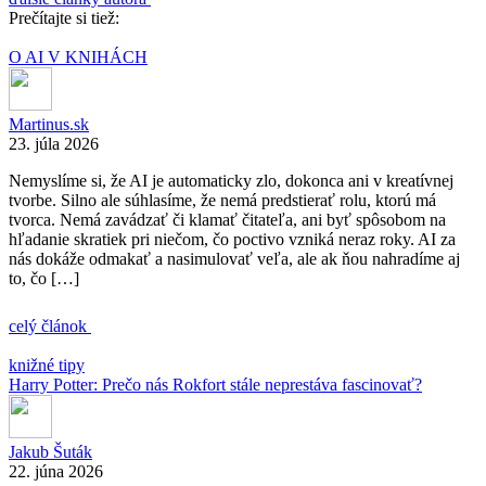
Prečítajte si tiež:
O AI V KNIHÁCH
Martinus.sk
23. júla 2026
Nemyslíme si, že AI je automaticky zlo, dokonca ani v kreatívnej
tvorbe. Silno ale súhlasíme, že nemá predstierať rolu, ktorú má
tvorca. Nemá zavádzať či klamať čitateľa, ani byť spôsobom na
hľadanie skratiek pri niečom, čo poctivo vzniká neraz roky. AI za
nás dokáže odmakať a nasimulovať veľa, ale ak ňou nahradíme aj
to, čo […]
celý článok
knižné tipy
Harry Potter: Prečo nás Rokfort stále neprestáva fascinovať?
Jakub Šuták
22. júna 2026