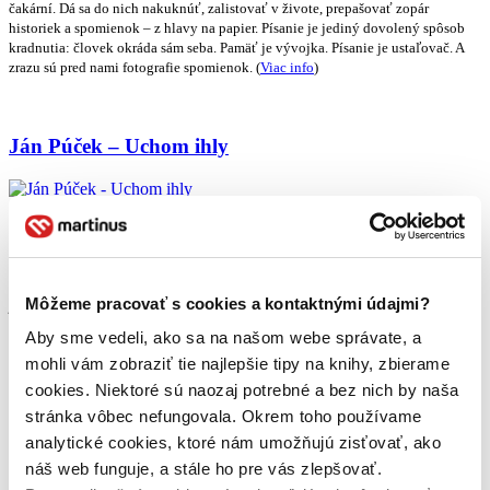
čakární. Dá sa do nich nakuknúť, zalistovať v živote, prepašovať zopár
historiek a spomienok – z hlavy na papier. Písanie je jediný dovolený spôsob
kradnutia: človek okráda sám seba. Pamäť je vývojka. Písanie je ustaľovač. A
zrazu sú pred nami fotografie spomienok. (
Viac info
)
Ján Púček – Uchom ihly
Ľudské životy sa uzlia. Jeden s druhým. S tretím. So sebou samým.
Nerozmotateľne. Neprehľadne. A pritom je to také jednoduché; stačí sa obzrieť
ponad plece a vidíme celkom jasne, že všetko tu už dávno bolo.
Tretia kniha
Jána Púčeka
s názvom
Uchom ihly
(a podtitulom Pletky) je stručnou históriou
Môžeme pracovať s cookies a kontaktnými údajmi?
jednej rodiny tiahnucej sa naprieč celým dvadsiatym storočím, no najmä
príbehom lásky murára Jána a krajčírky Boženy, ktorých životy plynuli
Aby sme vedeli, ako sa na našom webe správate, a
paralelne vedľa seba, až kým sa v jednom bode nutne nepreťali a nezauzlili.
mohli vám zobraziť tie najlepšie tipy na knihy, zbierame
Aký veľký uzlík sa zmestí cez ucho ihly? (
Viac info
)
cookies. Niektoré sú naozaj potrebné a bez nich by naša
stránka vôbec nefungovala. Okrem toho používame
Tessa Hadley – Manželská láska a iné poviedky
analytické cookies, ktoré nám umožňujú zisťovať, ako
náš web funguje, a stále ho pre vás zlepšovať.
Poviedky
Tessy Hadley