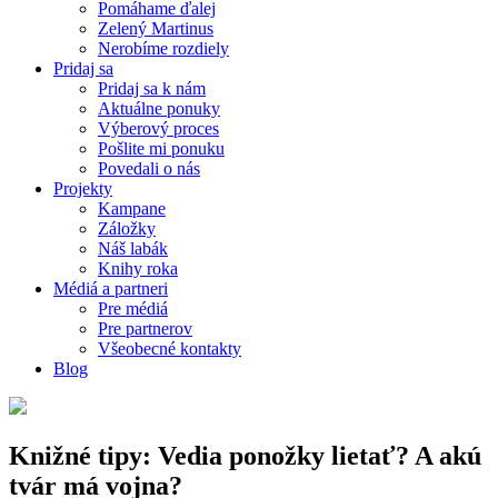
Pomáhame ďalej
Zelený Martinus
Nerobíme rozdiely
Pridaj sa
Pridaj sa k nám
Aktuálne ponuky
Výberový proces
Pošlite mi ponuku
Povedali o nás
Projekty
Kampane
Záložky
Náš labák
Knihy roka
Médiá a partneri
Pre médiá
Pre partnerov
Všeobecné kontakty
Blog
Knižné tipy: Vedia ponožky lietať? A akú
tvár má vojna?