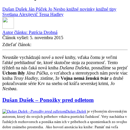
Dušan Dušek
Ján Púček
Jo Nesbo
knižné novinky
knižné tipy
Svetlana Alexijevič
Tessa Hadley
Autor článku:
Patrícia Drobná
Článok vyšiel:
5. novembra 2015
Zdieľať článok:
Neustále vychádzajú nové a nové knihy, vďaka čomu je veľmi
ľahké prehliadnuť tie, ktoré skutočne stoja za pozornosť. Tento
týždeň na nás čaká nová kniha
Dušana Dušeka
, posnažíme sa prejsť
Uchom ihly
Jána Púčka
, o vzťahoch a stereotypoch nám povie viac
kniha
Tessy Hadley
, zistíme, že
Vojna nemá ženskú tvár
a druhé
pokračovanie série Krv na snehu od kráľa severskej krimi,
Jo
Nesbøa
.
Dušan Dušek – Ponožky pred odletom
Dušan Dušek
je výborným slovenským
autorom, ktorý do svojich príbehov vtkáva poetickú ľudskosť. Vety nachádza v
ľudských rozhovoroch a ponúka nám ich v príbehoch a spomienkach zo svojho
dobre známeho prostredia. Ako hovorí anotácia ku knihe: Pamäť má veľa