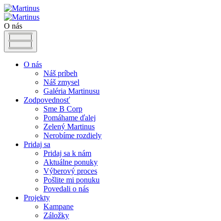
O nás
O nás
Náš príbeh
Náš zmysel
Galéria Martinusu
Zodpovednosť
Sme B Corp
Pomáhame ďalej
Zelený Martinus
Nerobíme rozdiely
Pridaj sa
Pridaj sa k nám
Aktuálne ponuky
Výberový proces
Pošlite mi ponuku
Povedali o nás
Projekty
Kampane
Záložky