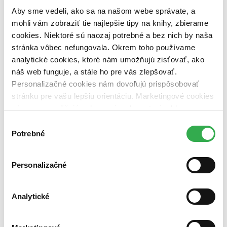
Zelený Martinus
Aby sme vedeli, ako sa na našom webe správate, a
Nerobíme rozdiely
Pridaj sa
mohli vám zobraziť tie najlepšie tipy na knihy, zbierame
Pridaj sa k nám
cookies. Niektoré sú naozaj potrebné a bez nich by naša
Aktuálne ponuky
stránka vôbec nefungovala. Okrem toho používame
Výberový proces
Pošlite mi ponuku
analytické cookies, ktoré nám umožňujú zisťovať, ako
Povedali o nás
náš web funguje, a stále ho pre vás zlepšovať.
Projekty
Personalizačné cookies nám dovoľujú prispôsobovať
Kampane
Záložky
stránku pre vašu lepšiu orientáciu. Marketingové cookies
Náš labák
nám zas umožňujú zobrazenie relevantnej reklamy.
Knihy roka
Niektoré údaje zdieľame aj s tretími stranami. Veľmi by
Médiá a partneri
Výber
Pre médiá
nám pomohlo, keby sme mohli používať všetky tieto
Potrebné
súhlasu
Pre partnerov
cookies. Ďakujeme!
Všeobecné kontakty
Blog
Personalizačné
Všetky články na tému: jane austen
Ako dobre poznáte Pýchu a predsudok?
Analytické
Anna Porubcová