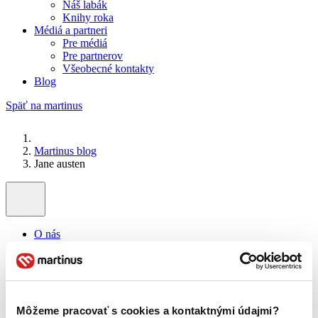
Náš labák
Knihy roka
Médiá a partneri
Pre médiá
Pre partnerov
Všeobecné kontakty
Blog
Späť na martinus
Martinus blog
Jane austen
O nás
Náš príbeh
Náš zmysel
Galéria Martinusu
Zodpovednosť
Sme B Corp
Môžeme pracovať s cookies a kontaktnými údajmi?
Pomáhame ďalej