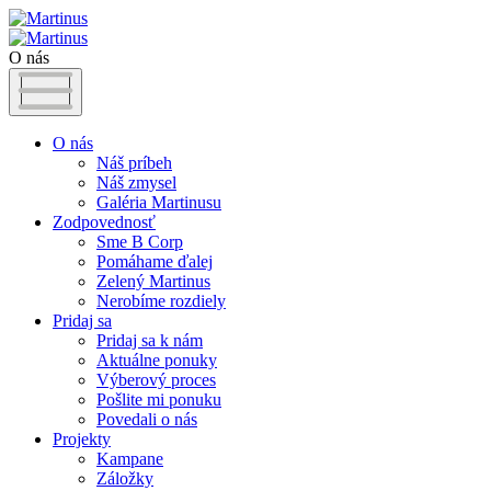
O nás
O nás
Náš príbeh
Náš zmysel
Galéria Martinusu
Zodpovednosť
Sme B Corp
Pomáhame ďalej
Zelený Martinus
Nerobíme rozdiely
Pridaj sa
Pridaj sa k nám
Aktuálne ponuky
Výberový proces
Pošlite mi ponuku
Povedali o nás
Projekty
Kampane
Záložky