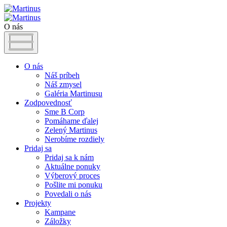
O nás
O nás
Náš príbeh
Náš zmysel
Galéria Martinusu
Zodpovednosť
Sme B Corp
Pomáhame ďalej
Zelený Martinus
Nerobíme rozdiely
Pridaj sa
Pridaj sa k nám
Aktuálne ponuky
Výberový proces
Pošlite mi ponuku
Povedali o nás
Projekty
Kampane
Záložky