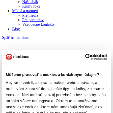
Náš labák
Knihy roka
Médiá a partneri
Pre médiá
Pre partnerov
Všeobecné kontakty
Blog
Späť na martinus
Martinus blog
Jean Giono
Môžeme pracovať s cookies a kontaktnými údajmi?
Aby sme vedeli, ako sa na našom webe správate, a
O nás
Náš príbeh
mohli vám zobraziť tie najlepšie tipy na knihy, zbierame
Náš zmysel
cookies. Niektoré sú naozaj potrebné a bez nich by naša
Galéria Martinusu
stránka vôbec nefungovala. Okrem toho používame
Zodpovednosť
Sme B Corp
analytické cookies, ktoré nám umožňujú zisťovať, ako
Pomáhame ďalej
náš web funguje, a stále ho pre vás zlepšovať.