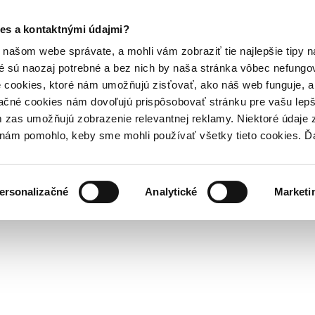
es a kontaktnými údajmi?
našom webe správate, a mohli vám zobraziť tie najlepšie tipy n
é sú naozaj potrebné a bez nich by naša stránka vôbec nefung
 cookies, ktoré nám umožňujú zisťovať, ako náš web funguje, a 
ačné cookies nám dovoľujú prispôsobovať stránku pre vašu lepši
zas umožňujú zobrazenie relevantnej reklamy. Niektoré údaje z
y nám pomohlo, keby sme mohli používať všetky tieto cookies. 
ersonalizačné
Analytické
Marketi