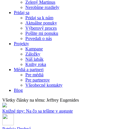
Zelený Martinus
Nerobíme rozdiely
Pridaj sa
Pridaj sa k nám
Aktuálne ponuky
Výberový proces
Pošlite mi ponuku
Povedali o nás
Projekty
Kampane
Záložky
Náš labák
Knihy roka
Médiá a partneri
Pre médiá
Pre partnerov
Všeobecné kontakty
Blog
Všetky články na tému: Jeffrey Eugenides
Knižné tipy: Na čo sa tešíme v auguste
Patrícia Drobná