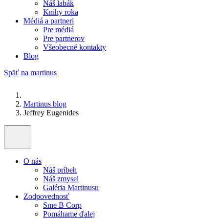
Náš labák
Knihy roka
Médiá a partneri
Pre médiá
Pre partnerov
Všeobecné kontakty
Blog
Späť na martinus
Martinus blog
Jeffrey Eugenides
O nás
Náš príbeh
Náš zmysel
Galéria Martinusu
Zodpovednosť
Sme B Corp
Pomáhame ďalej