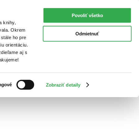
Povoliť všetko
a knihy,
ovala. Okrem
Odmietnuť
stále ho pre
u orientáciu.
dieľame aj s
Ďakujeme!
ngové
Zobraziť detaily