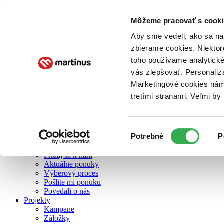
Môžeme pracovať s cooki
O nás
Aby sme vedeli, ako sa na 
zbierame cookies. Niektor
toho používame analytické
O nás
vás zlepšovať. Personaliz
Náš príbeh
Náš zmysel
Marketingové cookies nám 
Galéria Martinusu
tretími stranami. Veľmi b
Zodpovednosť
Sme B Corp
Pomáhame ďalej
Zelený Martinus
Výber
Potrebné
P
Nerobíme rozdiely
súhlasu
Pridaj sa
Pridaj sa k nám
Aktuálne ponuky
Výberový proces
Pošlite mi ponuku
Povedali o nás
Projekty
Kampane
Záložky