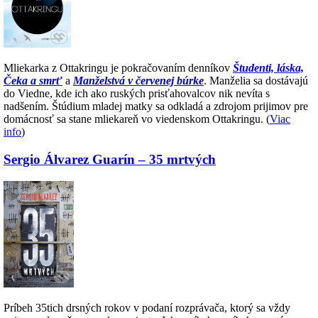
Mliekarka z Ottakringu je pokračovaním denníkov
Študenti, láska,
Čeka a smrť
a
Manželstvá v červenej búrke
. Manželia sa dostávajú
do Viedne, kde ich ako ruských prisťahovalcov nik nevíta s
nadšením. Štúdium mladej matky sa odkladá a zdrojom prijimov pre
domácnosť sa stane mliekareň vo viedenskom Ottakringu. (
Viac
info
)
Sergio Álvarez Guarín – 35 mrtvých
Príbeh 35tich drsných rokov v podaní rozprávača, ktorý sa vždy