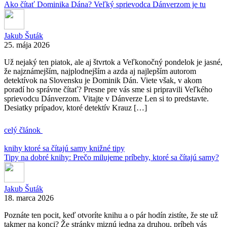
Ako čítať Dominika Dána? Veľký sprievodca Dánverzom je tu
Jakub Šuták
25. mája 2026
Už nejaký ten piatok, ale aj štvrtok a Veľkonočný pondelok je jasné,
že najznámejším, najplodnejším a azda aj najlepším autorom
detektívok na Slovensku je Dominik Dán. Viete však, v akom
poradí ho správne čítať? Presne pre vás sme si pripravili Veľkého
sprievodcu Dánverzom. Vitajte v Dánverze Len si to predstavte.
Desiatky prípadov, ktoré detektív Krauz […]
celý článok
knihy ktoré sa čítajú samy
knižné tipy
Tipy na dobré knihy: Prečo milujeme príbehy, ktoré sa čítajú samy?
Jakub Šuták
18. marca 2026
Poznáte ten pocit, keď otvoríte knihu a o pár hodín zistíte, že ste už
takmer na konci? Že stránky miznú jedna za druhou, príbeh vás