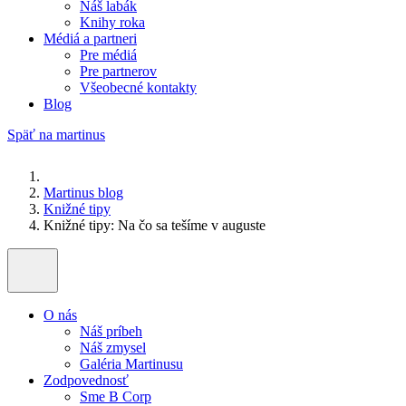
Náš labák
Knihy roka
Médiá a partneri
Pre médiá
Pre partnerov
Všeobecné kontakty
Blog
Späť na martinus
Martinus blog
Knižné tipy
Knižné tipy: Na čo sa tešíme v auguste
O nás
Náš príbeh
Náš zmysel
Galéria Martinusu
Zodpovednosť
Sme B Corp