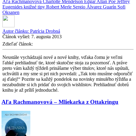
Aľa Rachmanovová
Charlotte Mendelson
Edgar Allan Poe
Jeffrey
Eugenides
knižné tipy
Robert Merle
Sergio Álvarez Guarín
Sofi
Oksanen
Autor článku:
Patrícia Drobná
Článok vyšiel:
7. augusta 2013
Zdieľať článok:
Neustále vychádzajú nové a nové knihy, vďaka čomu je veľmi
ľahké prehliadnuť tie, ktoré skutočne stoja za pozornosť. A práve
preto vám každý týždeň prinášame výber titulov, ktoré nás upútali,
uchvátili a my sme si pri nich povedali: „Tak toto musíme odporučiť
aj ďalej!“ Pozrite sa každý pondelok na novinky minulého týždňa a
nezabudnite si ich pridať do svojich wishlistov. Prehliadnuť dobrú
knihu je až príliš jednoduché.
Aľa Rachmanovová – Mliekarka z Ottakringu