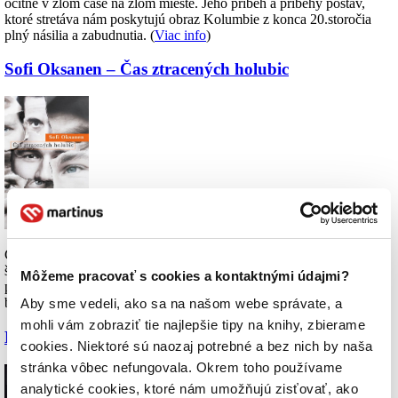
ocitne v zlom čase na zlom mieste. Jeho príbeh a príbehy postáv,
ktoré stretáva nám poskytujú obraz Kolumbie z konca 20.storočia
plný násilia a zabudnutia. (
Viac info
)
Sofi Oksanen – Čas ztracených holubic
Čo vedie človeka k tomu, aby udal svojich susedov? Brodí sa každý
špinou pre peniaze? Pohnuté osudy ľudí vo svojej krajine tak
Môžeme pracovať s cookies a kontaktnými údajmi?
podobné tým našim podáva
Sofi Oksanen
vo svojom novom
bestsellere. (
Viac info
)
Aby sme vedeli, ako sa na našom webe správate, a
mohli vám zobraziť tie najlepšie tipy na knihy, zbierame
Edgar Allan Poe – Jáma a kyvadlo a jiné povídky
cookies. Niektoré sú naozaj potrebné a bez nich by naša
stránka vôbec nefungovala. Okrem toho používame
analytické cookies, ktoré nám umožňujú zisťovať, ako