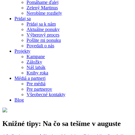
Pomáhame ďalej
Zelený Martinus
Nerobíme rozdiely
Pridaj sa
Pridaj sa k nám
Aktuálne ponuky
Výberový proces
Pošlite mi ponuku
Povedali o nás
Projekty
Kampane
Záložky
Náš labák
Knihy roka
Médiá a partneri
Pre médiá
Pre partnerov
Všeobecné kontakty
Blog
Knižné tipy: Na čo sa tešíme v auguste