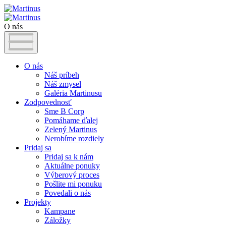
O nás
O nás
Náš príbeh
Náš zmysel
Galéria Martinusu
Zodpovednosť
Sme B Corp
Pomáhame ďalej
Zelený Martinus
Nerobíme rozdiely
Pridaj sa
Pridaj sa k nám
Aktuálne ponuky
Výberový proces
Pošlite mi ponuku
Povedali o nás
Projekty
Kampane
Záložky