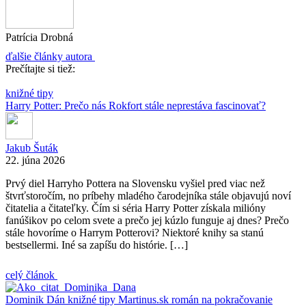
Patrícia Drobná
ďalšie články autora
Prečítajte si tiež:
knižné tipy
Harry Potter: Prečo nás Rokfort stále neprestáva fascinovať?
Jakub Šuták
22. júna 2026
Prvý diel Harryho Pottera na Slovensku vyšiel pred viac než
štvrťstoročím, no príbehy mladého čarodejníka stále objavujú noví
čitatelia a čitateľky. Čím si séria Harry Potter získala milióny
fanúšikov po celom svete a prečo jej kúzlo funguje aj dnes? Prečo
stále hovoríme o Harrym Potterovi? Niektoré knihy sa stanú
bestsellermi. Iné sa zapíšu do histórie. […]
celý článok
Dominik Dán
knižné tipy
Martinus.sk
román na pokračovanie