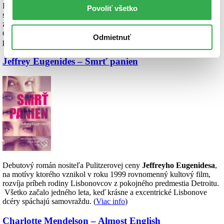
Fikcia známeho francúzskeho autora rozpráva príbeh náhodnej
Povoliť všetko
skupiny ľudí, ktorí zázrakom prežili výbuch atómovej bomby. Ako si
zachránení usporiadajú život na zničenej zemi bez vymožeností
civilizácie? Román je štúdiou ľudských charakterov a varovaním
Odmietnuť
pred zneužitím vedy. (
Viac info
)
Jeffrey Eugenides – Smrť panien
Debutový román nositeľa Pulitzerovej ceny
Jeffreyho Eugenidesa
,
na motívy ktorého vznikol v roku 1999 rovnomenný kultový film,
rozvíja príbeh rodiny Lisbonovcov z pokojného predmestia Detroitu.
Všetko začalo jedného leta, keď krásne a excentrické Lisbonove
dcéry spáchajú samovraždu. (
Viac info
)
Charlotte Mendelson – Almost English