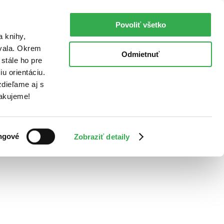
Povoliť všetko
a knihy,
ovala. Okrem
Odmietnuť
stále ho pre
u orientáciu.
dieľame aj s
Ďakujeme!
ngové
Zobraziť detaily