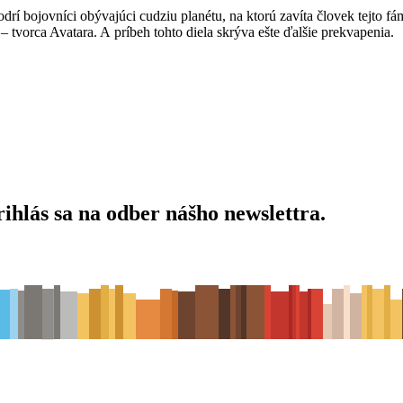
drí bojovníci obývajúci cudziu planétu, na ktorú zavíta človek tejto fá
 tvorca Avatara. A príbeh tohto diela skrýva ešte ďalšie prekvapenia.
ihlás sa na odber nášho newslettra.