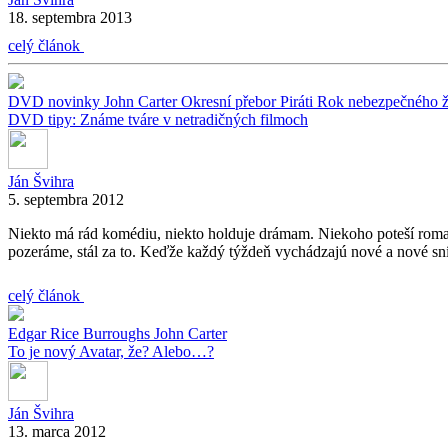
18. septembra 2013
celý článok
DVD novinky
John Carter
Okresní přebor
Piráti
Rok nebezpečného ž
DVD tipy: Známe tváre v netradičných filmoch
Ján Švihra
5. septembra 2012
Niekto má rád komédiu, niekto holduje drámam. Niekoho poteší romant
pozeráme, stál za to. Keďže každý týždeň vychádzajú nové a nové sn
celý článok
Edgar Rice Burroughs
John Carter
To je nový Avatar, že? Alebo…?
Ján Švihra
13. marca 2012