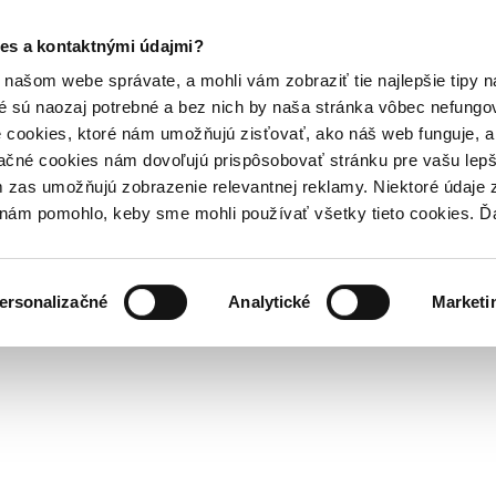
es a kontaktnými údajmi?
našom webe správate, a mohli vám zobraziť tie najlepšie tipy n
é sú naozaj potrebné a bez nich by naša stránka vôbec nefung
 cookies, ktoré nám umožňujú zisťovať, ako náš web funguje, a 
ačné cookies nám dovoľujú prispôsobovať stránku pre vašu lepši
zas umožňujú zobrazenie relevantnej reklamy. Niektoré údaje z
y nám pomohlo, keby sme mohli používať všetky tieto cookies. 
ersonalizačné
Analytické
Marketi