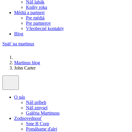
Náš labák
Knihy roka
Médiá a partneri
Pre médiá
Pre partnerov
Všeobecné kontakty
Blog
Späť na martinus
Martinus blog
John Carter
O nás
Náš príbeh
Náš zmysel
Galéria Martinusu
Zodpovednosť
Sme B Corp
Pomáhame ďalej