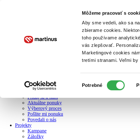
Môžeme pracovať s cooki
O nás
Aby sme vedeli, ako sa na 
zbierame cookies. Niektor
toho používame analytické
O nás
vás zlepšovať. Personaliz
Náš príbeh
Náš zmysel
Marketingové cookies nám 
Galéria Martinusu
tretími stranami. Veľmi b
Zodpovednosť
Sme B Corp
Pomáhame ďalej
Zelený Martinus
Výber
Potrebné
P
Nerobíme rozdiely
súhlasu
Pridaj sa
Pridaj sa k nám
Aktuálne ponuky
Výberový proces
Pošlite mi ponuku
Povedali o nás
Projekty
Kampane
Záložky