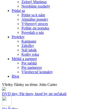
Zelený Martinus
Nerobíme rozdiely
Pridaj sa
Pridaj sa k nám
Aktuálne ponuky
Výberový proces
Pošlite mi ponuku
Povedali o nás
Projekty
Kampane
Záložky
Náš labák
Knihy roka
Médiá a partneri
Pre médiá
Pre partnerov
Všeobecné kontakty
Blog
Všetky články na tému: John Carter
DVD tipy: Pár tipov, ktoré by ste nečakali
Ján Švihra