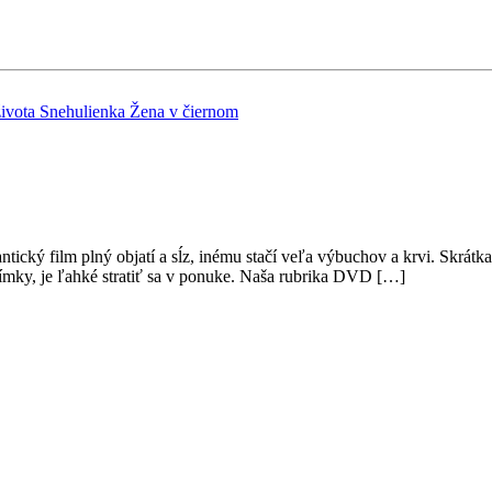
ivota
Snehulienka
Žena v čiernom
ický film plný objatí a sĺz, inému stačí veľa výbuchov a krvi. Skrátk
ímky, je ľahké stratiť sa v ponuke. Naša rubrika DVD […]