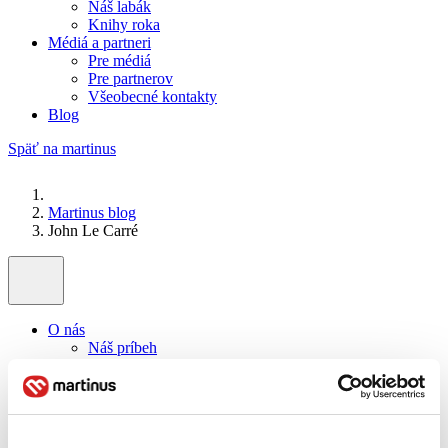
Náš labák
Knihy roka
Médiá a partneri
Pre médiá
Pre partnerov
Všeobecné kontakty
Blog
Späť na martinus
Martinus blog
John Le Carré
O nás
Náš príbeh
Náš zmysel
Galéria Martinusu
Zodpovednosť
Sme B Corp
Pomáhame ďalej