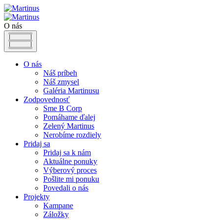
O nás
O nás
Náš príbeh
Náš zmysel
Galéria Martinusu
Zodpovednosť
Sme B Corp
Pomáhame ďalej
Zelený Martinus
Nerobíme rozdiely
Pridaj sa
Pridaj sa k nám
Aktuálne ponuky
Výberový proces
Pošlite mi ponuku
Povedali o nás
Projekty
Kampane
Záložky