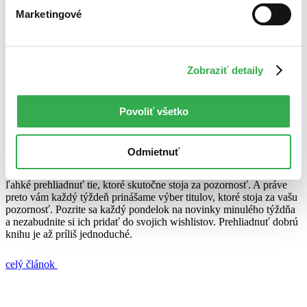
23. januára 2012
Marketingové
celý článok
John Le Carré
knižné tipy
Philip K. Dick
Sarah Watersová
Sofi
Zobraziť detaily
Oksanen
Thorsten Havener
Věra Fojtková
Knižné tipy: Naučte sa manipulovať a vychutnajte si výborný román
Povoliť všetko
Juraj Šlesar
19. septembra 2011
Odmietnuť
Neustále vychádzajú nové a nové knihy, vďaka čomu je veľmi
ľahké prehliadnuť tie, ktoré skutočne stoja za pozornosť. A práve
preto vám každý týždeň prinášame výber titulov, ktoré stoja za vašu
pozornosť. Pozrite sa každý pondelok na novinky minulého týždňa
a nezabudnite si ich pridať do svojich wishlistov. Prehliadnuť dobrú
knihu je až príliš jednoduché.
celý článok