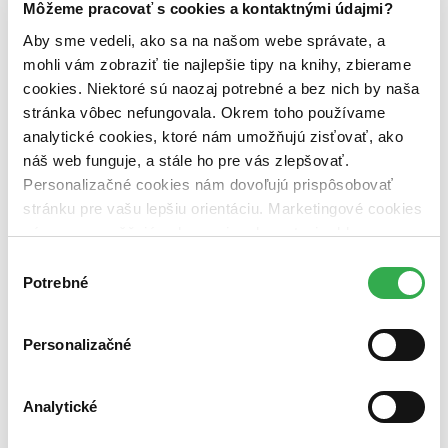
Zelený Martinus
Môžeme pracovať s cookies a kontaktnými údajmi?
Nerobíme rozdiely
Aby sme vedeli, ako sa na našom webe správate, a
Pridaj sa
Pridaj sa k nám
mohli vám zobraziť tie najlepšie tipy na knihy, zbierame
Aktuálne ponuky
cookies. Niektoré sú naozaj potrebné a bez nich by naša
Výberový proces
stránka vôbec nefungovala. Okrem toho používame
Pošlite mi ponuku
Povedali o nás
analytické cookies, ktoré nám umožňujú zisťovať, ako
Projekty
náš web funguje, a stále ho pre vás zlepšovať.
Kampane
Personalizačné cookies nám dovoľujú prispôsobovať
Záložky
Náš labák
stránku pre vašu lepšiu orientáciu. Marketingové cookies
Knihy roka
nám zas umožňujú zobrazenie relevantnej reklamy.
Médiá a partneri
Niektoré údaje zdieľame aj s tretími stranami. Veľmi by
Pre médiá
Výber
Pre partnerov
nám pomohlo, keby sme mohli používať všetky tieto
Potrebné
súhlasu
Všeobecné kontakty
cookies. Ďakujeme!
Blog
Personalizačné
Všetky články na tému: John Le Carré
Knižné tipy: Lavína skvelých titulov!
Analytické
Juraj Šlesar