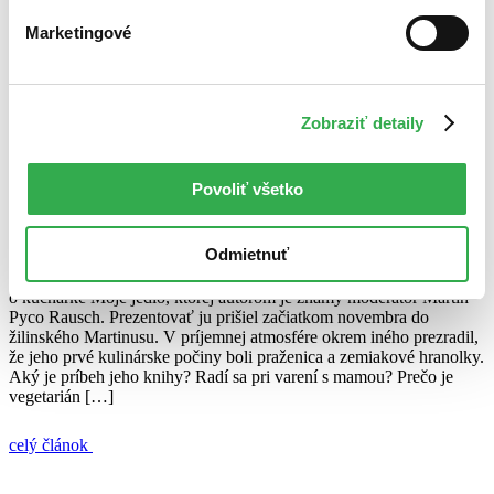
20. októbra 2014
Marketingové
celý článok
Martin Pyco Rausch
Moje jedlo
rozhovor
Zobraziť detaily
Martin Pyco Rausch: Radšej som dal knihe šancu, než by som
ľutoval, že som to neskúsil.
Povoliť všetko
Katarína Marčeková
16. novembra 2012
Odmietnuť
Pôvodne vianočný darček, dnes kniha plná receptov. Reč je
o kuchárke Moje jedlo, ktorej autorom je známy moderátor Martin
Pyco Rausch. Prezentovať ju prišiel začiatkom novembra do
žilinského Martinusu. V príjemnej atmosfére okrem iného prezradil,
že jeho prvé kulinárske počiny boli praženica a zemiakové hranolky.
Aký je príbeh jeho knihy? Radí sa pri varení s mamou? Prečo je
vegetarián […]
celý článok