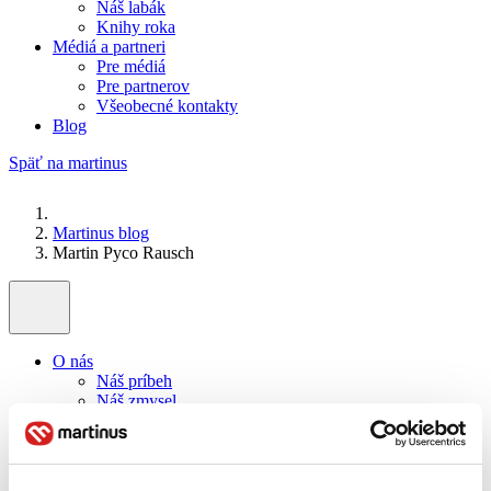
Náš labák
Knihy roka
Médiá a partneri
Pre médiá
Pre partnerov
Všeobecné kontakty
Blog
Späť na martinus
Martinus blog
Martin Pyco Rausch
O nás
Náš príbeh
Náš zmysel
Galéria Martinusu
Zodpovednosť
Sme B Corp
Pomáhame ďalej