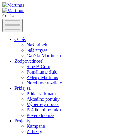
O nás
O nás
Náš príbeh
Náš zmysel
Galéria Martinusu
Zodpovednosť
Sme B Corp
Pomáhame ďalej
Zelený Martinus
Nerobíme rozdiely
Pridaj sa
Pridaj sa k nám
Aktuálne ponuky
Výberový proces
Pošlite mi ponuku
Povedali o nás
Projekty
Kampane
Záložky