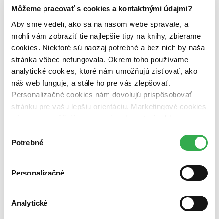
Zelený Martinus
Môžeme pracovať s cookies a kontaktnými údajmi?
Nerobíme rozdiely
Pridaj sa
Aby sme vedeli, ako sa na našom webe správate, a
Pridaj sa k nám
mohli vám zobraziť tie najlepšie tipy na knihy, zbierame
Aktuálne ponuky
cookies. Niektoré sú naozaj potrebné a bez nich by naša
Výberový proces
Pošlite mi ponuku
stránka vôbec nefungovala. Okrem toho používame
Povedali o nás
analytické cookies, ktoré nám umožňujú zisťovať, ako
Projekty
náš web funguje, a stále ho pre vás zlepšovať.
Kampane
Záložky
Personalizačné cookies nám dovoľujú prispôsobovať
Náš labák
stránku pre vašu lepšiu orientáciu. Marketingové cookies
Knihy roka
nám zas umožňujú zobrazenie relevantnej reklamy.
Médiá a partneri
Pre médiá
Niektoré údaje zdieľame aj s tretími stranami. Veľmi by
Výber
Pre partnerov
nám pomohlo, keby sme mohli používať všetky tieto
Potrebné
súhlasu
Všeobecné kontakty
cookies. Ďakujeme!
Blog
Všetky články na tému: Martin Pyco Rausch
Personalizačné
Knižné tipy: Knihy, ktoré vám môžu zmeniť život
Analytické
Juraj Šlesar