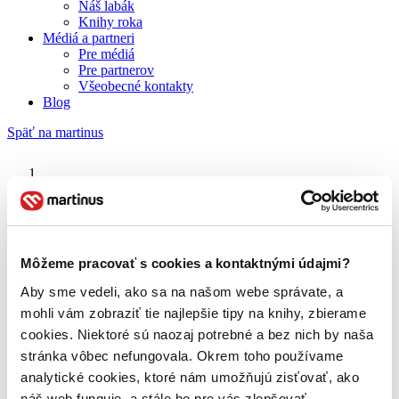
Náš labák
Knihy roka
Médiá a partneri
Pre médiá
Pre partnerov
Všeobecné kontakty
Blog
Späť na martinus
Martinus blog
Martin Rázus
Môžeme pracovať s cookies a kontaktnými údajmi?
Aby sme vedeli, ako sa na našom webe správate, a
O nás
Náš príbeh
mohli vám zobraziť tie najlepšie tipy na knihy, zbierame
Náš zmysel
cookies. Niektoré sú naozaj potrebné a bez nich by naša
Galéria Martinusu
stránka vôbec nefungovala. Okrem toho používame
Zodpovednosť
Sme B Corp
analytické cookies, ktoré nám umožňujú zisťovať, ako
Pomáhame ďalej
náš web funguje, a stále ho pre vás zlepšovať.