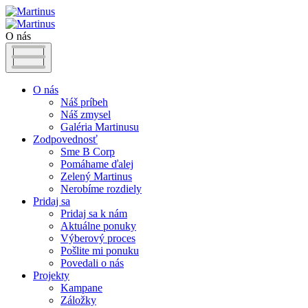
O nás
O nás
Náš príbeh
Náš zmysel
Galéria Martinusu
Zodpovednosť
Sme B Corp
Pomáhame ďalej
Zelený Martinus
Nerobíme rozdiely
Pridaj sa
Pridaj sa k nám
Aktuálne ponuky
Výberový proces
Pošlite mi ponuku
Povedali o nás
Projekty
Kampane
Záložky