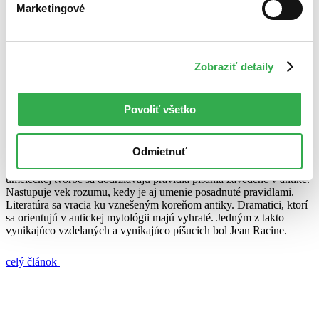
Marketingové
24. júna 2010
celý článok
Zobraziť detaily
Andromacha
dramatik
Faidra
Jean Racine
mýtus
tragédia
Jean Racine – nech žije Grécko!
Povoliť všetko
Zuzana Galková
4. mája 2010
Odmietnuť
Francúzsky klasicizmus, obdobie kde sa opäť hľadajú istoty – v
umeleckej tvorbe sa dodržiavajú pravidlá písania zavedené v antike.
Nastupuje vek rozumu, kedy je aj umenie posadnuté pravidlami.
Literatúra sa vracia ku vznešeným koreňom antiky. Dramatici, ktorí
sa orientujú v antickej mytológii majú vyhraté. Jedným z takto
vynikajúco vzdelaných a vynikajúco píšucich bol Jean Racine.
celý článok