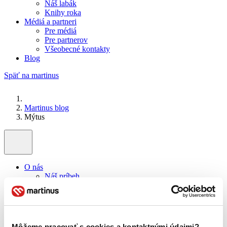
Náš labák
Knihy roka
Médiá a partneri
Pre médiá
Pre partnerov
Všeobecné kontakty
Blog
Späť na martinus
Martinus blog
Mýtus
O nás
Náš príbeh
Náš zmysel
Galéria Martinusu
Zodpovednosť
Sme B Corp
Pomáhame ďalej
Môžeme pracovať s cookies a kontaktnými údajmi?