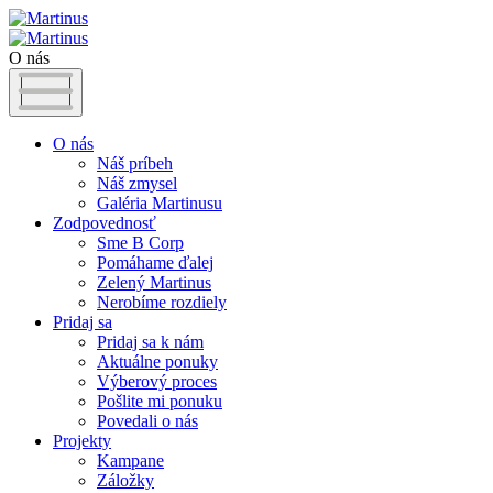
O nás
O nás
Náš príbeh
Náš zmysel
Galéria Martinusu
Zodpovednosť
Sme B Corp
Pomáhame ďalej
Zelený Martinus
Nerobíme rozdiely
Pridaj sa
Pridaj sa k nám
Aktuálne ponuky
Výberový proces
Pošlite mi ponuku
Povedali o nás
Projekty
Kampane
Záložky