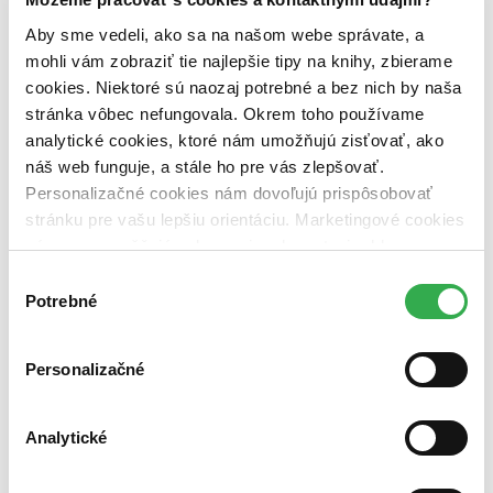
Zelený Martinus
Nerobíme rozdiely
Aby sme vedeli, ako sa na našom webe správate, a
Pridaj sa
mohli vám zobraziť tie najlepšie tipy na knihy, zbierame
Pridaj sa k nám
cookies. Niektoré sú naozaj potrebné a bez nich by naša
Aktuálne ponuky
Výberový proces
stránka vôbec nefungovala. Okrem toho používame
Pošlite mi ponuku
analytické cookies, ktoré nám umožňujú zisťovať, ako
Povedali o nás
náš web funguje, a stále ho pre vás zlepšovať.
Projekty
Kampane
Personalizačné cookies nám dovoľujú prispôsobovať
Záložky
stránku pre vašu lepšiu orientáciu. Marketingové cookies
Náš labák
nám zas umožňujú zobrazenie relevantnej reklamy.
Knihy roka
Médiá a partneri
Niektoré údaje zdieľame aj s tretími stranami. Veľmi by
Výber
Pre médiá
nám pomohlo, keby sme mohli používať všetky tieto
Potrebné
súhlasu
Pre partnerov
cookies. Ďakujeme!
Všeobecné kontakty
Blog
Personalizačné
Všetky články na tému: mýtus
Euripides – antický potápač do ženskej duše
Analytické
Zuzana Galková