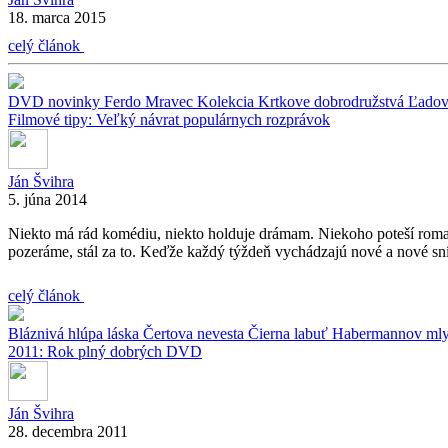
18. marca 2015
celý článok
DVD novinky
Ferdo Mravec
Kolekcia
Krtkove dobrodružstvá
Ľadov
Filmové tipy: Veľký návrat populárnych rozprávok
Ján Švihra
5. júna 2014
Niekto má rád komédiu, niekto holduje drámam. Niekoho poteší romant
pozeráme, stál za to. Keďže každý týždeň vychádzajú nové a nové sn
celý článok
Bláznivá hlúpa láska
Čertova nevesta
Čierna labuť
Habermannov ml
2011: Rok plný dobrých DVD
Ján Švihra
28. decembra 2011