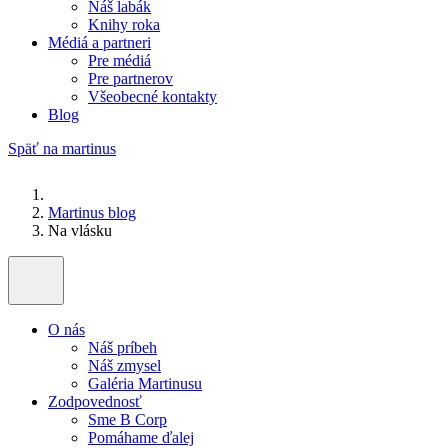
Náš labák
Knihy roka
Médiá a partneri
Pre médiá
Pre partnerov
Všeobecné kontakty
Blog
Späť na martinus
Martinus blog
Na vlásku
O nás
Náš príbeh
Náš zmysel
Galéria Martinusu
Zodpovednosť
Sme B Corp
Pomáhame ďalej