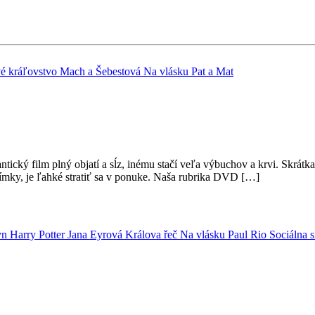
é kráľovstvo
Mach a Šebestová
Na vlásku
Pat a Mat
ický film plný objatí a sĺz, inému stačí veľa výbuchov a krvi. Skrátk
ímky, je ľahké stratiť sa v ponuke. Naša rubrika DVD […]
yn
Harry Potter
Jana Eyrová
Králova řeč
Na vlásku
Paul
Rio
Sociálna 