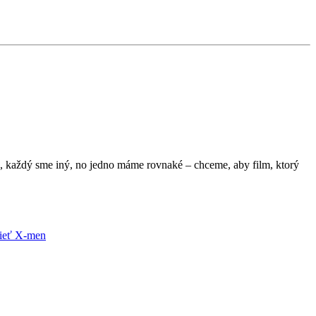
a, každý sme iný, no jedno máme rovnaké – chceme, aby film, ktorý
sieť
X-men