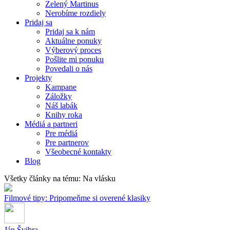
Zelený Martinus
Nerobíme rozdiely
Pridaj sa
Pridaj sa k nám
Aktuálne ponuky
Výberový proces
Pošlite mi ponuku
Povedali o nás
Projekty
Kampane
Záložky
Náš labák
Knihy roka
Médiá a partneri
Pre médiá
Pre partnerov
Všeobecné kontakty
Blog
Všetky články na tému: Na vlásku
Filmové tipy: Pripomeňme si overené klasiky
Ján Švihra