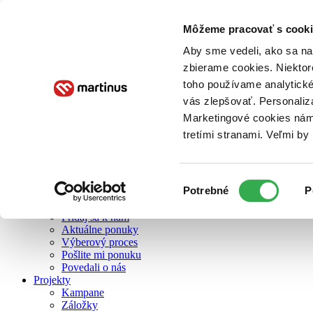
Môžeme pracovať s cooki
O nás
Aby sme vedeli, ako sa na 
zbierame cookies. Niektor
toho používame analytické
O nás
vás zlepšovať. Personaliz
Náš príbeh
Náš zmysel
Marketingové cookies nám 
Galéria Martinusu
tretími stranami. Veľmi b
Zodpovednosť
Sme B Corp
Pomáhame ďalej
Zelený Martinus
Výber
Potrebné
P
Nerobíme rozdiely
súhlasu
Pridaj sa
Pridaj sa k nám
Aktuálne ponuky
Výberový proces
Pošlite mi ponuku
Povedali o nás
Projekty
Kampane
Záložky