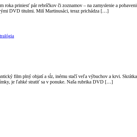
om roka priniesť pár rebríčkov či zoznamov – na zamyslenie a pobavenie.
ými DVD titulmi. Milí Martinusáci, teraz prichádza […]
ralógia
ický film plný objatí a sĺz, inému stačí veľa výbuchov a krvi. Skrátk
ímky, je ľahké stratiť sa v ponuke. Naša rubrika DVD […]