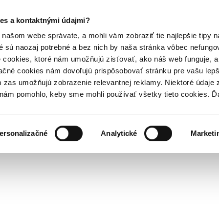
es a kontaktnými údajmi?
našom webe správate, a mohli vám zobraziť tie najlepšie tipy n
é sú naozaj potrebné a bez nich by naša stránka vôbec nefung
 cookies, ktoré nám umožňujú zisťovať, ako náš web funguje, a 
ačné cookies nám dovoľujú prispôsobovať stránku pre vašu lepši
zas umožňujú zobrazenie relevantnej reklamy. Niektoré údaje z
y nám pomohlo, keby sme mohli používať všetky tieto cookies. 
ersonalizačné
Analytické
Marketi