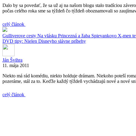
Dalo by sa povedať, že sa už aj na našom blogu stalo tradíciou záver
počas celého roka sme sa týždeň čo týždeň oboznamovali so zaujímav
celý článok
Gulliverove cesty
Na vlásku
Princezná a žaba
Spievankovo
X-men tet
DVD tipy: Nielen Disneyho slávne príbehy
Ján Švihra
11. mája 2011
Niekto má rád komédiu, niekto holduje drámam. Niekoho poteší romant
pozeráme, stál za to. Keďže každý týždeň vychádzajú nové a nové sn
celý článok