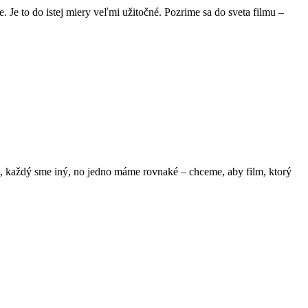
 Je to do istej miery veľmi užitočné. Pozrime sa do sveta filmu –
a, každý sme iný, no jedno máme rovnaké – chceme, aby film, ktorý