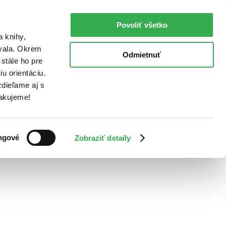
Povoliť všetko
a knihy,
ovala. Okrem
Odmietnuť
stále ho pre
u orientáciu.
dieľame aj s
Ďakujeme!
ngové
Zobraziť detaily