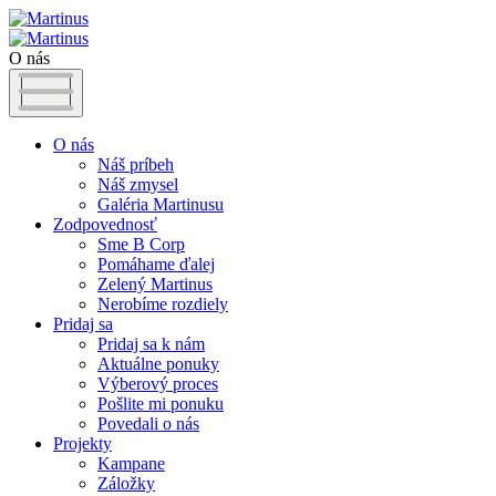
O nás
O nás
Náš príbeh
Náš zmysel
Galéria Martinusu
Zodpovednosť
Sme B Corp
Pomáhame ďalej
Zelený Martinus
Nerobíme rozdiely
Pridaj sa
Pridaj sa k nám
Aktuálne ponuky
Výberový proces
Pošlite mi ponuku
Povedali o nás
Projekty
Kampane
Záložky