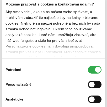
Zelený Martinus
Môžeme pracovať s cookies a kontaktnými údajmi?
Nerobíme rozdiely
Pridaj sa
Aby sme vedeli, ako sa na našom webe správate, a
Pridaj sa k nám
mohli vám zobraziť tie najlepšie tipy na knihy, zbierame
Aktuálne ponuky
cookies. Niektoré sú naozaj potrebné a bez nich by naša
Výberový proces
Pošlite mi ponuku
stránka vôbec nefungovala. Okrem toho používame
Povedali o nás
analytické cookies, ktoré nám umožňujú zisťovať, ako
Projekty
náš web funguje, a stále ho pre vás zlepšovať.
Kampane
Záložky
Personalizačné cookies nám dovoľujú prispôsobovať
Náš labák
stránku pre vašu lepšiu orientáciu. Marketingové cookies
Knihy roka
nám zas umožňujú zobrazenie relevantnej reklamy.
Médiá a partneri
Pre médiá
Niektoré údaje zdieľame aj s tretími stranami. Veľmi by
Výber
Pre partnerov
nám pomohlo, keby sme mohli používať všetky tieto
Potrebné
súhlasu
Všeobecné kontakty
cookies. Ďakujeme!
Blog
Všetky články na tému: Nádherné bytosti
Personalizačné
DVD tipy: Kúzla, láska a strhujúce napätie
Analytické
Ján Švihra