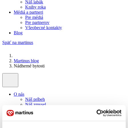
Náš labák
Knihy roka
Médiá a partneri
Pre médiá
Pre partnerov
Všeobecné kontakty
Blog
Späť na martinus
Martinus blog
Nádherné bytosti
O nás
Náš príbeh
Náš zmysel
Galéria Martinusu
Zodpovednosť
Sme B Corp
Pomáhame ďalej