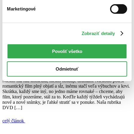
26. júna 2013
Marketingové
celý článok
DVD novinky
Hitchcock
Kon-Tiki
Nádherné bytosti
Nič nás
Zobraziť detaily
nerozdelí
Príšerky z podkrovia
Výlet s mamou
DVD tipy: Hity strieborného plátna so slávnymi hercami konečne
na DVD!
Povoliť všetko
Ján Švihra
Odmietnuť
12. júna 2013
Niekto má rád komédiu, niekto holduje drámam. Niekoho poteší
romantický film plný objatí a sĺz, inému stačí veľa výbuchov a krvi.
Skrátka, každý sme iný, no jedno máme rovnaké – chceme, aby
film, ktorý pozeráme, stál za to. Keďže každý týždeň vychádzajú
nové a nové snímky, je ľahké stratiť sa v ponuke. Naša rubrika
DVD […]
celý článok