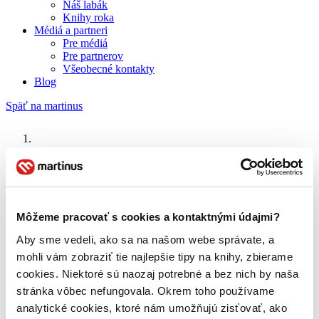
Náš labák
Knihy roka
Médiá a partneri
Pre médiá
Pre partnerov
Všeobecné kontakty
Blog
Späť na martinus
Martinus blog
Nový Zéland
Môžeme pracovať s cookies a kontaktnými údajmi?
O nás
Aby sme vedeli, ako sa na našom webe správate, a
Náš príbeh
mohli vám zobraziť tie najlepšie tipy na knihy, zbierame
Náš zmysel
Galéria Martinusu
cookies. Niektoré sú naozaj potrebné a bez nich by naša
Zodpovednosť
stránka vôbec nefungovala. Okrem toho používame
Sme B Corp
analytické cookies, ktoré nám umožňujú zisťovať, ako
Pomáhame ďalej