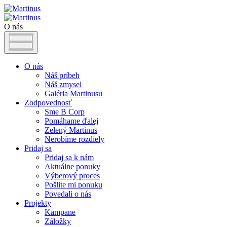
O nás
O nás
Náš príbeh
Náš zmysel
Galéria Martinusu
Zodpovednosť
Sme B Corp
Pomáhame ďalej
Zelený Martinus
Nerobíme rozdiely
Pridaj sa
Pridaj sa k nám
Aktuálne ponuky
Výberový proces
Pošlite mi ponuku
Povedali o nás
Projekty
Kampane
Záložky