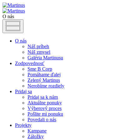
O nás
O nás
Náš príbeh
Náš zmysel
Galéria Martinusu
Zodpovednosť
Sme B Corp
Pomáhame ďalej
Zelený Martinus
Nerobíme rozdiely
Pridaj sa
Pridaj sa k nám
Aktuálne ponuky
Výberový proces
Pošlite mi ponuku
Povedali o nás
Projekty
Kampane
Záložky