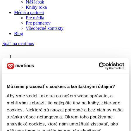
Náš labák
Knihy roka
Médiá a partneri
Pre médiá
Pre partnerov
Všeobecné kontakty
Blog
Späť na martinus
Martinus blog
Osamelosť prvočísiel
Môžeme pracovať s cookies a kontaktnými údajmi?
Aby sme vedeli, ako sa na našom webe správate, a
O nás
Náš príbeh
mohli vám zobraziť tie najlepšie tipy na knihy, zbierame
Náš zmysel
cookies. Niektoré sú naozaj potrebné a bez nich by naša
Galéria Martinusu
stránka vôbec nefungovala. Okrem toho používame
Zodpovednosť
Sme B Corp
analytické cookies, ktoré nám umožňujú zisťovať, ako
Pomáhame ďalej
náš web funguje, a stále ho pre vás zlepšovať.