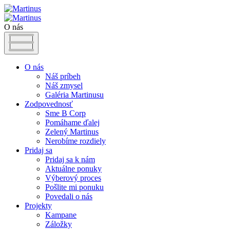
O nás
O nás
Náš príbeh
Náš zmysel
Galéria Martinusu
Zodpovednosť
Sme B Corp
Pomáhame ďalej
Zelený Martinus
Nerobíme rozdiely
Pridaj sa
Pridaj sa k nám
Aktuálne ponuky
Výberový proces
Pošlite mi ponuku
Povedali o nás
Projekty
Kampane
Záložky