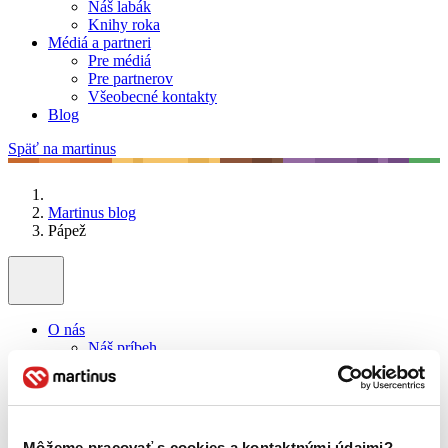
Náš labák
Knihy roka
Médiá a partneri
Pre médiá
Pre partnerov
Všeobecné kontakty
Blog
Späť na martinus
Martinus blog
Pápež
O nás
Náš príbeh
Náš zmysel
Galéria Martinusu
Zodpovednosť
Sme B Corp
Pomáhame ďalej
Môžeme pracovať s cookies a kontaktnými údajmi?