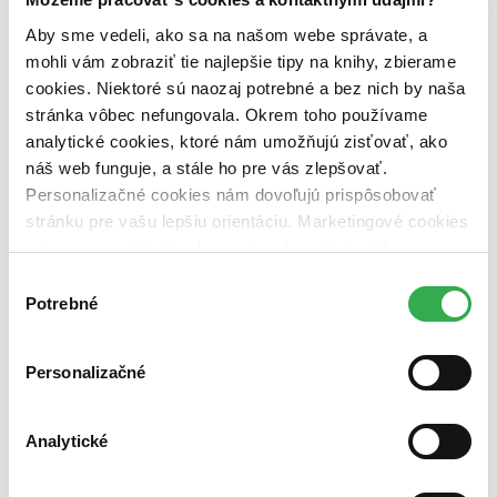
Zelený Martinus
Nerobíme rozdiely
Aby sme vedeli, ako sa na našom webe správate, a
Pridaj sa
mohli vám zobraziť tie najlepšie tipy na knihy, zbierame
Pridaj sa k nám
cookies. Niektoré sú naozaj potrebné a bez nich by naša
Aktuálne ponuky
Výberový proces
stránka vôbec nefungovala. Okrem toho používame
Pošlite mi ponuku
analytické cookies, ktoré nám umožňujú zisťovať, ako
Povedali o nás
náš web funguje, a stále ho pre vás zlepšovať.
Projekty
Kampane
Personalizačné cookies nám dovoľujú prispôsobovať
Záložky
stránku pre vašu lepšiu orientáciu. Marketingové cookies
Náš labák
nám zas umožňujú zobrazenie relevantnej reklamy.
Knihy roka
Médiá a partneri
Niektoré údaje zdieľame aj s tretími stranami. Veľmi by
Výber
Pre médiá
nám pomohlo, keby sme mohli používať všetky tieto
Potrebné
súhlasu
Pre partnerov
cookies. Ďakujeme!
Všeobecné kontakty
Blog
Personalizačné
Všetky články na tému: pápež
Knižné tipy: Pápež úprimne, Viewegh o sebe a Pohlreich o
Analytické
grilovaní… :-)