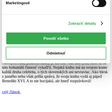
Marketingové
Juraj Šlesar
9. mája 2011
celý článok
Zobraziť detaily
Benedikt XVI.
Joseph Ratzinger
pápež
rozprávková kniha
Pápež vydá novú knihu. Rozprávkovú.
Povoliť všetko
Juraj Šlesar
Odmietnuť
28. júla 2010
Slávnych ľudí, píšucich knihy, je asi ešte viac ako tých, ktorí sa na
túto bohumilú činnosť vykašľú. Nejakú knihu má na svojom konte
každá druha celebrita, o tých slovenských ani nevraviac. Ako blesk
z jasného neba však prišla správa, že svoju knihu vydá aj pápež
Benedikt XVI. A to nie hocijakú, ale hneď rozprávkovú!
celý článok