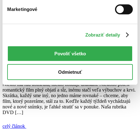
9. januára 2014
Marketingové
celý článok
DVD novinky
Muž z ocele
Osamelý jazdec
Podfukári
Svetová
Zobraziť detaily
vojna Z
Tiesňová linka
Transformers
Filmové tipy: Strhujúce thrillery, z ktorých si vyberie (takmer)
každý!
Povoliť všetko
Ján Švihra
Odmietnuť
2. októbra 2013
Niekto má rád komédiu, niekto holduje drámam. Niekoho poteší
romantický film plný objatí a sĺz, inému stačí veľa výbuchov a krvi.
Skrátka, každý sme iný, no jedno máme rovnaké – chceme, aby
film, ktorý pozeráme, stál za to. Keďže každý týždeň vychádzajú
nové a nové snímky, je ľahké stratiť sa v ponuke. Naša rubrika
DVD […]
celý článok