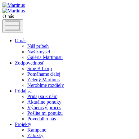
O nás
O nás
Náš príbeh
Náš zmysel
Galéria Martinusu
Zodpovednosť
Sme B Corp
Pomáhame ďalej
Zelený Martinus
Nerobíme rozdiely
Pridaj sa
Pridaj sa k nám
Aktuálne ponuky
Výberový proces
Pošlite mi ponuku
Povedali o nás
Projekty
Kampane
Záložky