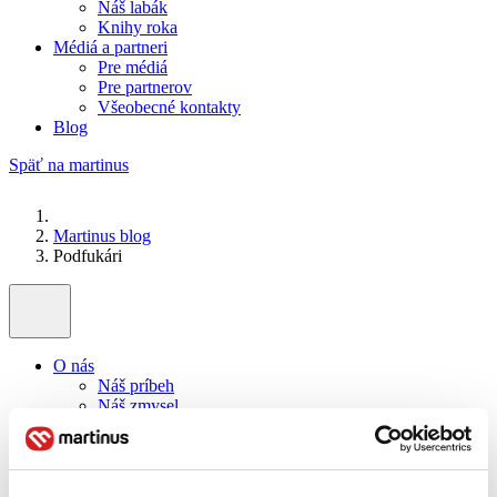
Náš labák
Knihy roka
Médiá a partneri
Pre médiá
Pre partnerov
Všeobecné kontakty
Blog
Späť na martinus
Martinus blog
Podfukári
O nás
Náš príbeh
Náš zmysel
Galéria Martinusu
Zodpovednosť
Sme B Corp
Pomáhame ďalej