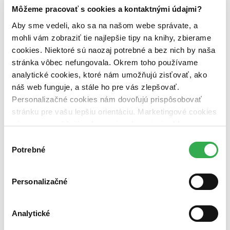
Zelený Martinus
Môžeme pracovať s cookies a kontaktnými údajmi?
Nerobíme rozdiely
Pridaj sa
Aby sme vedeli, ako sa na našom webe správate, a
Pridaj sa k nám
mohli vám zobraziť tie najlepšie tipy na knihy, zbierame
Aktuálne ponuky
cookies. Niektoré sú naozaj potrebné a bez nich by naša
Výberový proces
Pošlite mi ponuku
stránka vôbec nefungovala. Okrem toho používame
Povedali o nás
analytické cookies, ktoré nám umožňujú zisťovať, ako
Projekty
náš web funguje, a stále ho pre vás zlepšovať.
Kampane
Záložky
Personalizačné cookies nám dovoľujú prispôsobovať
Náš labák
stránku pre vašu lepšiu orientáciu. Marketingové cookies
Knihy roka
nám zas umožňujú zobrazenie relevantnej reklamy.
Médiá a partneri
Pre médiá
Niektoré údaje zdieľame aj s tretími stranami. Veľmi by
Výber
Pre partnerov
nám pomohlo, keby sme mohli používať všetky tieto
Potrebné
súhlasu
Všeobecné kontakty
cookies. Ďakujeme!
Blog
Všetky články na tému: Podfukári
Personalizačné
Filmové tipy: 10 filmov roku 2013, ktoré sa rozhodne oplatí vidieť!
Analytické
Ján Švihra