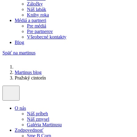
Záložky
Náš labák
Knihy roka
Médiá a partneri
Pre médiá
Pre partnerov
Všeobecné kontakty
Blog
Späť na martinus
Martinus blog
Pražský cintorín
O nás
Náš príbeh
Náš zmysel
Galéria Martinusu
Zodpovednosť
Sme B Corp