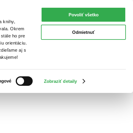
Povoliť všetko
a knihy,
ovala. Okrem
Odmietnuť
stále ho pre
u orientáciu.
dieľame aj s
Ďakujeme!
ngové
Zobraziť detaily