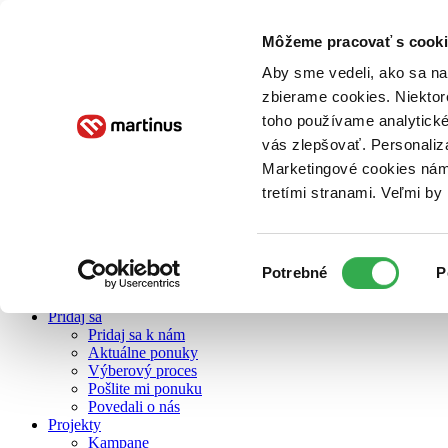
Môžeme pracovať s cooki
Aby sme vedeli, ako sa na 
O nás
zbierame cookies. Niektor
toho používame analytické
vás zlepšovať. Personaliz
O nás
Marketingové cookies nám 
Náš príbeh
Náš zmysel
tretími stranami. Veľmi b
Galéria Martinusu
Zodpovednosť
Sme B Corp
Výber
Pomáhame ďalej
Potrebné
P
Zelený Martinus
súhlasu
Nerobíme rozdiely
Pridaj sa
Pridaj sa k nám
Aktuálne ponuky
Výberový proces
Pošlite mi ponuku
Povedali o nás
Projekty
Kampane