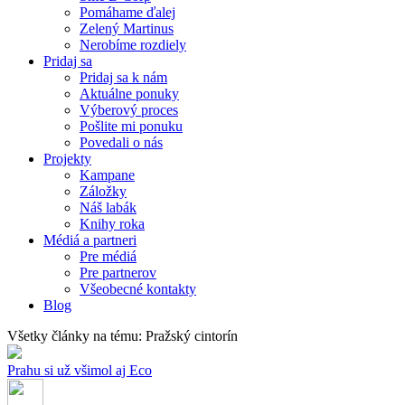
Pomáhame ďalej
Zelený Martinus
Nerobíme rozdiely
Pridaj sa
Pridaj sa k nám
Aktuálne ponuky
Výberový proces
Pošlite mi ponuku
Povedali o nás
Projekty
Kampane
Záložky
Náš labák
Knihy roka
Médiá a partneri
Pre médiá
Pre partnerov
Všeobecné kontakty
Blog
Všetky články na tému: Pražský cintorín
Prahu si už všimol aj Eco