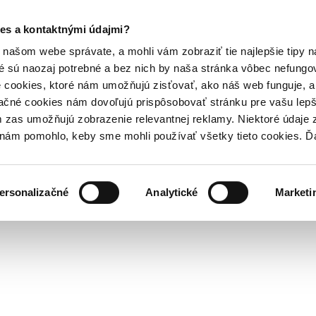
es a kontaktnými údajmi?
našom webe správate, a mohli vám zobraziť tie najlepšie tipy n
é sú naozaj potrebné a bez nich by naša stránka vôbec nefung
 cookies, ktoré nám umožňujú zisťovať, ako náš web funguje, a 
ačné cookies nám dovoľujú prispôsobovať stránku pre vašu lepši
zas umožňujú zobrazenie relevantnej reklamy. Niektoré údaje z
y nám pomohlo, keby sme mohli používať všetky tieto cookies. 
ersonalizačné
Analytické
Marketi