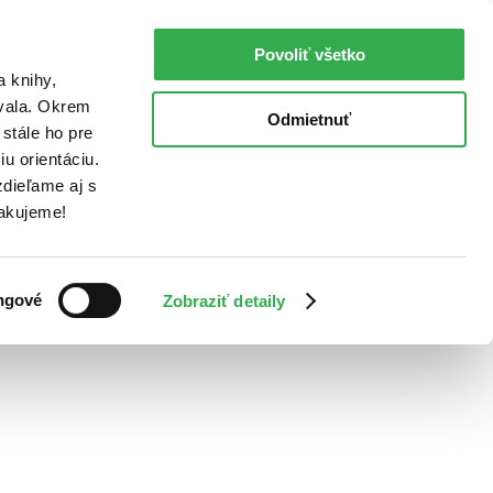
Povoliť všetko
a knihy,
ovala. Okrem
Odmietnuť
stále ho pre
u orientáciu.
dieľame aj s
Ďakujeme!
ngové
Zobraziť detaily