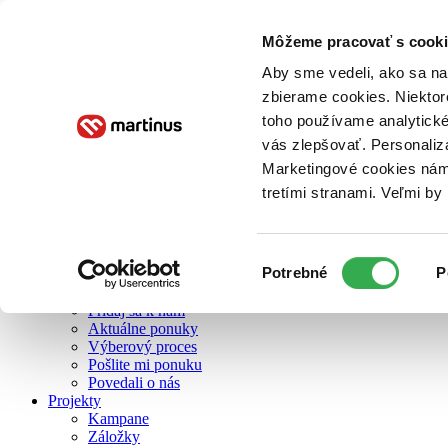
Môžeme pracovať s cooki
O nás
Aby sme vedeli, ako sa na 
zbierame cookies. Niektor
toho používame analytické
O nás
vás zlepšovať. Personaliz
Náš príbeh
Náš zmysel
Marketingové cookies nám 
Galéria Martinusu
tretími stranami. Veľmi b
Zodpovednosť
Sme B Corp
Pomáhame ďalej
Zelený Martinus
Výber
Potrebné
P
Nerobíme rozdiely
súhlasu
Pridaj sa
Pridaj sa k nám
Aktuálne ponuky
Výberový proces
Pošlite mi ponuku
Povedali o nás
Projekty
Kampane
Záložky