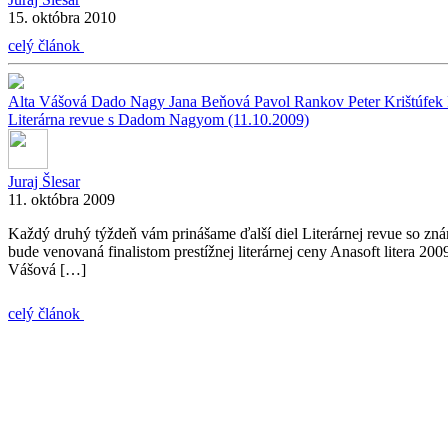
15. októbra 2010
celý článok
Alta Vášová
Dado Nagy
Jana Beňová
Pavol Rankov
Peter Krištúfek
Literárna revue s Dadom Nagyom (11.10.2009)
Juraj Šlesar
11. októbra 2009
Každý druhý týždeň vám prinášame ďalší diel Literárnej revue so 
bude venovaná finalistom prestížnej literárnej ceny Anasoft litera 
Vášová […]
celý článok