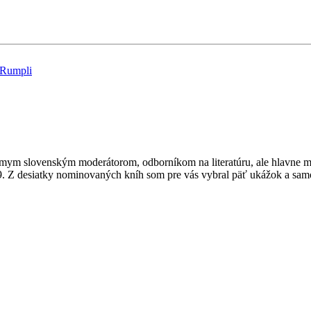
Rumpli
známym slovenským moderátorom, odborníkom na literatúru, ale hlavn
2009. Z desiatky nominovaných kníh som pre vás vybral päť ukážok a sa