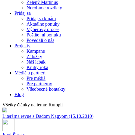
Zelený Martinus
Nerobíme rozdiely
Pridaj sa
Pridaj sa k nám
Aktuálne ponuky
Výberový proces
Pošlite mi ponuku
Povedali o nás
Projekty
Kampane
Záložky
Náš labák
Knihy roka
Médiá a partneri
Pre médiá
Pre partnerov
Všeobecné kontakty
Blog
Všetky články na tému: Rumpli
Literárna revue s Dadom Nagyom (15.10.2010)
Juraj Šlesar