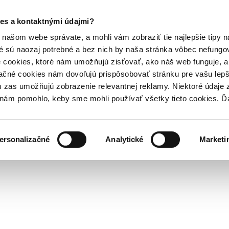
es a kontaktnými údajmi?
našom webe správate, a mohli vám zobraziť tie najlepšie tipy n
é sú naozaj potrebné a bez nich by naša stránka vôbec nefung
 cookies, ktoré nám umožňujú zisťovať, ako náš web funguje, a 
ačné cookies nám dovoľujú prispôsobovať stránku pre vašu lepši
zas umožňujú zobrazenie relevantnej reklamy. Niektoré údaje z
y nám pomohlo, keby sme mohli používať všetky tieto cookies. 
ersonalizačné
Analytické
Marketi