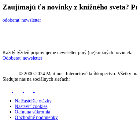
Zaujímajú ťa novinky z knižného sveta? Pr
odoberať newsletter
Každý týždeň pripravujeme newsletter plný (ne)knižných noviniek.
Odoberať newsletter
© 2000-2024 Martinus. Internetové kníhkupectvo. Všetky pr
Sledujte nás na sociálnych sieťach:
Najčastejšie otázky
Nastaviť cookies
Ochrana súkromia
Obchodné podmienky