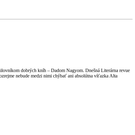
e milovníkom dobrých kníh – Dadom Nagyom. Dnešná Literárna revue
mozrejme nebude medzi nimi chýbať ani absolútna víťazka Alta