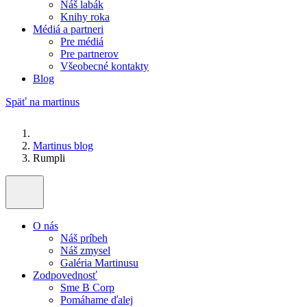
Náš labák
Knihy roka
Médiá a partneri
Pre médiá
Pre partnerov
Všeobecné kontakty
Blog
Späť na martinus
Martinus blog
Rumpli
O nás
Náš príbeh
Náš zmysel
Galéria Martinusu
Zodpovednosť
Sme B Corp
Pomáhame ďalej