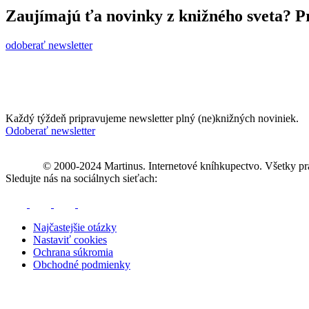
Zaujímajú ťa novinky z knižného sveta? Pr
odoberať newsletter
Každý týždeň pripravujeme newsletter plný (ne)knižných noviniek.
Odoberať newsletter
© 2000-2024 Martinus. Internetové kníhkupectvo. Všetky pr
Sledujte nás na sociálnych sieťach:
Najčastejšie otázky
Nastaviť cookies
Ochrana súkromia
Obchodné podmienky