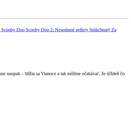
a
Scooby Doo
Scooby Doo 2: Nespútané príšery
Spláchnutý
Za
sne naopak – blížia sa Vianoce a tak môžme očakávať, že týždeň čo