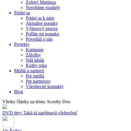
Zelený Martinus
Nerobíme rozdiely
Pridaj sa
Pridaj sa k nám
Aktuálne ponuky
Výberový proces
Pošlite mi ponuku
Povedali o nás
Projekty
Kampane
Záložky
Náš labák
Knihy roka
Médiá a partneri
Pre médiá
Pre partnerov
Všeobecné kontakty
Blog
Všetky články na tému: Scooby Doo
DVD tipy: Taká tá zaujímavá všehochuť
Ján Švihra