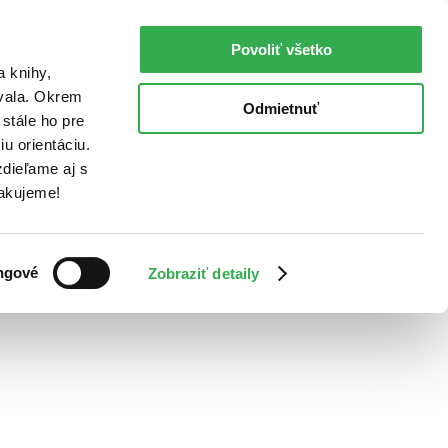
Povoliť všetko
a knihy,
ovala. Okrem
Odmietnuť
stále ho pre
u orientáciu.
dieľame aj s
Ďakujeme!
ngové
Zobraziť detaily