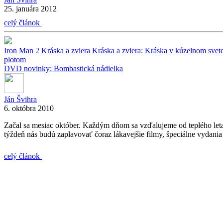
25. januára 2012
celý článok
Iron Man 2
Kráska a zviera
Kráska a zviera: Kráska v kúzelnom svet
plotom
DVD novinky: Bombastická nádielka
Ján Švihra
6. októbra 2010
Začal sa mesiac október. Každým dňom sa vzďalujeme od teplého leta
týždeň nás budú zaplavovať čoraz lákavejšie filmy, špeciálne vydania
celý článok