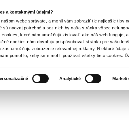
es a kontaktnými údajmi?
našom webe správate, a mohli vám zobraziť tie najlepšie tipy n
é sú naozaj potrebné a bez nich by naša stránka vôbec nefung
 cookies, ktoré nám umožňujú zisťovať, ako náš web funguje, a 
ačné cookies nám dovoľujú prispôsobovať stránku pre vašu lepši
zas umožňujú zobrazenie relevantnej reklamy. Niektoré údaje z
y nám pomohlo, keby sme mohli používať všetky tieto cookies. 
ersonalizačné
Analytické
Marketi