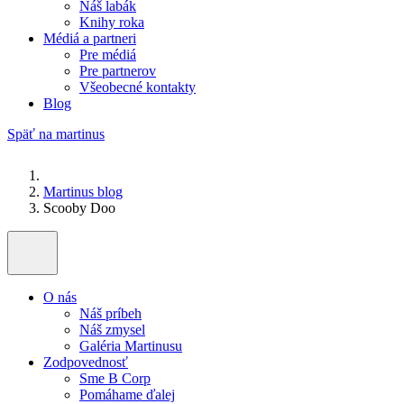
Náš labák
Knihy roka
Médiá a partneri
Pre médiá
Pre partnerov
Všeobecné kontakty
Blog
Späť na martinus
Martinus blog
Scooby Doo
O nás
Náš príbeh
Náš zmysel
Galéria Martinusu
Zodpovednosť
Sme B Corp
Pomáhame ďalej