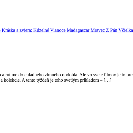
e
Kráska a zviera: Kúzelné Vianoce
Madagascar
Mravec Z
Pán Včielk
 a rútime do chladného zimného obdobia. Ale vo svete filmov je to pre
 a kolekcie. A tento týždeň je toho svetlým príkladom – […]