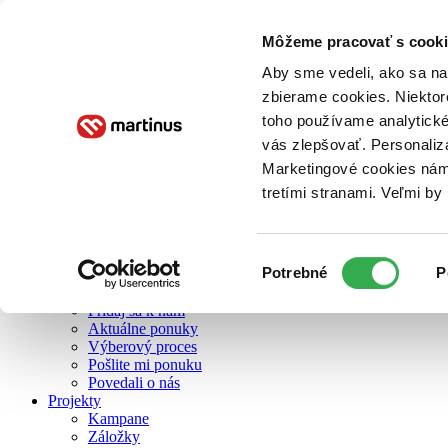
Môžeme pracovať s cooki
O nás
Aby sme vedeli, ako sa na 
zbierame cookies. Niektor
toho používame analytické
O nás
vás zlepšovať. Personaliz
Náš príbeh
Náš zmysel
Marketingové cookies nám 
Galéria Martinusu
tretími stranami. Veľmi b
Zodpovednosť
Sme B Corp
Pomáhame ďalej
Zelený Martinus
Výber
Potrebné
P
Nerobíme rozdiely
súhlasu
Pridaj sa
Pridaj sa k nám
Aktuálne ponuky
Výberový proces
Pošlite mi ponuku
Povedali o nás
Projekty
Kampane
Záložky