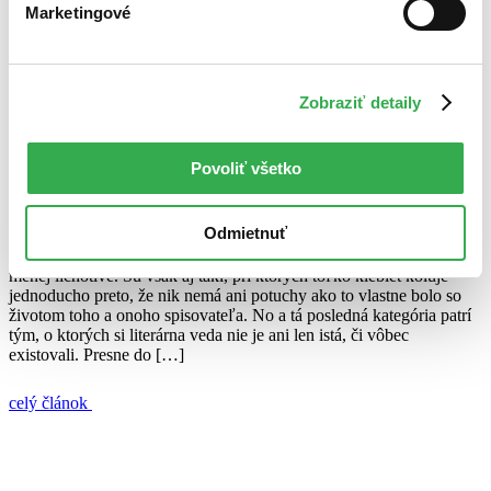
Marketingové
21. júla 2011
celý článok
Zobraziť detaily
dramatik
Hamlet
Shakespeare
tragédie
Osobné drámy dramatikov: Záhadný William Shakespeare
Povoliť všetko
Zuzana Galková
16. júna 2010
Odmietnuť
O spisovateľoch sa traduje mnoho kuriozít. Niektoré milé, niektoré
menej lichotivé. Sú však aj takí, pri ktorých toľko klebiet koluje
jednoducho preto, že nik nemá ani potuchy ako to vlastne bolo so
životom toho a onoho spisovateľa. No a tá posledná kategória patrí
tým, o ktorých si literárna veda nie je ani len istá, či vôbec
existovali. Presne do […]
celý článok