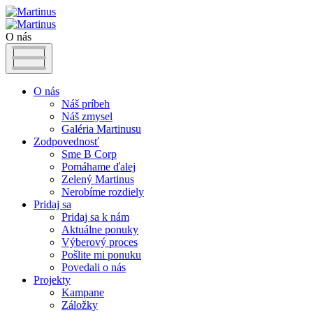
O nás
O nás
Náš príbeh
Náš zmysel
Galéria Martinusu
Zodpovednosť
Sme B Corp
Pomáhame ďalej
Zelený Martinus
Nerobíme rozdiely
Pridaj sa
Pridaj sa k nám
Aktuálne ponuky
Výberový proces
Pošlite mi ponuku
Povedali o nás
Projekty
Kampane
Záložky