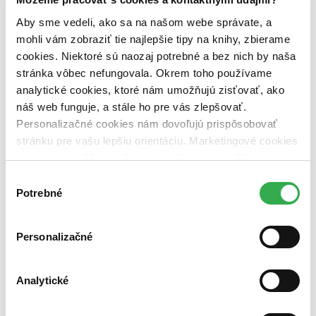
Zelený Martinus
Nerobíme rozdiely
Aby sme vedeli, ako sa na našom webe správate, a
Pridaj sa
mohli vám zobraziť tie najlepšie tipy na knihy, zbierame
Pridaj sa k nám
cookies. Niektoré sú naozaj potrebné a bez nich by naša
Aktuálne ponuky
Výberový proces
stránka vôbec nefungovala. Okrem toho používame
Pošlite mi ponuku
analytické cookies, ktoré nám umožňujú zisťovať, ako
Povedali o nás
náš web funguje, a stále ho pre vás zlepšovať.
Projekty
Kampane
Personalizačné cookies nám dovoľujú prispôsobovať
Záložky
stránku pre vašu lepšiu orientáciu. Marketingové cookies
Náš labák
nám zas umožňujú zobrazenie relevantnej reklamy.
Knihy roka
Médiá a partneri
Niektoré údaje zdieľame aj s tretími stranami. Veľmi by
Výber
Pre médiá
nám pomohlo, keby sme mohli používať všetky tieto
Potrebné
súhlasu
Pre partnerov
cookies. Ďakujeme!
Všeobecné kontakty
Blog
Personalizačné
Všetky články na tému: Shakespeare
Hulič Shakespeare?
Analytické
Juraj Šlesar