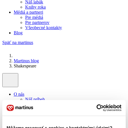
Náš labák
Knihy roka
Médiá a partneri
Pre médiá
Pre partnerov
Všeobecné kontakty
Blog
Späť na martinus
Martinus blog
Shakespeare
O nás
Náš príbeh
Náš zmysel
Galéria Martinusu
Zodpovednosť
Sme B Corp
Pomáhame ďalej
Môžeme pracovať s cookies a kontaktnými údajmi?