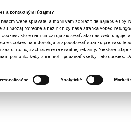
es a kontaktnými údajmi?
našom webe správate, a mohli vám zobraziť tie najlepšie tipy n
é sú naozaj potrebné a bez nich by naša stránka vôbec nefung
 cookies, ktoré nám umožňujú zisťovať, ako náš web funguje, a 
ačné cookies nám dovoľujú prispôsobovať stránku pre vašu lepši
zas umožňujú zobrazenie relevantnej reklamy. Niektoré údaje z
y nám pomohlo, keby sme mohli používať všetky tieto cookies. 
ersonalizačné
Analytické
Marketi