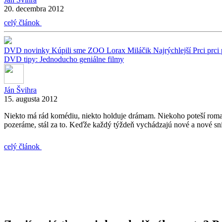
20. decembra 2012
celý článok
DVD novinky
Kúpili sme ZOO
Lorax
Miláčik
Najrýchlejší
Prci prci
DVD tipy: Jednoducho geniálne filmy
Ján Švihra
15. augusta 2012
Niekto má rád komédiu, niekto holduje drámam. Niekoho poteší romant
pozeráme, stál za to. Keďže každý týždeň vychádzajú nové a nové sn
celý článok