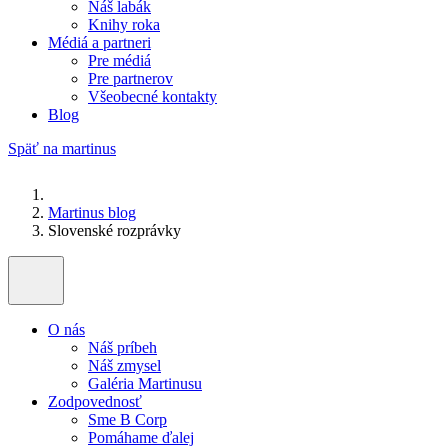
Náš labák
Knihy roka
Médiá a partneri
Pre médiá
Pre partnerov
Všeobecné kontakty
Blog
Späť na martinus
Martinus blog
Slovenské rozprávky
O nás
Náš príbeh
Náš zmysel
Galéria Martinusu
Zodpovednosť
Sme B Corp
Pomáhame ďalej