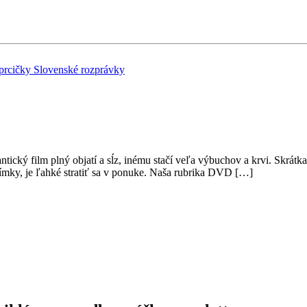
 prcičky
Slovenské rozprávky
ický film plný objatí a sĺz, inému stačí veľa výbuchov a krvi. Skrátk
ímky, je ľahké stratiť sa v ponuke. Naša rubrika DVD […]