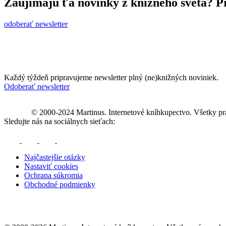
Zaujímajú ťa novinky z knižného sveta? Pr
odoberať newsletter
Každý týždeň pripravujeme newsletter plný (ne)knižných noviniek.
Odoberať newsletter
© 2000-2024 Martinus. Internetové kníhkupectvo. Všetky pr
Sledujte nás na sociálnych sieťach:
Najčastejšie otázky
Nastaviť cookies
Ochrana súkromia
Obchodné podmienky