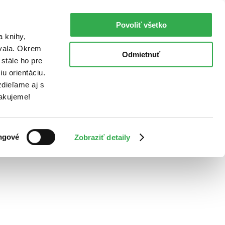
Povoliť všetko
a knihy,
ovala. Okrem
Odmietnuť
stále ho pre
u orientáciu.
dieľame aj s
Ďakujeme!
ngové
Zobraziť detaily