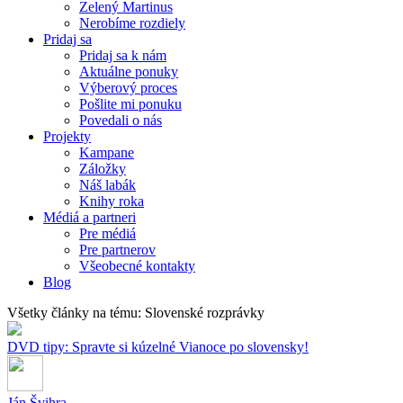
Zelený Martinus
Nerobíme rozdiely
Pridaj sa
Pridaj sa k nám
Aktuálne ponuky
Výberový proces
Pošlite mi ponuku
Povedali o nás
Projekty
Kampane
Záložky
Náš labák
Knihy roka
Médiá a partneri
Pre médiá
Pre partnerov
Všeobecné kontakty
Blog
Všetky články na tému: Slovenské rozprávky
DVD tipy: Spravte si kúzelné Vianoce po slovensky!
Ján Švihra