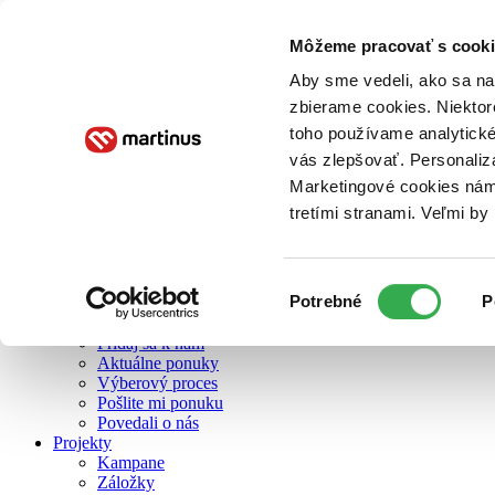
Môžeme pracovať s cooki
O nás
Aby sme vedeli, ako sa na 
zbierame cookies. Niektor
toho používame analytické
O nás
vás zlepšovať. Personaliz
Náš príbeh
Náš zmysel
Marketingové cookies nám 
Galéria Martinusu
tretími stranami. Veľmi b
Zodpovednosť
Sme B Corp
Pomáhame ďalej
Zelený Martinus
Výber
Potrebné
P
Nerobíme rozdiely
súhlasu
Pridaj sa
Pridaj sa k nám
Aktuálne ponuky
Výberový proces
Pošlite mi ponuku
Povedali o nás
Projekty
Kampane
Záložky