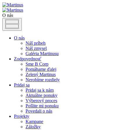
O nás
O nás
Náš príbeh
Náš zmysel
Galéria Martinusu
Zodpovednosť
Sme B Corp
Pomáhame ďalej
Zelený Martinus
Nerobíme rozdiely
Pridaj sa
Pridaj sa k nám
Aktuálne ponuky
Výberový proces
Pošlite mi ponuku
Povedali o nás
Projekty
Kampane
Záložky