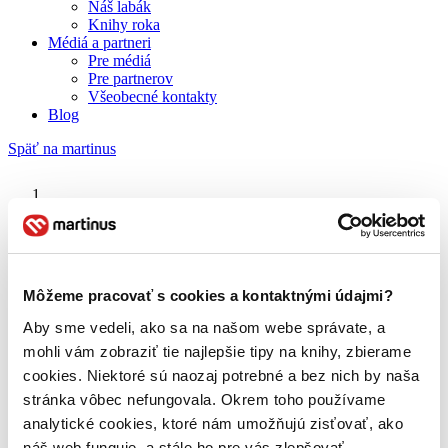
Náš labák
Knihy roka
Médiá a partneri
Pre médiá
Pre partnerov
Všeobecné kontakty
Blog
Späť na martinus
Martinus blog
štúdia
Môžeme pracovať s cookies a kontaktnými údajmi?
Aby sme vedeli, ako sa na našom webe správate, a
O nás
Náš príbeh
mohli vám zobraziť tie najlepšie tipy na knihy, zbierame
Náš zmysel
cookies. Niektoré sú naozaj potrebné a bez nich by naša
Galéria Martinusu
stránka vôbec nefungovala. Okrem toho používame
Zodpovednosť
Sme B Corp
analytické cookies, ktoré nám umožňujú zisťovať, ako
Pomáhame ďalej
náš web funguje, a stále ho pre vás zlepšovať.