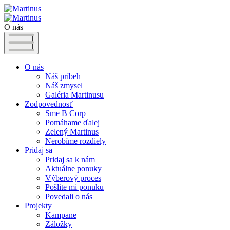
O nás
O nás
Náš príbeh
Náš zmysel
Galéria Martinusu
Zodpovednosť
Sme B Corp
Pomáhame ďalej
Zelený Martinus
Nerobíme rozdiely
Pridaj sa
Pridaj sa k nám
Aktuálne ponuky
Výberový proces
Pošlite mi ponuku
Povedali o nás
Projekty
Kampane
Záložky