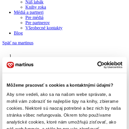
Náš labák
Knihy roka
Médiá a partneri
Pre médiá
Pre partnerov
Všeobecné kontakty
Blog
Späť na martinus
Martinus blog
Stůl v koutě
Môžeme pracovať s cookies a kontaktnými údajmi?
Aby sme vedeli, ako sa na našom webe správate, a
O nás
Náš príbeh
mohli vám zobraziť tie najlepšie tipy na knihy, zbierame
Náš zmysel
cookies. Niektoré sú naozaj potrebné a bez nich by naša
Galéria Martinusu
stránka vôbec nefungovala. Okrem toho používame
Zodpovednosť
Sme B Corp
analytické cookies, ktoré nám umožňujú zisťovať, ako
Pomáhame ďalej
náš web funguje, a stále ho pre vás zlepšovať.