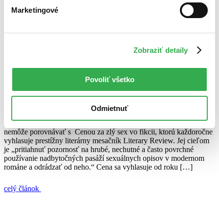
26. septembra 2011
Marketingové
celý článok
A Journey
Bad Sex in Fiction Award
Cena za zlý sex vo fikcii
Zobraziť detaily
Rowan Somerville
The shape of her
Tony Blair
Tony Blair bol nominovaný na Cenu za zlý sex
Povoliť všetko
Juraj Šlesar
28. októbra 2010
Odmietnuť
Na svete je množstvo literárnych cien, ale pravdepodobne žiadna sa
nemôže porovnávať s Cenou za zlý sex vo fikcii, ktorú každoročne
vyhlasuje prestížny literárny mesačník Literary Review. Jej cieľom
je „pritiahnuť pozornosť na hrubé, nechutné a často povrchné
používanie nadbytočných pasáží sexuálnych opisov v modernom
románe a odrádzať od neho.“ Cena sa vyhlasuje od roku […]
celý článok