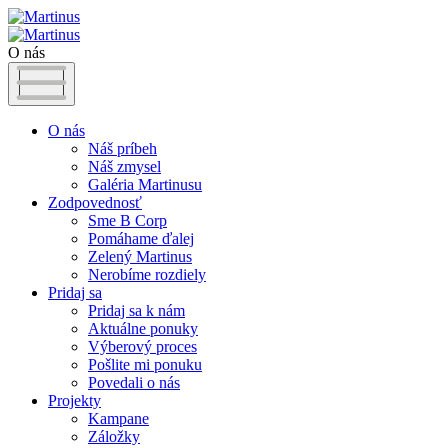
O nás
O nás
Náš príbeh
Náš zmysel
Galéria Martinusu
Zodpovednosť
Sme B Corp
Pomáhame ďalej
Zelený Martinus
Nerobíme rozdiely
Pridaj sa
Pridaj sa k nám
Aktuálne ponuky
Výberový proces
Pošlite mi ponuku
Povedali o nás
Projekty
Kampane
Záložky