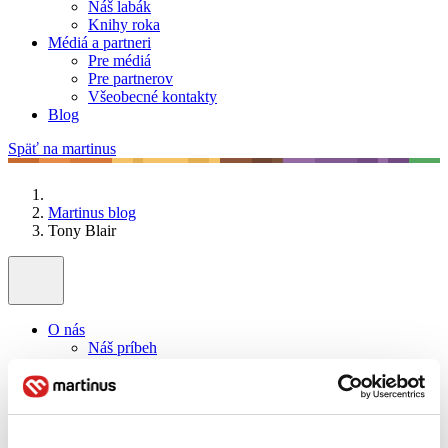
Náš labák
Knihy roka
Médiá a partneri
Pre médiá
Pre partnerov
Všeobecné kontakty
Blog
Späť na martinus
Martinus blog
Tony Blair
O nás
Náš príbeh
Náš zmysel
Galéria Martinusu
Zodpovednosť
Sme B Corp
Pomáhame ďalej