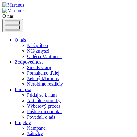
O nás
O nás
Náš príbeh
Náš zmysel
Galéria Martinusu
Zodpovednosť
Sme B Corp
Pomáhame ďalej
Zelený Martinus
Nerobíme rozdiely
Pridaj sa
Pridaj sa k nám
Aktuálne ponuky
Výberový proces
Pošlite mi ponuku
Povedali o nás
Projekty
Kampane
Záložky