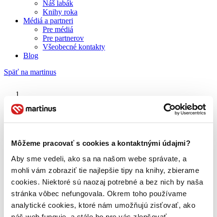
Náš labák
Knihy roka
Médiá a partneri
Pre médiá
Pre partnerov
Všeobecné kontakty
Blog
Späť na martinus
Martinus blog
Vláčiky
Môžeme pracovať s cookies a kontaktnými údajmi?
Aby sme vedeli, ako sa na našom webe správate, a
O nás
Náš príbeh
mohli vám zobraziť tie najlepšie tipy na knihy, zbierame
Náš zmysel
cookies. Niektoré sú naozaj potrebné a bez nich by naša
Galéria Martinusu
stránka vôbec nefungovala. Okrem toho používame
Zodpovednosť
Sme B Corp
analytické cookies, ktoré nám umožňujú zisťovať, ako
Pomáhame ďalej
náš web funguje, a stále ho pre vás zlepšovať.