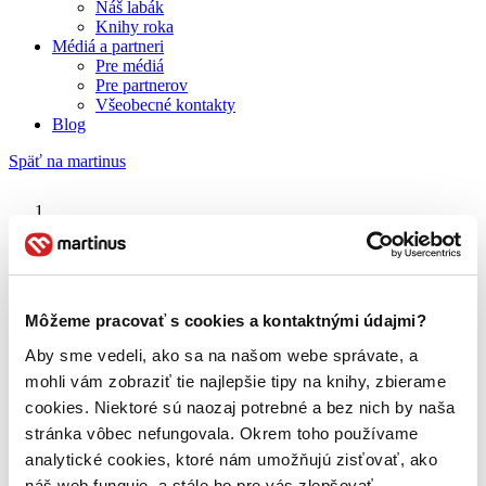
Náš labák
Knihy roka
Médiá a partneri
Pre médiá
Pre partnerov
Všeobecné kontakty
Blog
Späť na martinus
Martinus blog
Vlado Balla
Môžeme pracovať s cookies a kontaktnými údajmi?
Aby sme vedeli, ako sa na našom webe správate, a
O nás
Náš príbeh
mohli vám zobraziť tie najlepšie tipy na knihy, zbierame
Náš zmysel
cookies. Niektoré sú naozaj potrebné a bez nich by naša
Galéria Martinusu
stránka vôbec nefungovala. Okrem toho používame
Zodpovednosť
Sme B Corp
analytické cookies, ktoré nám umožňujú zisťovať, ako
Pomáhame ďalej
náš web funguje, a stále ho pre vás zlepšovať.