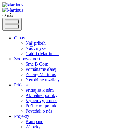
O nás
O nás
Náš príbeh
Náš zmysel
Galéria Martinusu
Zodpovednosť
Sme B Corp
Pomáhame ďalej
Zelený Martinus
Nerobíme rozdiely
Pridaj sa
Pridaj sa k nám
Aktuálne ponuky
Výberový proces
Pošlite mi ponuku
Povedali o nás
Projekty
Kampane
Záložky