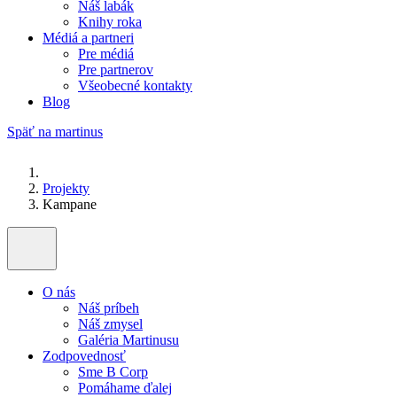
Náš labák
Knihy roka
Médiá a partneri
Pre médiá
Pre partnerov
Všeobecné kontakty
Blog
Späť na martinus
Projekty
Kampane
O nás
Náš príbeh
Náš zmysel
Galéria Martinusu
Zodpovednosť
Sme B Corp
Pomáhame ďalej