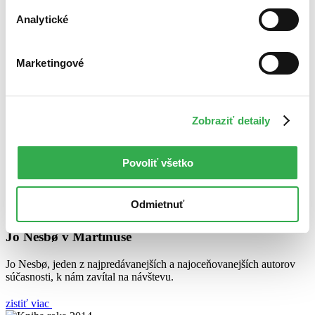
Analytické
PF 2015 – Zázračný telefón
Marketingové
V novom roku nechce byť nikto sám, ani knižní záporáci!
zistiť viac
Zobraziť detaily
Noc v kníhkupectve
Stráviť celú noc v kníhkupectve a objaviť všetky tajné zákutia? Sen
Povoliť všetko
každého knihomoľa!
zistiť viac
Odmietnuť
Jo Nesbø v Martinuse
Jo Nesbø, jeden z najpredávanejších a najoceňovanejších autorov
súčasnosti, k nám zavítal na návštevu.
zistiť viac