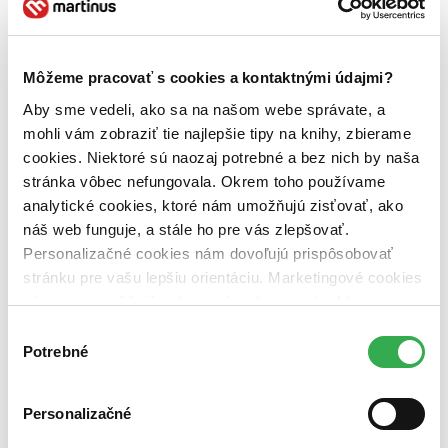
V Martinuse sa nám za tie roky podarilo vytvoriť množstvo
krásnych projektov. Niektoré z nich boli jednohubky, iné sa
každoročne opakujú a prinášajú radosť knihomoľom a
knihomoľkám na Slovensku a v Česku. Pripomeň si ich spolu s
nami.
Môžeme pracovať s cookies a kontaktnými údajmi?
Kampane
Aby sme vedeli, ako sa na našom webe správate, a
Záložky
mohli vám zobraziť tie najlepšie tipy na knihy, zbierame
Náš labák
cookies. Niektoré sú naozaj potrebné a bez nich by naša
Knihy roka
stránka vôbec nefungovala. Okrem toho používame
Kampane
analytické cookies, ktoré nám umožňujú zisťovať, ako
Vitaj na mieste plnom skvelých martinusáckych kampaní či súťaží,
náš web funguje, a stále ho pre vás zlepšovať.
ale aj spomienok na spoločné krsty, besedy a autogramiády tvojich
obľúbených autorov a autoriek. Veríme, že malý výlet do minulosti
Personalizačné cookies nám dovoľujú prispôsobovať
ťa poteší rovnako, ako potešil aj nás 🙂
stránku pre vašu lepšiu orientáciu. Marketingové cookies
2015
nám zas umožňujú zobrazenie relevantnej reklamy.
2024
2023
2022
2021
2020
2019
2018
2017
2016
2015
2014
2013
Niektoré údaje zdieľame aj s tretími stranami. Veľmi by
Výber
2012
2011
2010
2009
2008
2007
nám pomohlo, keby sme mohli používať všetky tieto
Potrebné
súhlasu
cookies. Ďakujeme!
Personalizačné
2015