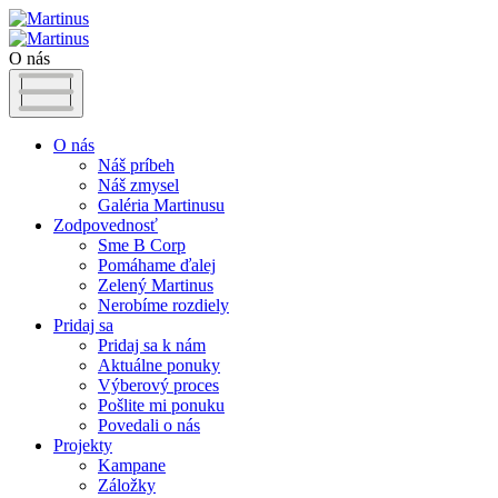
O nás
O nás
Náš príbeh
Náš zmysel
Galéria Martinusu
Zodpovednosť
Sme B Corp
Pomáhame ďalej
Zelený Martinus
Nerobíme rozdiely
Pridaj sa
Pridaj sa k nám
Aktuálne ponuky
Výberový proces
Pošlite mi ponuku
Povedali o nás
Projekty
Kampane
Záložky