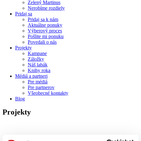
Zelený Martinus
Nerobíme rozdiely
Pridaj sa
Pridaj sa k nám
Aktuálne ponuky
Výberový proces
Pošlite mi ponuku
Povedali o nás
Projekty
Kampane
Záložky
Náš labák
Knihy roka
Médiá a partneri
Pre médiá
Pre partnerov
Všeobecné kontakty
Blog
Projekty