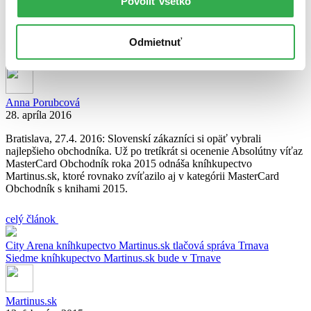
Povoliť všetko
Prečítajte si tiež:
knihy
mastercard
obchodnik roka
Odmietnuť
MasterCard Obchodník roka: Martinus.sk tretí rok po sebe
absolútnym víťazom
Anna Porubcová
28. apríla 2016
Bratislava, 27.4. 2016: Slovenskí zákazníci si opäť vybrali
najlepšieho obchodníka. Už po tretíkrát si ocenenie Absolútny víťaz
MasterCard Obchodník roka 2015 odnáša kníhkupectvo
Martinus.sk, ktoré rovnako zvíťazilo aj v kategórii MasterCard
Obchodník s knihami 2015.
celý článok
City Arena
kníhkupectvo
Martinus.sk
tlačová správa
Trnava
Siedme kníhkupectvo Martinus.sk bude v Trnave
Martinus.sk