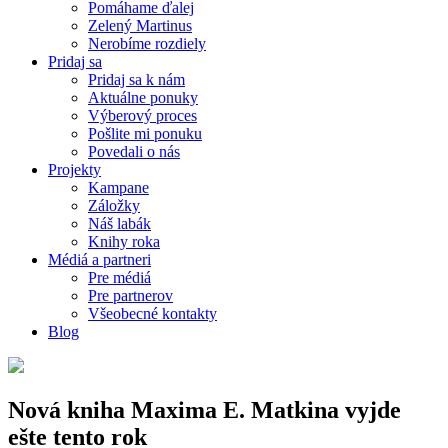
Pomáhame ďalej
Zelený Martinus
Nerobíme rozdiely
Pridaj sa
Pridaj sa k nám
Aktuálne ponuky
Výberový proces
Pošlite mi ponuku
Povedali o nás
Projekty
Kampane
Záložky
Náš labák
Knihy roka
Médiá a partneri
Pre médiá
Pre partnerov
Všeobecné kontakty
Blog
Nová kniha Maxima E. Matkina vyjde
ešte tento rok