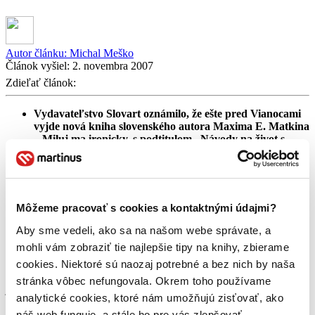
Autor článku:
Michal Meško
Článok vyšiel:
2. novembra 2007
Zdieľať článok:
Vydavateľstvo Slovart oznámilo, že ešte pred Vianocami
vyjde nová kniha slovenského autora Maxima E. Matkina
– Miluj ma ironicky, s podtitulom „Návody na život s
ručením obmedzeným“
Kniha je na internete už v predpredaji
Martin, 2.11.2007 – Po veľkom úspechu predchádzajúcich diel
tajomného slovenského autora Maxima E. Matkina prichádza jeho
Môžeme pracovať s cookies a kontaktnými údajmi?
ďalšia kniha. Informáciu prinieslo najväčšie slovenské internetové
kníhkupectvo Martinus.sk. „Po veľkom úspechu predchádzajúcich
Aby sme vedeli, ako sa na našom webe správate, a
Matkinových kníh sme sa rozhodli aj Miluj ma ironicky zaradiť do
mohli vám zobraziť tie najlepšie tipy na knihy, zbierame
predpredaja ešte v ten istý deň, ako Slovart oznámil jeho knižné
cookies. Niektoré sú naozaj potrebné a bez nich by naša
vydanie,“ hovorí Miroslav Santus, spolumajiteľ kníhkupectva.
Matkinov predchádzajúci román Mužské interiéry, ktorý vyšiel v
stránka vôbec nefungovala. Okrem toho používame
júli, sa pritom stále drží v rebríčkoch najpredávanejších kníh v
analytické cookies, ktoré nám umožňujú zisťovať, ako
mnohých kníhkupectvách na Slovensku.
náš web funguje, a stále ho pre vás zlepšovať.