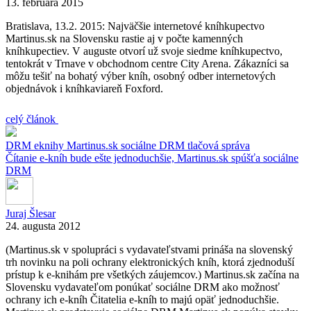
13. februára 2015
Bratislava, 13.2. 2015: Najväčšie internetové kníhkupectvo
Martinus.sk na Slovensku rastie aj v počte kamenných
kníhkupectiev. V auguste otvorí už svoje siedme kníhkupectvo,
tentokrát v Trnave v obchodnom centre City Arena. Zákazníci sa
môžu tešiť na bohatý výber kníh, osobný odber internetových
objednávok i kníhkaviareň Foxford.
celý článok
DRM
eknihy
Martinus.sk
sociálne DRM
tlačová správa
Čítanie e-kníh bude ešte jednoduchšie, Martinus.sk spúšťa sociálne
DRM
Juraj Šlesar
24. augusta 2012
(Martinus.sk v spolupráci s vydavateľstvami prináša na slovenský
trh novinku na poli ochrany elektronických kníh, ktorá zjednoduší
prístup k e-knihám pre všetkých záujemcov.) Martinus.sk začína na
Slovensku vydavateľom ponúkať sociálne DRM ako možnosť
ochrany ich e-kníh Čitatelia e-kníh to majú opäť jednoduchšie.