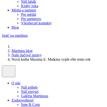
Náš labák
Knihy roka
Médiá a partneri
Pre médiá
Pre partnerov
Všeobecné kontakty
Blog
Späť na martinus
Martinus blog
Naše tlačové správy
Nová kniha Maxima E. Matkina vyjde ešte tento rok
O nás
Náš príbeh
Náš zmysel
Galéria Martinusu
Zodpovednosť
Sme B Corp