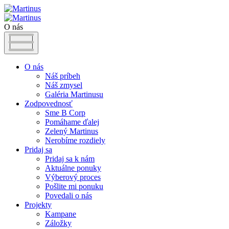
O nás
O nás
Náš príbeh
Náš zmysel
Galéria Martinusu
Zodpovednosť
Sme B Corp
Pomáhame ďalej
Zelený Martinus
Nerobíme rozdiely
Pridaj sa
Pridaj sa k nám
Aktuálne ponuky
Výberový proces
Pošlite mi ponuku
Povedali o nás
Projekty
Kampane
Záložky