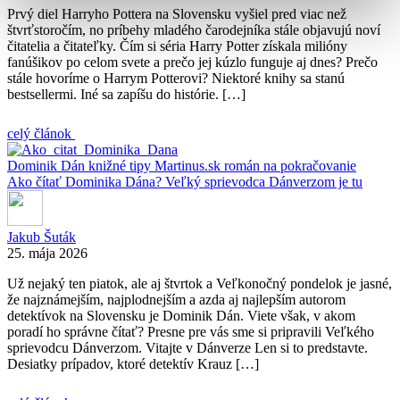
Prvý diel Harryho Pottera na Slovensku vyšiel pred viac než
štvrťstoročím, no príbehy mladého čarodejníka stále objavujú noví
čitatelia a čitateľky. Čím si séria Harry Potter získala milióny
fanúšikov po celom svete a prečo jej kúzlo funguje aj dnes? Prečo
stále hovoríme o Harrym Potterovi? Niektoré knihy sa stanú
bestsellermi. Iné sa zapíšu do histórie. […]
celý článok
Dominik Dán
knižné tipy
Martinus.sk
román na pokračovanie
Ako čítať Dominika Dána? Veľký sprievodca Dánverzom je tu
Jakub Šuták
25. mája 2026
Už nejaký ten piatok, ale aj štvrtok a Veľkonočný pondelok je jasné,
že najznámejším, najplodnejším a azda aj najlepším autorom
detektívok na Slovensku je Dominik Dán. Viete však, v akom
poradí ho správne čítať? Presne pre vás sme si pripravili Veľkého
sprievodcu Dánverzom. Vitajte v Dánverze Len si to predstavte.
Desiatky prípadov, ktoré detektív Krauz […]