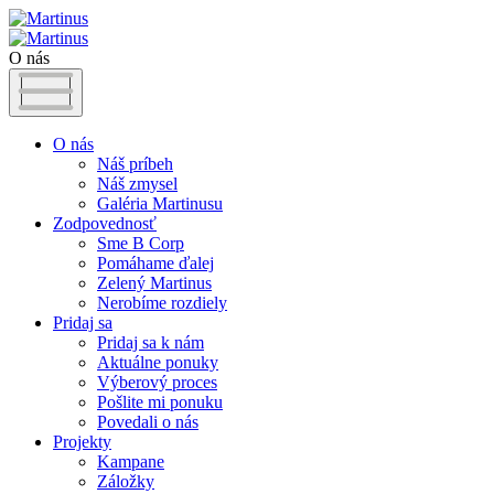
O nás
O nás
Náš príbeh
Náš zmysel
Galéria Martinusu
Zodpovednosť
Sme B Corp
Pomáhame ďalej
Zelený Martinus
Nerobíme rozdiely
Pridaj sa
Pridaj sa k nám
Aktuálne ponuky
Výberový proces
Pošlite mi ponuku
Povedali o nás
Projekty
Kampane
Záložky