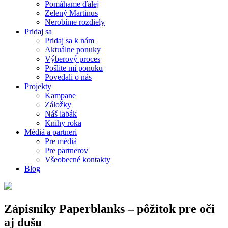
Pomáhame ďalej
Zelený Martinus
Nerobíme rozdiely
Pridaj sa
Pridaj sa k nám
Aktuálne ponuky
Výberový proces
Pošlite mi ponuku
Povedali o nás
Projekty
Kampane
Záložky
Náš labák
Knihy roka
Médiá a partneri
Pre médiá
Pre partnerov
Všeobecné kontakty
Blog
Zápisníky Paperblanks – pôžitok pre oči
aj dušu