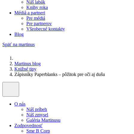
Náš labák
Knihy roka
Médiá a partneri
Pre médiá
Pre partnerov
Všeobecné kontakty
Blog
Späť na martinus
Martinus blog
Knižné tipy
Zápisníky Paperblanks – pôžitok pre oči aj dušu
O nás
Náš príbeh
Náš zmysel
Galéria Martinusu
Zodpovednosť
Sme B Corp