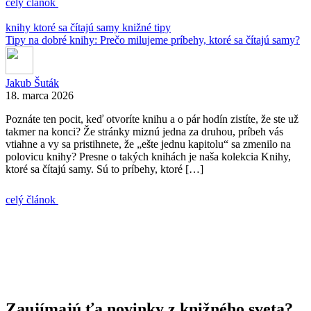
celý článok
knihy ktoré sa čítajú samy
knižné tipy
Tipy na dobré knihy: Prečo milujeme príbehy, ktoré sa čítajú samy?
Jakub Šuták
18. marca 2026
Poznáte ten pocit, keď otvoríte knihu a o pár hodín zistíte, že ste už
takmer na konci? Že stránky miznú jedna za druhou, príbeh vás
vtiahne a vy sa pristihnete, že „ešte jednu kapitolu“ sa zmenilo na
polovicu knihy? Presne o takých knihách je naša kolekcia Knihy,
ktoré sa čítajú samy. Sú to príbehy, ktoré […]
celý článok
Zaujímajú ťa novinky z knižného sveta?