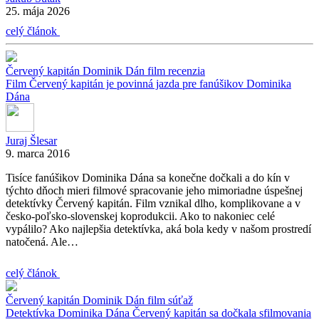
25. mája 2026
celý článok
Červený kapitán
Dominik Dán
film
recenzia
Film Červený kapitán je povinná jazda pre fanúšikov Dominika
Dána
Juraj Šlesar
9. marca 2016
Tisíce fanúšikov Dominika Dána sa konečne dočkali a do kín v
týchto dňoch mieri filmové spracovanie jeho mimoriadne úspešnej
detektívky Červený kapitán. Film vznikal dlho, komplikovane a v
česko-poľsko-slovenskej koprodukcii. Ako to nakoniec celé
vypálilo? Ako najlepšia detektívka, aká bola kedy v našom prostredí
natočená. Ale…
celý článok
Červený kapitán
Dominik Dán
film
súťaž
Detektívka Dominika Dána Červený kapitán sa dočkala sfilmovania