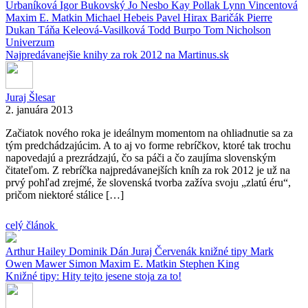
Urbaníková
Igor Bukovský
Jo Nesbo
Kay Pollak
Lynn Vincentová
Maxim E. Matkin
Michael Hebeis
Pavel Hirax Baričák
Pierre
Dukan
Táňa Keleová-Vasilková
Todd Burpo
Tom Nicholson
Univerzum
Najpredávanejšie knihy za rok 2012 na Martinus.sk
Juraj Šlesar
2. januára 2013
Začiatok nového roka je ideálnym momentom na ohliadnutie sa za
tým predchádzajúcim. A to aj vo forme rebríčkov, ktoré tak trochu
napovedajú a prezrádzajú, čo sa páči a čo zaujíma slovenským
čitateľom. Z rebríčka najpredávanejších kníh za rok 2012 je už na
prvý pohľad zrejmé, že slovenská tvorba zažíva svoju „zlatú éru“,
pričom niektoré stálice […]
celý článok
Arthur Hailey
Dominik Dán
Juraj Červenák
knižné tipy
Mark
Owen
Mawer Simon
Maxim E. Matkin
Stephen King
Knižné tipy: Hity tejto jesene stoja za to!