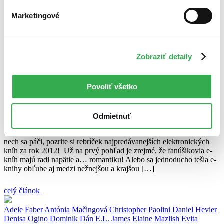
celý článok
Marketingové
Denisa Ogino
Dominik Dán
e-knihy
eknihy
Evita Urbaníková
Felix
Francis
Gaelen Foley
J.R.R. Tolkien
Jana Benková
Jo Nesbo
Katarína Gillerová
najpredávanejšie
Števa Opremčáková
Stieg
Zobraziť detaily
Larsson
tipy na e-knihy
Todd Burpo
Vita Jamborová
Najpredávanejšie e-knihy za rok 2012 na Martinus.sk
Povoliť všetko
Juraj Šlesar
4. januára 2013
Odmietnuť
Po rebríčkoch najpredávanejších kníh a filmov nemôžeme zabudnúť
ani na prívržencov kníh, ktoré nezaberajú žiadne (fyzické) miesto –
nech sa páči, pozrite si rebríček najpredávanejších elektronických
kníh za rok 2012! Už na prvý pohľad je zrejmé, že fanúšikovia e-
kníh majú radi napätie a… romantiku! Alebo sa jednoducho tešia e-
knihy obľube aj medzi nežnejšou a krajšou […]
celý článok
Adele Faber
Antónia Mačingová
Christopher Paolini
Daniel Hevier
Denisa Ogino
Dominik Dán
E.L. James
Elaine Mazlish
Evita