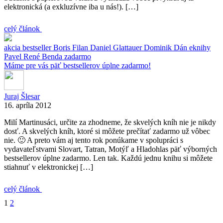
elektronická (a exkluzívne iba u nás!). […]
celý článok
akcia
bestseller
Boris Filan
Daniel Glattauer
Dominik Dán
eknihy
Pavel
René Benda
zadarmo
Máme pre vás päť bestsellerov úplne zadarmo!
Juraj Šlesar
16. apríla 2012
Milí Martinusáci, určite za zhodneme, že skvelých kníh nie je nikdy
dosť. A skvelých kníh, ktoré si môžete prečítať zadarmo už vôbec
nie. 🙂 A preto vám aj tento rok ponúkame v spolupráci s
vydavateľstvami Slovart, Tatran, Motýľ a Hladohlas päť výborných
bestsellerov úplne zadarmo. Len tak. Každú jednu knihu si môžete
stiahnuť v elektronickej […]
celý článok
1
2