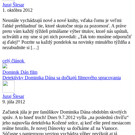
Juraj Šlesar
1. októbra 2012
Neustále vychádzajú nové a nové knihy, vďaka čomu je veľmi
ľahké prehliadnuť tie, ktoré skutočne stoja za pozornosť. A práve
preto vám každý týždeň prinášame výber titulov, ktoré nás upútali,
uchvátili a my sme si pri nich povedali: „Tak toto musíme odporučiť
aj ďalej!“ Pozrite sa každý pondelok na novinky minulého týždňa a
nezabudnite si […]
celý článok
Dominik Dán
film
Detektívky Dominika Dána sa dočkajú filmového spracovania
Juraj Šlesar
9. júla 2012
Začiatok júla je pre fanúšikov Dominika Dána obdobím skvelých
správ. A to hneď troch! Dnes 9.7.2012 vyšla „na poslednú chvíľu“
jeho najnovšia detektívka Kožené srdce, aj keď ešte pred mesiacom
reálne hrozilo, že novej Dánovky sa dočkáme až na Vianoce.
Súčasne s papierovou verziou vychádza vôbec prvýkrát aj tá