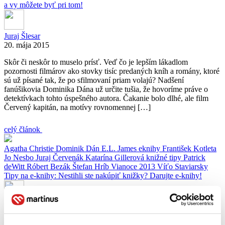
a vy môžete byť pri tom!
Juraj Šlesar
20. mája 2015
Skôr či neskôr to muselo prísť. Veď čo je lepším lákadlom
pozornosti filmárov ako stovky tisíc predaných kníh a romány, ktoré
sú už písané tak, že po sfilmovaní priam volajú? Nadšení
fanúšikovia Dominika Dána už určite tušia, že hovoríme práve o
detektívkach tohto úspešného autora. Čakanie bolo dlhé, ale film
Červený kapitán, na motívy rovnomennej […]
celý článok
Agatha Christie
Dominik Dán
E.L. James
eknihy
František Kotleta
Jo Nesbo
Juraj Červenák
Katarína Gillerová
knižné tipy
Patrick
deWitt
Róbert Bezák
Štefan Hríb
Vianoce 2013
Víťo Staviarsky
Tipy na e-knihy: Nestihli ste nakúpiť knižky? Darujte e-knihy!
Juraj Šlesar
20. decembra 2013