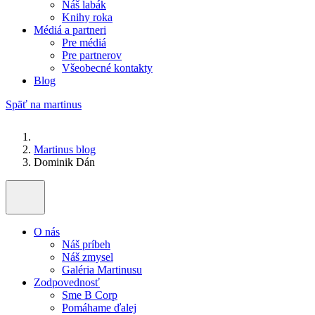
Náš labák
Knihy roka
Médiá a partneri
Pre médiá
Pre partnerov
Všeobecné kontakty
Blog
Späť na martinus
Martinus blog
Dominik Dán
O nás
Náš príbeh
Náš zmysel
Galéria Martinusu
Zodpovednosť
Sme B Corp
Pomáhame ďalej