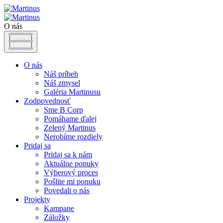
O nás
O nás
Náš príbeh
Náš zmysel
Galéria Martinusu
Zodpovednosť
Sme B Corp
Pomáhame ďalej
Zelený Martinus
Nerobíme rozdiely
Pridaj sa
Pridaj sa k nám
Aktuálne ponuky
Výberový proces
Pošlite mi ponuku
Povedali o nás
Projekty
Kampane
Záložky