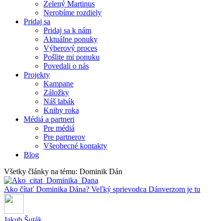
Zelený Martinus
Nerobíme rozdiely
Pridaj sa
Pridaj sa k nám
Aktuálne ponuky
Výberový proces
Pošlite mi ponuku
Povedali o nás
Projekty
Kampane
Záložky
Náš labák
Knihy roka
Médiá a partneri
Pre médiá
Pre partnerov
Všeobecné kontakty
Blog
Všetky články na tému: Dominik Dán
Ako čítať Dominika Dána? Veľký sprievodca Dánverzom je tu
Jakub Šuták