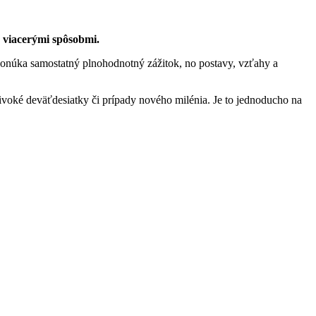
 viacerými spôsobmi.
onúka samostatný plnohodnotný zážitok, no postavy, vzťahy a
divoké deväťdesiatky či prípady nového milénia. Je to jednoducho na