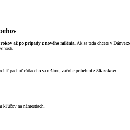
íbehov
 rokov až po prípady z nového milénia.
Ak sa teda chcete v Dánverze
ednosti.
ítiť pachuť rútiaceho sa režimu, začnite príbehmi
z 80. rokov:
ím kľúčov na námestiach.