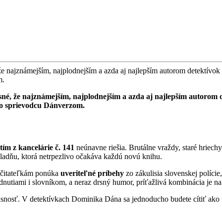
, že najznámejším, najplodnejším a azda aj najlepším autorom detektív
m.
asné, že najznámejším, najplodnejším a azda aj najlepším autorom
ého sprievodcu Dánverzom.
tím z kancelárie č. 141
neúnavne riešia. Brutálne vraždy, staré hriechy
ákladňu, ktorá netrpezlivo očakáva každú novú knihu.
a čitateľkám ponúka
uveriteľné príbehy
zo zákulisia slovenskej polície
odnutiami i slovníkom, a neraz drsný humor, príťažlivá kombinácia je na
asnosť. V detektívkach Dominika Dána sa jednoducho budete cítiť ako v