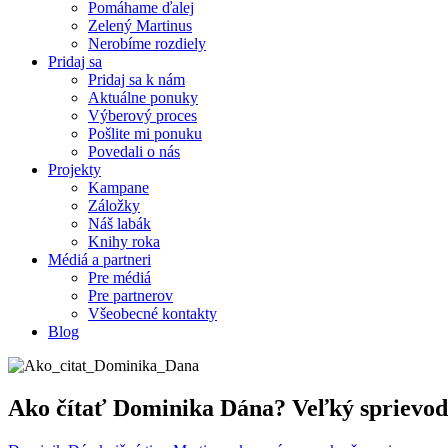
Pomáhame ďalej
Zelený Martinus
Nerobíme rozdiely
Pridaj sa
Pridaj sa k nám
Aktuálne ponuky
Výberový proces
Pošlite mi ponuku
Povedali o nás
Projekty
Kampane
Záložky
Náš labák
Knihy roka
Médiá a partneri
Pre médiá
Pre partnerov
Všeobecné kontakty
Blog
Ako čítať Dominika Dána? Veľký sprievod