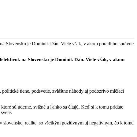
ok na Slovensku je Dominik Dán. Viete však, v akom poradí ho správne
 detektívok na Slovensku je Dominik Dán. Viete však, v akom
, politické tiene, podsvetie, zvláštne náhody aj podozrivo mlčiaci
, ktoré sú úderné, svižné a ľahko sa čítajú. Keď si k tomu pridáte
 svete.
 slovenskej realite, so všetkým pozitívnym aj negatívnym, čo k tomu