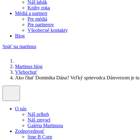
Náš labák
Knihy roka
Médiá a partneri
Pre médiá
Pre partnerov
Všeobecné kontakty
Blog
Späť na martinus
Martinus blog
Všehochuť
Ako čítať Dominika Dána? Veľký sprievodca Dánverzom je tu
O nás
Náš príbeh
Náš zmysel
Galéria Martinusu
Zodpovednosť
Sme B Corp