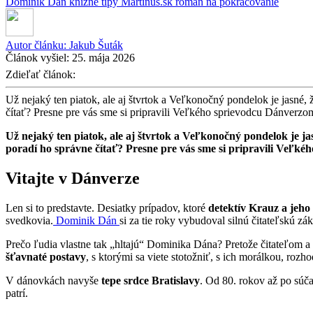
Dominik Dán
knižné tipy
Martinus.sk
román na pokračovanie
Autor článku:
Jakub Šuták
Článok vyšiel:
25. mája 2026
Zdieľať článok:
Už nejaký ten piatok, ale aj štvrtok a Veľkonočný pondelok je jasné
čítať? Presne pre vás sme si pripravili Veľkého sprievodcu Dánverzo
Už nejaký ten piatok, ale aj štvrtok a Veľkonočný pondelok je j
poradí ho správne čítať? Presne pre vás sme si pripravili Veľk
Vitajte v Dánverze
Len si to predstavte. Desiatky prípadov, ktoré
detektív Krauz a jeho 
svedkovia.
Dominik Dán
si za tie roky vybudoval silnú čitateľskú z
Prečo ľudia vlastne tak „hltajú“ Dominika Dána? Pretože čitateľom 
šťavnaté postavy
, s ktorými sa viete stotožniť, s ich morálkou, rozh
V dánovkách navyše
tepe srdce Bratislavy
. Od 80. rokov až po súč
patrí.