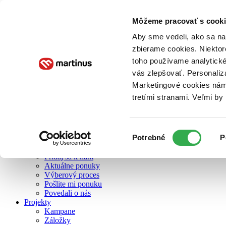
Môžeme pracovať s cooki
O nás
Aby sme vedeli, ako sa na 
zbierame cookies. Niektor
toho používame analytické
O nás
vás zlepšovať. Personaliz
Náš príbeh
Náš zmysel
Marketingové cookies nám 
Galéria Martinusu
tretími stranami. Veľmi b
Zodpovednosť
Sme B Corp
Pomáhame ďalej
Zelený Martinus
Výber
Potrebné
P
Nerobíme rozdiely
súhlasu
Pridaj sa
Pridaj sa k nám
Aktuálne ponuky
Výberový proces
Pošlite mi ponuku
Povedali o nás
Projekty
Kampane
Záložky