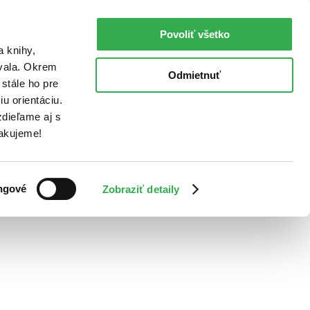
Povoliť všetko
a knihy,
ovala. Okrem
Odmietnuť
stále ho pre
u orientáciu.
dieľame aj s
Ďakujeme!
ngové
Zobraziť detaily