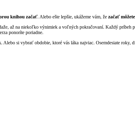
orou knihou začať
. Alebo ešte lepšie, ukážeme vám, že
začať môžete
daže, až na niekoľko výnimiek a voľných pokračovaní. Každý príbeh p
erza ponoríte poriadne.
. Alebo si vybrať obdobie, ktoré vás láka najviac. Osemdesiate roky, 