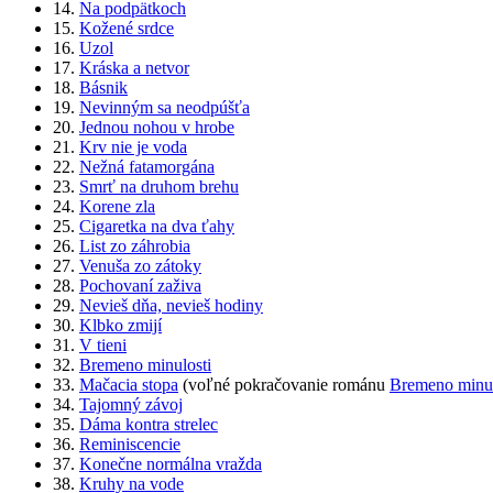
14.
Na podpätkoch
15.
Kožené srdce
16.
Uzol
17.
Kráska a netvor
18.
Básnik
19.
Nevinným sa neodpúšťa
20.
Jednou nohou v hrobe
21.
Krv nie je voda
22.
Nežná fatamorgána
23.
Smrť na druhom brehu
24.
Korene zla
25.
Cigaretka na dva ťahy
26.
List zo záhrobia
27.
Venuša zo zátoky
28.
Pochovaní zaživa
29.
Nevieš dňa, nevieš hodiny
30.
Klbko zmijí
31.
V tieni
32.
Bremeno minulosti
33.
Mačacia stopa
(voľné pokračovanie románu
Bremeno minul
34.
Tajomný závoj
35.
Dáma kontra strelec
36.
Reminiscencie
37.
Konečne normálna vražda
38.
Kruhy na vode