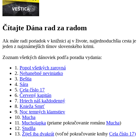
Čítajte Dána rad za radom
Ak máte radi poriadok v knižnici aj v živote, najjednoduchšia cesta je
jeden z najznámejších tímov slovenského krimi.
Zoznam všetkých dánoviek podľa poradia vydania:
1.
Popol všetkých zarovná
2.
Nehanebné neviniatko
3.
Beštia
4.
Sára
5.
Cela číslo 17
6.
Červený kapitán
7.
Hriech náš každodenný
8.
Knieža Smrť
9.
Noc temných klamstiev
10.
Mucha
11.
Mucholapka
(priame pokračovanie románu
Mucha
)
12.
Studňa
13.
Žiješ iba dvakrát
(voľné pokračovanie knihy
Cela číslo 17)