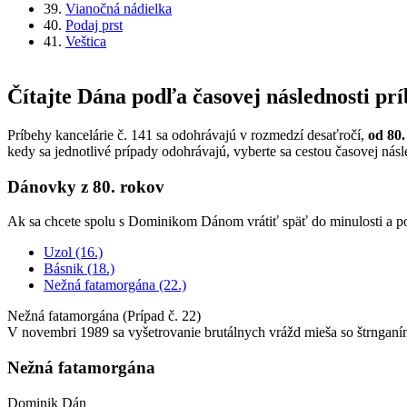
39.
Vianočná nádielka
40.
Podaj prst
41.
Veštica
Čítajte Dána podľa časovej následnosti pr
Príbehy kancelárie č. 141 sa odohrávajú v rozmedzí desaťročí,
od 80.
kedy sa jednotlivé prípady odohrávajú, vyberte sa cestou časovej násl
Dánovky z 80. rokov
Ak sa chcete spolu s Dominikom Dánom vrátiť späť do minulosti a poc
Uzol (16.)
Básnik (18.)
Nežná fatamorgána (22.)
Nežná fatamorgána (Prípad č. 22)
V novembri 1989 sa vyšetrovanie brutálnych vrážd mieša so štrngan
Nežná fatamorgána
Dominik Dán