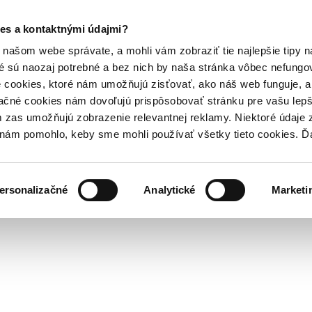
es a kontaktnými údajmi?
našom webe správate, a mohli vám zobraziť tie najlepšie tipy n
é sú naozaj potrebné a bez nich by naša stránka vôbec nefung
 cookies, ktoré nám umožňujú zisťovať, ako náš web funguje, a 
ačné cookies nám dovoľujú prispôsobovať stránku pre vašu lepši
zas umožňujú zobrazenie relevantnej reklamy. Niektoré údaje z
y nám pomohlo, keby sme mohli používať všetky tieto cookies. 
ersonalizačné
Analytické
Marketi