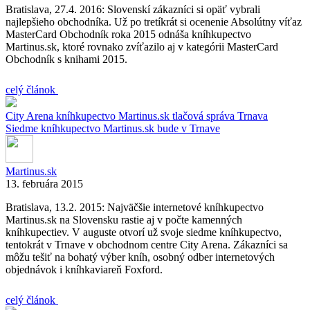
Bratislava, 27.4. 2016: Slovenskí zákazníci si opäť vybrali
najlepšieho obchodníka. Už po tretíkrát si ocenenie Absolútny víťaz
MasterCard Obchodník roka 2015 odnáša kníhkupectvo
Martinus.sk, ktoré rovnako zvíťazilo aj v kategórii MasterCard
Obchodník s knihami 2015.
celý článok
City Arena
kníhkupectvo
Martinus.sk
tlačová správa
Trnava
Siedme kníhkupectvo Martinus.sk bude v Trnave
Martinus.sk
13. februára 2015
Bratislava, 13.2. 2015: Najväčšie internetové kníhkupectvo
Martinus.sk na Slovensku rastie aj v počte kamenných
kníhkupectiev. V auguste otvorí už svoje siedme kníhkupectvo,
tentokrát v Trnave v obchodnom centre City Arena. Zákazníci sa
môžu tešiť na bohatý výber kníh, osobný odber internetových
objednávok i kníhkaviareň Foxford.
celý článok