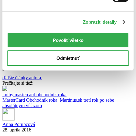
Zdroj: Martinus.sk / SITA
Zdieľať článok:
Zobraziť detaily
O autorovi
Martin Štrba
Povoliť všetko
Odmietnuť
Martin Štrba
ďalšie články autora
Prečítajte si tiež:
knihy
mastercard
obchodnik roka
MasterCard Obchodník roka: Martinus.sk tretí rok po sebe
absolútnym víťazom
Anna Porubcová
28. apríla 2016