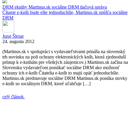
DRM
eknihy
Martinus.sk
sociálne DRM
tlačová správa
Čítanie e-kníh bude ešte jednoduchšie, Martinus.sk spúšťa sociálne
DRM
Juraj Šlesar
24. augusta 2012
(Martinus.sk v spolupráci s vydavateľstvami prináša na slovenský
trh novinku na poli ochrany elektronických kníh, ktorá zjednoduší
prístup k e-knihám pre všetkých záujemcov.) Martinus.sk začína na
Slovensku vydavateľom ponúkať sociálne DRM ako možnosť
ochrany ich e-kníh Čitatelia e-kníh to majú opäť jednoduchšie.
Martinus.sk predstavuje sociálne DRM Martinus.sk ponúka stovky
e-kníh so sociálnym DRM, ktoré uľahčuje […]
celý článok