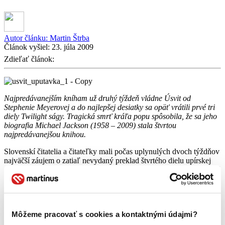
Autor článku:
Martin Štrba
Článok vyšiel:
23. júla 2009
Zdieľať článok:
Najpredávanejším kníham už druhý týždeň vládne Úsvit od
Stephenie Meyerovej a do najlepšej desiatky sa opäť vrátili prvé tri
diely Twilight ságy. Tragická smrť kráľa popu spôsobila, že sa jeho
biografia Michael Jackson (1958 – 2009) stala štvrtou
najpredávanejšou knihou.
Slovenskí čitatelia a čitateľky mali počas uplynulých dvoch týždňov
najväčší záujem o zatiaľ nevydaný preklad štvrtého dielu upírskej
ságy Twilight Stephenie Meyerovej. Kniha s názvom
Úsvit
je tak už
mesiac najpredávanejšia napriek tomu, že vyjde až koncom augusta.
O päť miest si oproti predchádzajúcemu rebríčku polepšila tretia
časť upírskej ságy Twilight Stephenie Meyerovej s názvom
Zatmenie
, ktorá bola v období od 6. do 19. júla druhou
Môžeme pracovať s cookies a kontaktnými údajmi?
najpredávanejšou knihou. O jedno miesto – na trojku, klesol román
Zdochnuté srdce
od Eli Elias. Štvorka patrí novinke – biografii