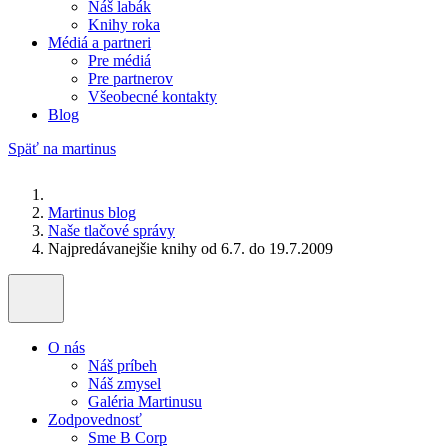
Náš labák
Knihy roka
Médiá a partneri
Pre médiá
Pre partnerov
Všeobecné kontakty
Blog
Späť na martinus
Martinus blog
Naše tlačové správy
Najpredávanejšie knihy od 6.7. do 19.7.2009
O nás
Náš príbeh
Náš zmysel
Galéria Martinusu
Zodpovednosť
Sme B Corp