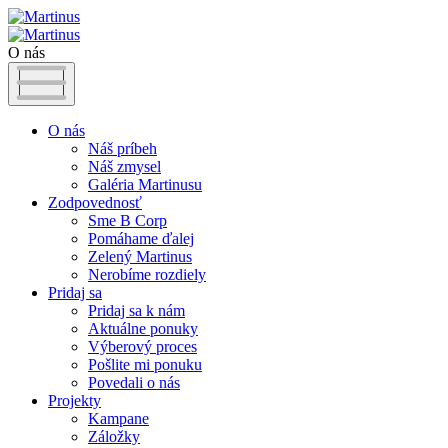
O nás
O nás
Náš príbeh
Náš zmysel
Galéria Martinusu
Zodpovednosť
Sme B Corp
Pomáhame ďalej
Zelený Martinus
Nerobíme rozdiely
Pridaj sa
Pridaj sa k nám
Aktuálne ponuky
Výberový proces
Pošlite mi ponuku
Povedali o nás
Projekty
Kampane
Záložky