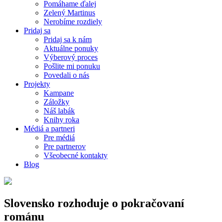
Pomáhame ďalej
Zelený Martinus
Nerobíme rozdiely
Pridaj sa
Pridaj sa k nám
Aktuálne ponuky
Výberový proces
Pošlite mi ponuku
Povedali o nás
Projekty
Kampane
Záložky
Náš labák
Knihy roka
Médiá a partneri
Pre médiá
Pre partnerov
Všeobecné kontakty
Blog
Slovensko rozhoduje o pokračovaní
románu