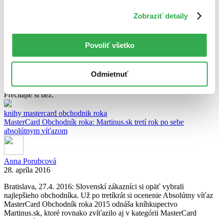
O autorovi
Slovensko píše román
Zobraziť detaily
Povoliť všetko
Slovensko píše román
Odmietnuť
ďalšie články autora
Prečítajte si tiež:
knihy
mastercard
obchodnik roka
MasterCard Obchodník roka: Martinus.sk tretí rok po sebe
absolútnym víťazom
Anna Porubcová
28. apríla 2016
Bratislava, 27.4. 2016: Slovenskí zákazníci si opäť vybrali
najlepšieho obchodníka. Už po tretíkrát si ocenenie Absolútny víťaz
MasterCard Obchodník roka 2015 odnáša kníhkupectvo
Martinus.sk, ktoré rovnako zvíťazilo aj v kategórii MasterCard