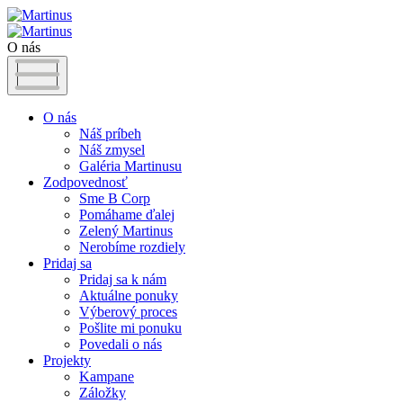
O nás
O nás
Náš príbeh
Náš zmysel
Galéria Martinusu
Zodpovednosť
Sme B Corp
Pomáhame ďalej
Zelený Martinus
Nerobíme rozdiely
Pridaj sa
Pridaj sa k nám
Aktuálne ponuky
Výberový proces
Pošlite mi ponuku
Povedali o nás
Projekty
Kampane
Záložky