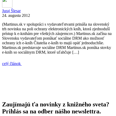
Juraj Šlesar
24. augusta 2012
(Martinus.sk v spolupráci s vydavateľstvami prináša na slovenský
trh novinku na poli ochrany elektronických kníh, ktorá zjednoduší
prístup k e-knihám pre všetkých záujemcov.) Martinus.sk začína na
Slovensku vydavateľom ponúkať sociálne DRM ako možnosť
ochrany ich e-kníh Čitatelia e-kníh to majú opäť jednoduchšie.
Martinus.sk predstavuje sociálne DRM Martinus.sk ponúka stovky
e-kníh so sociálnym DRM, ktoré uľahčuje […]
celý článok
Zaujímajú ťa novinky z knižného sveta?
Prihlás sa na odber nášho newslettra.