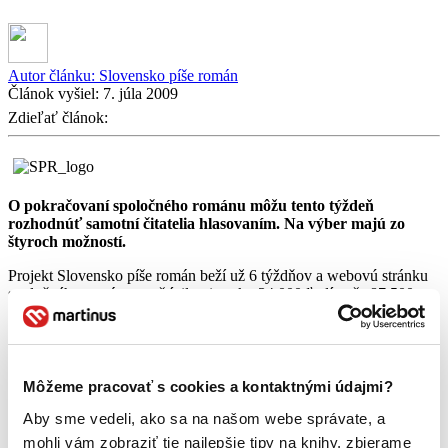
Autor článku:
Slovensko píše román
Článok vyšiel:
7. júla 2009
Zdieľať článok:
O pokračovaní spoločného románu môžu tento týždeň
rozhodnúť samotní čitatelia hlasovaním. Na výber majú zo
štyroch možností.
Projekt Slovensko píše román beží už 6 týždňov a webovú stránku
spoločného románu navštívilo viac ako 34 000 ľudí vyše 87 500
krát. Od nádejných slovenských spisovateľov usporiadatelia
obdržali neuveriteľných 339 príspevkov. Ich počet sa počas
ostatných troch týždňov ustálil okolo tridsiatky a ako hovorí editorka
projektu a autorka prvej kapitoly románu Evita Urbaníková:
„Kvalita príspevkov stúpa a naozaj je z čoho vyberať.“
Môžeme pracovať s cookies a kontaktnými údajmi?
Od svojho spustenia 28. mája 2009 projekt rozprúdil obrovské
Aby sme vedeli, ako sa na našom webe správate, a
množstvo diskusií na internete. Medzi diskutujúcimi sa nájdu zarytí
mohli vám zobraziť tie najlepšie tipy na knihy, zbierame