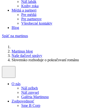
Náš labák
Knihy roka
Médiá a partneri
Pre médiá
Pre partnerov
Všeobecné kontakty
Blog
Späť na martinus
Martinus blog
Naše tlačové správy
Slovensko rozhoduje o pokračovaní románu
O nás
Náš príbeh
Náš zmysel
Galéria Martinusu
Zodpovednosť
Sme B Corp