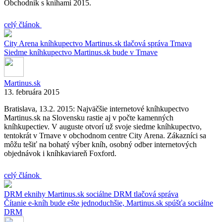
Obchodník s knihami 2015.
celý článok
City Arena
kníhkupectvo
Martinus.sk
tlačová správa
Trnava
Siedme kníhkupectvo Martinus.sk bude v Trnave
Martinus.sk
13. februára 2015
Bratislava, 13.2. 2015: Najväčšie internetové kníhkupectvo
Martinus.sk na Slovensku rastie aj v počte kamenných
kníhkupectiev. V auguste otvorí už svoje siedme kníhkupectvo,
tentokrát v Trnave v obchodnom centre City Arena. Zákazníci sa
môžu tešiť na bohatý výber kníh, osobný odber internetových
objednávok i kníhkaviareň Foxford.
celý článok
DRM
eknihy
Martinus.sk
sociálne DRM
tlačová správa
Čítanie e-kníh bude ešte jednoduchšie, Martinus.sk spúšťa sociálne
DRM