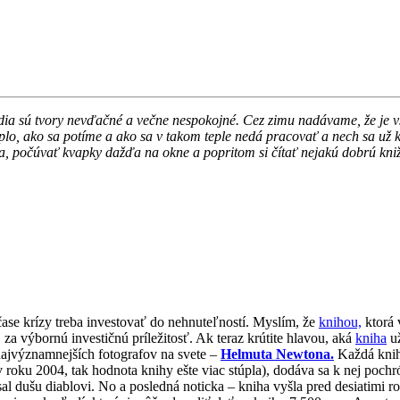
dia sú tvory nevďačné a večne nespokojné. Cez zimu nadávame, že je v
plo, ako sa potíme a ako sa v takom teple nedá pracovať a nech sa už k
, počúvať kvapky dažďa na okne a popritom si čítať nejakú dobrú kniž
čase krízy treba investovať do nehnuteľností. Myslím, že
knihou,
ktorá 
za výbornú investičnú príležitosť. Ak teraz krútite hlavou, aká
kniha
už
 najvýznamnejších fotografov na svete –
Helmuta Newtona.
Každá knih
oku 2004, tak hodnota knihy ešte viac stúpla), dodáva sa k nej pochr
ísal dušu diablovi. No a posledná noticka – kniha vyšla pred desiatim