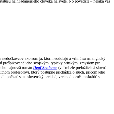
tatusu najhľadanejšieho človeka na svete. No povedzte – neláka vás
ch nedočkavcov ako som ja, ktorí neodolajú a vrhnú sa na anglický
sú prešpikované jeho svojským, typicky britským, zmyslom pre
 jeho najnovší román
Deaf Sentence
(veľmi zle preložiteľná slovná
rzitnom profesorovi, ktorý postupne prichádza o sluch, pričom jeho
odli počkať si na slovenský preklad, vrele odporúčam skrátiť si