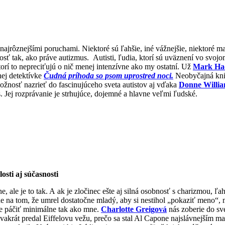
i najrôznejšími poruchami. Niektoré sú ľahšie, iné vážnejšie, niektoré ma
 tak, ako práve autizmus. Autisti, ľudia, ktorí sú uväznení vo svojom
 ktorí to nepreciťujú o nič menej intenzívne ako my ostatní. Už
Mark Ha
nej detektívke
Čudná príhoda so psom uprostred noci.
Neobyčajná knih
žnosť nazrieť do fascinujúceho sveta autistov aj vďaka
Donne Willia
. Jej rozprávanie je strhujúce, dojemné a hlavne veľmi ľudské.
osti aj súčasnosti
, ale je to tak. A ak je zločinec ešte aj silná osobnosť s charizmou, 
vne na tom, že umrel dostatočne mladý, aby si nestihol „pokaziť meno
 páčiť minimálne tak ako mne.
Charlotte Greigová
nás zoberie do sve
 dvakrát predal Eiffelovu vežu, prečo sa stal Al Capone najslávnejším 