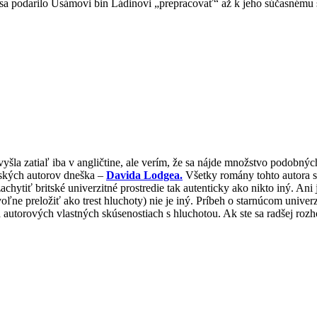
 sa podarilo Usámovi bin Ládinovi „prepracovať“ až k jeho súčasnému s
 vyšla zatiaľ iba v angličtine, ale verím, že sa nájde množstvo podobný
tských autorov dneška –
Davida Lodgea.
Všetky romány tohto autora 
ytiť britské univerzitné prostredie tak autenticky ako nikto iný. Ani
voľne preložiť ako trest hluchoty) nie je iný. Príbeh o starnúcom unive
a autorových vlastných skúsenostiach s hluchotou. Ak ste sa radšej rozh