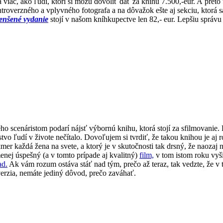
 viac, ako ľudí, ktorí si môžu dovoliť dať za knihu 7.500,-eur. A preto
kontroverzného a vplyvného fotografa a na dôvažok ešte aj sekciu, ktorá 
enšené vydanie
stojí v našom kníhkupectve len 82,- eur. Lepšiu správ
 scenáristom podarí nájsť výbornú knihu, ktorá stojí za sfilmovanie. F
o ľudí v živote nečítalo. Dovoľujem si tvrdiť, že takou knihou je aj
er každá žena na svete, a ktorý je v skutočnosti tak drsný, že naozaj n
enej úspešný (a v tomto prípade aj kvalitný)
film,
v tom istom roku vyši
ad.
Ak vám rozum ostáva stáť nad tým, prečo až teraz, tak vedzte, že v t
erzia, nemáte jediný dôvod, prečo zaváhať.