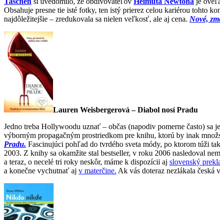
Taschen
si uvedomilo, že obdivovateľov
Helmuta Newtona
je oveľa
Obsahuje presne tie isté fotky, ten istý prierez celou kariérou tohto 
najdôležitejšie – zredukovala sa nielen veľkosť, ale aj cena.
Nové, zm
Lauren Weisbergerová – Diabol nosí Pradu
Jedno treba Hollywoodu uznať – občas (napodiv pomerne často) sa jeho
výborným propagačným prostriedkom pre knihu, ktorú by inak množstv
Pradu.
Fascinujúci pohľad do tvrdého sveta módy, po ktorom túži takm
2003. Z knihy sa okamžite stal bestseller, v roku 2006 nasledoval nem
a teraz, o necelé tri roky neskôr, máme k dispozícii aj
slovenský prekl
a konečne vychutnať aj
v materčine.
Ak vás doteraz nezlákala česká v