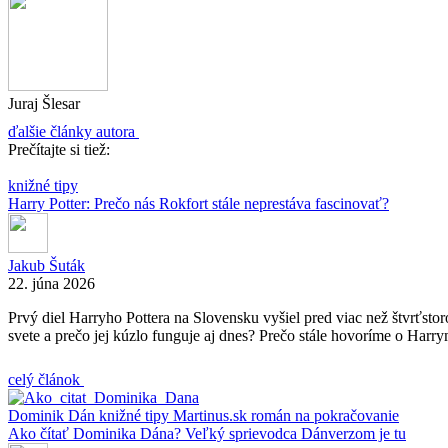
Juraj Šlesar
ďalšie články autora
Prečítajte si tiež:
knižné tipy
Harry Potter: Prečo nás Rokfort stále neprestáva fascinovať?
Jakub Šuták
22. júna 2026
Prvý diel Harryho Pottera na Slovensku vyšiel pred viac než štvrťstor
svete a prečo jej kúzlo funguje aj dnes? Prečo stále hovoríme o Harrym
celý článok
Dominik Dán
knižné tipy
Martinus.sk
román na pokračovanie
Ako čítať Dominika Dána? Veľký sprievodca Dánverzom je tu