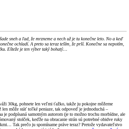
šade sneh a ľad, že mrzneme a nech už je tu konečne leto. No a keď
onečne ochladí. A preto sa teraz teším, že prší. Konečne sa nepotím,
ku. Ešteže je ten výber taký bohatý…
váži 30kg, pohnete len veľmi ťažko, takže ju pokojne môžeme
 len môže stáť toľké peniaze, tak odpoveď je jednoduchá –
a je podpísaná samotným autorom (je to možno trochu morbídne, ale
ómovaný stolček, keďže na obracanie strán sú potrebné obidve ruky
i rokmi… Tak prečo ju spomíname práve teraz? Pretože vydavateľstvo