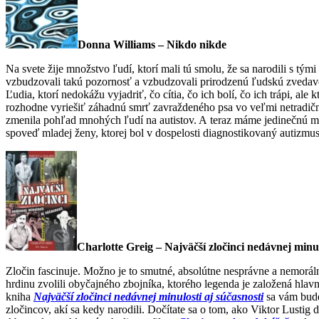
Donna Williams – Nikdo nikde
Na svete žije množstvo ľudí, ktorí mali tú smolu, že sa narodili s tým
vzbudzovali takú pozornosť a vzbudzovali prirodzenú ľudskú zvedavosť
Ľudia, ktorí nedokážu vyjadriť, čo cítia, čo ich bolí, čo ich trápi, ale
rozhodne vyriešiť záhadnú smrť zavraždeného psa vo veľmi netradič
zmenila pohľad mnohých ľudí na autistov. A teraz máme jedinečnú mo
spoveď mladej ženy, ktorej bol v dospelosti diagnostikovaný autizmus
Charlotte Greig – Najväčší zločinci nedávnej minul
Zločin fascinuje. Možno je to smutné, absolútne nesprávne a nemorálne
hrdinu zvolili obyčajného zbojníka, ktorého legenda je založená hla
kniha
Najväčší zločinci nedávnej minulosti aj súčasnosti
sa vám bude
zločincov, akí sa kedy narodili. Dočítate sa o tom, ako Viktor Lustig