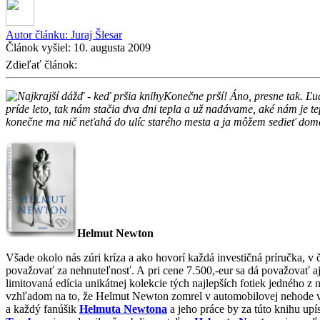
Autor článku:
Juraj Šlesar
Článok vyšiel:
10. augusta 2009
Zdieľať článok:
Konečne prší! Áno, presne tak. Ľu
príde leto, tak nám stačia dva dni tepla a už nadávame, aké nám je te
konečne ma nič neťahá do ulíc starého mesta a ja môžem sedieť doma
Helmut Newton
Všade okolo nás zúri kríza a ako hovorí každá investičná príručka, v 
považovať za nehnuteľnosť. A pri cene 7.500,-eur sa dá považovať aj 
limitovaná edícia unikátnej kolekcie tých najlepších fotiek jedného z
vzhľadom na to, že Helmut Newton zomrel v automobilovej nehode v r
a každý fanúšik
Helmuta Newtona
a jeho práce by za túto knihu up