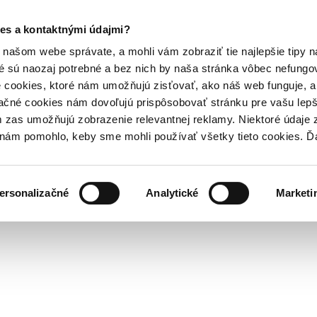
es a kontaktnými údajmi?
našom webe správate, a mohli vám zobraziť tie najlepšie tipy n
é sú naozaj potrebné a bez nich by naša stránka vôbec nefung
 cookies, ktoré nám umožňujú zisťovať, ako náš web funguje, a 
ačné cookies nám dovoľujú prispôsobovať stránku pre vašu lepši
zas umožňujú zobrazenie relevantnej reklamy. Niektoré údaje z
y nám pomohlo, keby sme mohli používať všetky tieto cookies. 
ersonalizačné
Analytické
Marketi