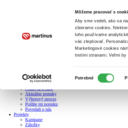
Môžeme pracovať s cooki
O nás
Aby sme vedeli, ako sa na 
zbierame cookies. Niektor
toho používame analytické
O nás
vás zlepšovať. Personaliz
Náš príbeh
Náš zmysel
Marketingové cookies nám 
Galéria Martinusu
tretími stranami. Veľmi b
Zodpovednosť
Sme B Corp
Pomáhame ďalej
Zelený Martinus
Výber
Potrebné
P
Nerobíme rozdiely
súhlasu
Pridaj sa
Pridaj sa k nám
Aktuálne ponuky
Výberový proces
Pošlite mi ponuku
Povedali o nás
Projekty
Kampane
Záložky