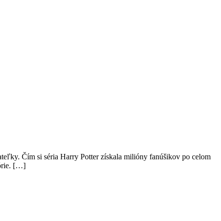
ateľky. Čím si séria Harry Potter získala milióny fanúšikov po celom
órie. […]