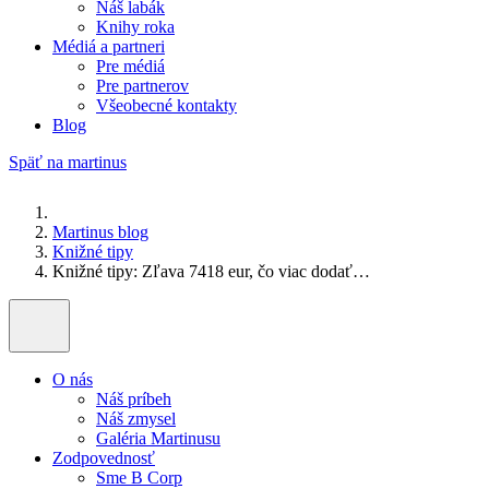
Náš labák
Knihy roka
Médiá a partneri
Pre médiá
Pre partnerov
Všeobecné kontakty
Blog
Späť na martinus
Martinus blog
Knižné tipy
Knižné tipy: Zľava 7418 eur, čo viac dodať…
O nás
Náš príbeh
Náš zmysel
Galéria Martinusu
Zodpovednosť
Sme B Corp