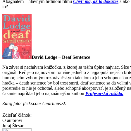
Abagnalem – hlavným hrdinom filmu
Chyť ma, ak to dokážeš
a ako
to?
David Lodge – Deaf Sentence
Na záver si nechávam knižočku, z ktorej sa teším úplne najviac. Síce
originál. Reč je o najnovšom románe jedného z najpopulárnejších bri
humor, jeho výborným rozprávačským talentom a jeho schopnosťou zach
hračka – death sentence by bol trest smrti, deaf sentence sa dá veľmi 
prostredie to nie je ochotné, alebo schopné akceptovať, je založený n
čakanie napríklad jeho najznámejšou knihou
Profesorská rošáda.
Zdroj foto: flickr.com / martinus.sk
Zdieľať článok:
O autorovi
Juraj Šlesar