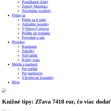
Pomáhame ďalej
Zelený Martinus
Nerobíme rozdiely
Pridaj sa
Pridaj sa k nám
Aktuálne ponuky
Výberový proces
Pošlite mi ponuku
Povedali o nás
Projekty
Kampane
Záložky
Náš labák
Knihy roka
Médiá a partneri
Pre médiá
Pre partnerov
Všeobecné kontakty
Blog
Knižné tipy: Zľava 7418 eur, čo viac dod