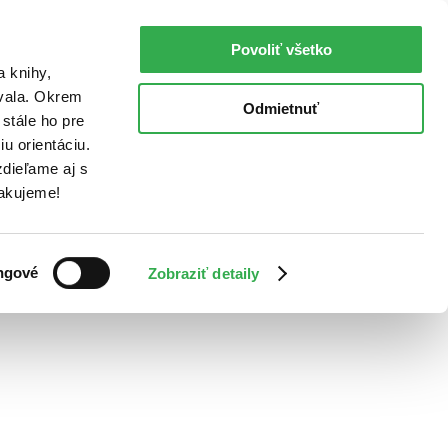
Povoliť všetko
a knihy,
ovala. Okrem
Odmietnuť
stále ho pre
u orientáciu.
dieľame aj s
Ďakujeme!
ngové
Zobraziť detaily