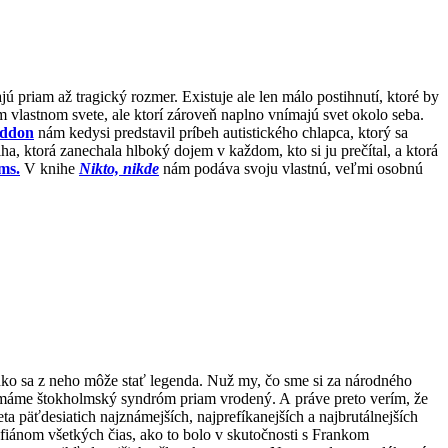
jú priam až tragický rozmer. Existuje ale len málo postihnutí, ktoré by
 vlastnom svete, ale ktorí zároveň naplno vnímajú svet okolo seba.
ddon
nám kedysi predstavil príbeh autistického chlapca, ktorý sa
a, ktorá zanechala hlboký dojem v každom, kto si ju prečítal, a ktorá
ms.
V knihe
Nikto, nikde
nám podáva svoju vlastnú, veľmi osobnú
ľahko sa z neho môže stať legenda. Nuž my, čo sme si za národného
“, máme štokholmský syndróm priam vrodený. A práve preto verím, že
ta päťdesiatich najznámejších, najprefíkanejších a najbrutálnejších
mafiánom všetkých čias, ako to bolo v skutočnosti s Frankom