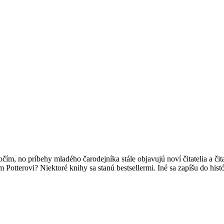
očím, no príbehy mladého čarodejníka stále objavujú noví čitatelia a čit
 Potterovi? Niektoré knihy sa stanú bestsellermi. Iné sa zapíšu do hist