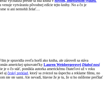
 teraz vychádza presne tá istá kniha v
novom, zmenšenom vydaní.
sa venuje vytváraniu pôvodnej edície tejto knihy. No a čo je
u sme si ani nemohli želať…
ilm je spravidla oveľa horší ako kniha, ale zároveň sa stáva
 román americkej spisovateľky
Lauren Weisbergerovej
Diabol nosí
ie je o čo stáť, ponúkla autorka americkému čitateľovi už v roku
el aj
český preklad,
ktorý sa zviezol na úspechu a reklame filmu, no
om nie ste sami. Ale nevadí, hlavne že je tu, že si ho môžeme prečítať