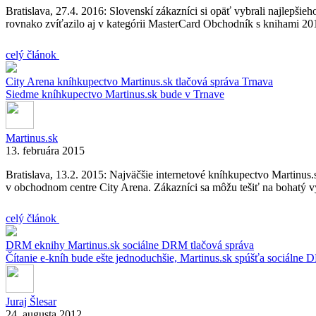
Bratislava, 27.4. 2016: Slovenskí zákazníci si opäť vybrali najlepš
rovnako zvíťazilo aj v kategórii MasterCard Obchodník s knihami 20
celý článok
City Arena
kníhkupectvo
Martinus.sk
tlačová správa
Trnava
Siedme kníhkupectvo Martinus.sk bude v Trnave
Martinus.sk
13. februára 2015
Bratislava, 13.2. 2015: Najväčšie internetové kníhkupectvo Martinus.
v obchodnom centre City Arena. Zákazníci sa môžu tešiť na bohatý v
celý článok
DRM
eknihy
Martinus.sk
sociálne DRM
tlačová správa
Čítanie e-kníh bude ešte jednoduchšie, Martinus.sk spúšťa sociálne
Juraj Šlesar
24. augusta 2012