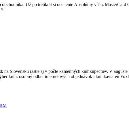
ieho obchodníka. Už po tretíkrát si ocenenie Absolútny víťaz MasterCa
15.
sk na Slovensku rastie aj v počte kamenných kníhkupectiev. V auguste 
ýber kníh, osobný odber internetových objednávok i kníhkaviareň Foxf
 DRM