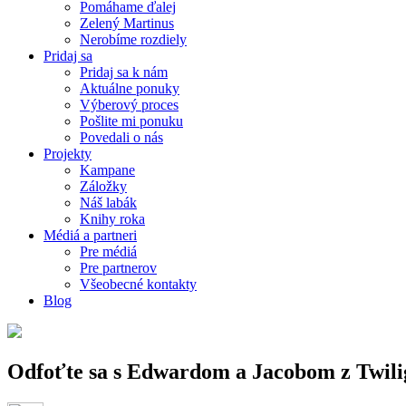
Pomáhame ďalej
Zelený Martinus
Nerobíme rozdiely
Pridaj sa
Pridaj sa k nám
Aktuálne ponuky
Výberový proces
Pošlite mi ponuku
Povedali o nás
Projekty
Kampane
Záložky
Náš labák
Knihy roka
Médiá a partneri
Pre médiá
Pre partnerov
Všeobecné kontakty
Blog
Odfoťte sa s Edwardom a Jacobom z Twili