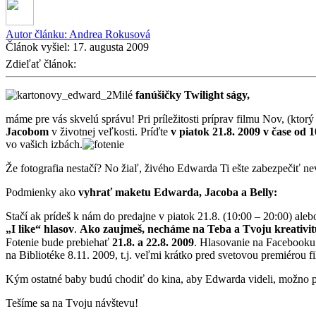
Autor článku:
Andrea Rokusová
Článok vyšiel:
17. augusta 2009
Zdieľať článok:
Milé
fanúšičky Twilight ságy,
máme pre vás skvelú správu! Pri príležitosti príprav filmu Nov, (kto
Jacobom
v životnej veľkosti. Príďte
v piatok 21.8. 2009 v čase od 
vo vašich izbách.
Že fotografia nestačí? No žiaľ, živého Edwarda Ti ešte zabezpečiť nev
Podmienky ako
vyhrať maketu Edwarda, Jacoba a Belly:
Stačí ak prídeš k nám do predajne v piatok 21.8. (10:00 – 20:00) aleb
„I like“ hlasov
.
Ako zaujmeš, necháme na Teba a Tvoju kreativit
Fotenie bude prebiehať
21.8. a 22.8. 2009
. Hlasovanie na Facebooku 
na Bibliotéke 8.11. 2009, t.j. veľmi krátko pred svetovou premiéro
Kým ostatné baby budú chodiť do kina, aby Edwarda videli, možno 
Tešíme sa na Tvoju návštevu!