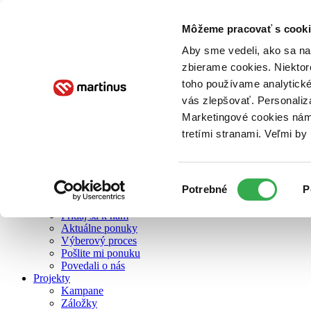
Môžeme pracovať s cooki
O nás
Aby sme vedeli, ako sa na 
zbierame cookies. Niektor
toho používame analytické
O nás
vás zlepšovať. Personaliz
Náš príbeh
Náš zmysel
Marketingové cookies nám 
Galéria Martinusu
tretími stranami. Veľmi b
Zodpovednosť
Sme B Corp
Pomáhame ďalej
Zelený Martinus
Výber
Potrebné
P
Nerobíme rozdiely
súhlasu
Pridaj sa
Pridaj sa k nám
Aktuálne ponuky
Výberový proces
Pošlite mi ponuku
Povedali o nás
Projekty
Kampane
Záložky