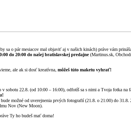
rý by sa o pár mesiacov mal objaviť aj v našich kinách) práve vám pri
10:00 do 20:00 do našej bratislavskej predajne
(Martinus.sk, Obchodná
ieme, ale ak si dosť kreatívna,
môžeš túto maketu vyhrať!
o v sobotu 22.8. (od 10:00 – 16:00), odfotíš sa s nimi a Tvoja fotka n
u!
bude možné od uverejnenia prvých fotografií (21.8. o 21:00) do 31.8
u filmu Nov (New Moon).
práve Ty ho budeš mať doma!