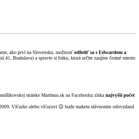
nášame, ako prví na Slovensku, možnosť
odfotiť sa s Edwardom a
 41, Bratislava) a spravte si fotku, ktorá určite zaujme čestné miesto
a fanúšikovskej stránke Martinus.sk na Facebooku získa
najvyšší počet
. 2009. Víťazke alebo víťazovi 😉 bude maketa slávnostne odovzdaná