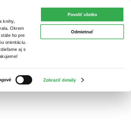
Povoliť všetko
a knihy,
ovala. Okrem
Odmietnuť
stále ho pre
u orientáciu.
dieľame aj s
Ďakujeme!
ngové
Zobraziť detaily