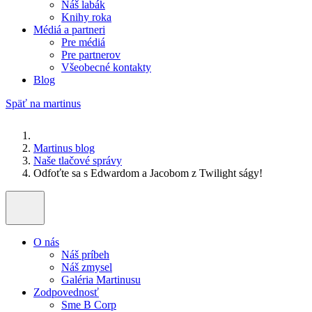
Náš labák
Knihy roka
Médiá a partneri
Pre médiá
Pre partnerov
Všeobecné kontakty
Blog
Späť na martinus
Martinus blog
Naše tlačové správy
Odfoťte sa s Edwardom a Jacobom z Twilight ságy!
O nás
Náš príbeh
Náš zmysel
Galéria Martinusu
Zodpovednosť
Sme B Corp