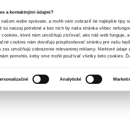
es a kontaktnými údajmi?
našom webe správate, a mohli vám zobraziť tie najlepšie tipy n
é sú naozaj potrebné a bez nich by naša stránka vôbec nefung
 cookies, ktoré nám umožňujú zisťovať, ako náš web funguje, a 
ačné cookies nám dovoľujú prispôsobovať stránku pre vašu lepši
zas umožňujú zobrazenie relevantnej reklamy. Niektoré údaje z
y nám pomohlo, keby sme mohli používať všetky tieto cookies. 
ersonalizačné
Analytické
Marketi