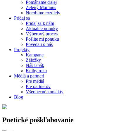
Pomáhame ďalej
Zelený Martinus
Nerobíme rozdiely
Pridaj sa
Pridaj sa k nám
Aktuálne ponuky
Výberový proces
Pošlite mi ponuku
Povedali o nás
Projekty
Kampane
Záložky
Náš labák
Knihy roka
Médiá a partneri
Pre médiá
Pre partnerov
Všeobecné kontakty
Blog
Poetické poškľabovanie