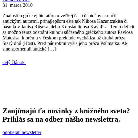
31. marca 2010
Znalosti o gréckej literatúre u veľkej časti čitateľov skončil
antickými autormi, prinajlepšom ešte tak Nikosa Kazantzakisa či
básnikov Janisa Ritsosa alebo Konstantinosa Kavafisa. Tento deficit
sa možno teraz odstráni knihou súčasného gréckeho autora Pavlosa
Matesisa, ktorému v českom preklade vychádza už druhá próza
Starý dnů (Host). Pred pár rokmi vyšla jeho próza Psí matka. Ak
sme spomenuli antické […]
celý článok
Zaujímajú ťa novinky z knižného sveta?
Prihlás sa na odber nášho newslettra.
odoberať newsletter