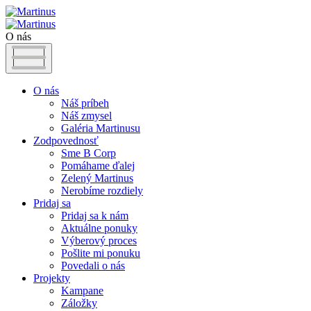
O nás
O nás
Náš príbeh
Náš zmysel
Galéria Martinusu
Zodpovednosť
Sme B Corp
Pomáhame ďalej
Zelený Martinus
Nerobíme rozdiely
Pridaj sa
Pridaj sa k nám
Aktuálne ponuky
Výberový proces
Pošlite mi ponuku
Povedali o nás
Projekty
Kampane
Záložky