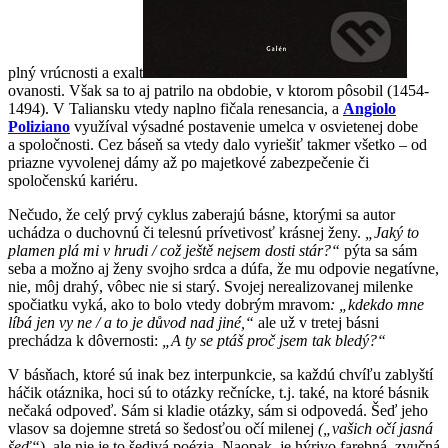
plný vrúcnosti a exalt
ovanosti. Však sa to aj patrilo na obdobie, v ktorom pôsobil (1454-
1494). V Taliansku vtedy naplno fičala renesancia, a
Angiolo
Poliziano
využíval výsadné postavenie umelca v osvietenej dobe
a spoločnosti. Cez báseň sa vtedy dalo vyriešiť takmer všetko – od
priazne vyvolenej dámy až po majetkové zabezpečenie či
spoločenskú kariéru.
Nečudo, že celý prvý cyklus zaberajú básne, ktorými sa autor
uchádza o duchovnú či telesnú prívetivosť krásnej ženy.
„Jaký to
plamen plá mi v hrudi / což ještě nejsem dosti stár?“
pýta sa sám
seba a možno aj ženy svojho srdca a dúfa, že mu odpovie negatívne,
nie, môj drahý, vôbec nie si starý. Svojej nerealizovanej milenke
spočiatku vyká, ako to bolo vtedy dobrým mravom
: „kdekdo mne
líbá jen vy ne / a to je důvod nad jiné,“
ale už v tretej básni
prechádza k dôvernosti:
„A ty se ptáš proč jsem tak bledý?“
V básňach, ktoré sú inak bez interpunkcie, sa každú chvíľu zablyští
háčik otáznika, hoci sú to otázky rečnícke, t.j. také, na ktoré básnik
nečaká odpoveď. Sám si kladie otázky, sám si odpovedá. Šeď jeho
vlasov sa dojemne stretá so šedosťou očí milenej
(„vašich očí jasná
šeď“
), ale nie je to šedivá poézia. Naopak, je hýrivo farebná, zvučná