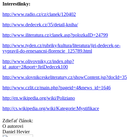
Interestlinky:
http://www.radio.cz/cz/clanek/120402
http://www.dedecek.cz/35/detail-kniha/
http://www.iliteratura.cz/clanek.asp?polozkaID=24799
http://www.tyden.cz/rubriky/kultura/literatura/jiri-dedecek-se-
vypravil-do-renesancni-florencie_125789.html
http://www.olivovniky.cz/index.php?
id_autor=2&port=JiriDedecek100
http://www.slovnikceskeliteratury.cz/showContent.jsp?docId=35
http://www.czlit.cz/main.php?pageid=4&news_id=1646
http://en.wikipedia.org/wiki/Poliziano
http://cs.wikipedia.org/wiki/Kategorie:Mystifikace
Zdieľať článok:
O autorovi
Daniel Hevier