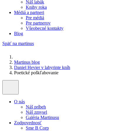
Náš labák
Knihy roka
Médiá a partneri
Pre médiá
Pre partnerov
Všeobecné kontakty
Blog
Späť na martinus
Martinus blog
Daniel Hevier v labyrinte kníh
Poetické poškľabovanie
O nás
Náš príbeh
Náš zmysel
Galéria Martinusu
Zodpovednosť
Sme B Corp