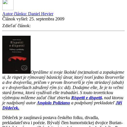
Autor článku:
Daniel Hevier
Článok vyšiel:
25. septembra 2009
Zdieľať článok:
Oprášime si svoje školské (ne)znalosti a zopakujeme
si, že rispet je rýmovaný básnický útvar, ktorý tvorí jedno štvorveršie
a dve dvojveršia, pričom v prvom štvorverší je rým striedavý (abab)
a v dvojveršiach združený rým (cc dd). Dodajme ešte, že je to veľmi
stará forma, ktorú využívali ešte trubadúri. S touto teoretickou
výzbrojou môžeme začať čítať zbierku
Rispetti e dispetti,
nad ktorou
je nadpísaný autor
Angiolo Poliziano
a podpísaný prekladateľ
Jiří
Dědeček.
Dědeček je zaujímavá postava českého folku, divadla,
prekladateľstva i poézie. Bývalý člen humoristickej dvojice Burian-