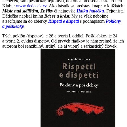
Dědeček, sám pesničkár, fejtonista, dokonca predseda českého Pen
Klubu:
www.dedecek.cz
. Ako básnik sa predstavil napr. v knižkách
Měsíc nad sídlištěm, Znělky
či najnovšie
Haiku haiečku
.
Fejtonista
Dědečka napísal knihu
Bát se a krást.
My sa však nebojme
a začítajme sa do zbierky
Rispetti e dispetti
s podnapisom
Poklony
a pošklebky.
Tých poklôn (rispetov) je 28 a tvoria l. oddiel. Poškľabkov je 24
a tvoria 2. cyklus dispetov. Od prvých riadkov je nám zrejmé, že ich
autorom bol senzibilný, srditý, ale aj vtipný a sarkastický človek,