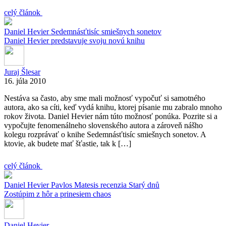
celý článok
Daniel Hevier
Sedemnásťtisíc smiešnych sonetov
Daniel Hevier predstavuje svoju novú knihu
Juraj Šlesar
16. júla 2010
Nestáva sa často, aby sme mali možnosť vypočuť si samotného
autora, ako sa cíti, keď vydá knihu, ktorej písanie mu zabralo mnoho
rokov života. Daniel Hevier nám túto možnosť ponúka. Pozrite si a
vypočujte fenomenálneho slovenského autora a zároveň nášho
kolegu rozprávať o knihe Sedemnásťtisíc smiešnych sonetov. A
ktovie, ak budete mať šťastie, tak k […]
celý článok
Daniel Hevier
Pavlos Matesis
recenzia
Starý dnů
Zostúpim z hôr a prinesiem chaos
Daniel Hevier