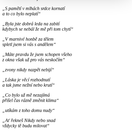
„S pamětí v mlhách srdce kornatí
a to co bylo neplatí“
„Byla jste dobrá leda na zabití
kdybych se nebál že mě při tom chytí“
„V marnivé honbě za tělem
spletl jsem si vás s andělem“
„Máte pravdu že jsem schopen všeho
z okna však už pro vás neskočím“
„zvony nikdy nazpět nebijí“
„Láska je věcí rozhodnutí
a tak jsme nežní nebo krutí“
„Co bylo už mě nezajímá
přišel čas rázně změnit klima“
„utíkám z toho domu nudy“
„Ať řekneš Nikdy nebo snad
vždycky tě budu milovat“