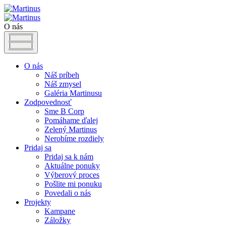
O nás
O nás
Náš príbeh
Náš zmysel
Galéria Martinusu
Zodpovednosť
Sme B Corp
Pomáhame ďalej
Zelený Martinus
Nerobíme rozdiely
Pridaj sa
Pridaj sa k nám
Aktuálne ponuky
Výberový proces
Pošlite mi ponuku
Povedali o nás
Projekty
Kampane
Záložky