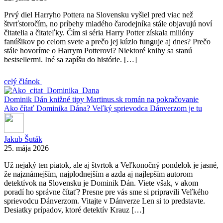
Prvý diel Harryho Pottera na Slovensku vyšiel pred viac než
štvrťstoročím, no príbehy mladého čarodejníka stále objavujú noví
čitatelia a čitateľky. Čím si séria Harry Potter získala milióny
fanúšikov po celom svete a prečo jej kúzlo funguje aj dnes? Prečo
stále hovoríme o Harrym Potterovi? Niektoré knihy sa stanú
bestsellermi. Iné sa zapíšu do histórie. […]
celý článok
Dominik Dán
knižné tipy
Martinus.sk
román na pokračovanie
Ako čítať Dominika Dána? Veľký sprievodca Dánverzom je tu
Jakub Šuták
25. mája 2026
Už nejaký ten piatok, ale aj štvrtok a Veľkonočný pondelok je jasné,
že najznámejším, najplodnejším a azda aj najlepším autorom
detektívok na Slovensku je Dominik Dán. Viete však, v akom
poradí ho správne čítať? Presne pre vás sme si pripravili Veľkého
sprievodcu Dánverzom. Vitajte v Dánverze Len si to predstavte.
Desiatky prípadov, ktoré detektív Krauz […]