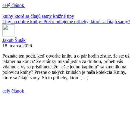
celý článok
knihy ktoré sa čítajú samy
knižné tipy
Tipy na dobré knihy: Prečo milujeme príbehy, ktoré sa čítajú samy?
Jakub Šuták
18. marca 2026
Poznáte ten pocit, keď otvoríte knihu a o pár hodín zistíte, že ste už
takmer na konci? Že stránky miznú jedna za druhou, príbeh vás
vtiahne a vy sa pristihnete, že „ešte jednu kapitolu“ sa zmenilo na
polovicu knihy? Presne o takých knihách je naša kolekcia Knihy,
ktoré sa čítajú samy. Sú to príbehy, ktoré […]
celý článok