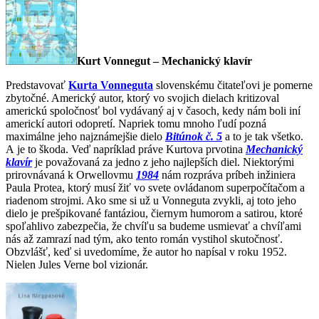
Kurt Vonnegut – Mechanický klavír
Predstavovať
Kurta Vonneguta
slovenskému čitateľovi je pomerne
zbytočné. Americký autor, ktorý vo svojich dielach kritizoval
americkú spoločnosť bol vydávaný aj v časoch, kedy nám boli iní
americkí autori odopretí. Napriek tomu mnoho ľudí pozná
maximálne jeho najznámejšie dielo
Bitúnok č. 5
a to je tak všetko.
A je to škoda. Veď napríklad práve Kurtova prvotina
Mechanický
klavír
je považovaná za jedno z jeho najlepších diel. Niektorými
prirovnávaná k Orwellovmu
1984
nám rozpráva príbeh inžiniera
Paula Protea, ktorý musí žiť vo svete ovládanom superpočítačom a
riadenom strojmi. Ako sme si už u Vonneguta zvykli, aj toto jeho
dielo je prešpikované fantáziou, čiernym humorom a satirou, ktoré
spoľahlivo zabezpečia, že chvíľu sa budeme usmievať a chvíľami
nás až zamrazí nad tým, ako tento román vystihol skutočnosť.
Obzvlášť, keď si uvedomíme, že autor ho napísal v roku 1952.
Nielen Jules Verne bol vizionár.