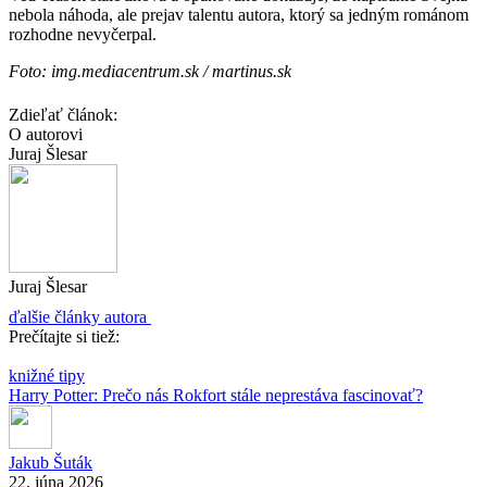
nebola náhoda, ale prejav talentu autora, ktorý sa jedným románom
rozhodne nevyčerpal.
Foto: img.mediacentrum.sk / martinus.sk
Zdieľať článok:
O autorovi
Juraj Šlesar
Juraj Šlesar
ďalšie články autora
Prečítajte si tiež:
knižné tipy
Harry Potter: Prečo nás Rokfort stále neprestáva fascinovať?
Jakub Šuták
22. júna 2026