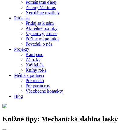
Pomáhame ďalej
Zelený Martinus
Nerobíme rozdiely
Pridaj sa
Pridaj sa k nám
Aktuálne ponuky
Výberový proces
Pošlite mi ponuku
Povedali o nás
Projekty
Kampane
Záložky
Náš labák
Knihy roka
Médiá a partneri
Pre médiá
Pre partnerov
Všeobecné kontakty
Blog
Knižné tipy: Mechanická slabina lásky