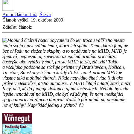
Autor článku:
Juraj Šlesar
Článok vyšiel:
19. októbra 2009
Zdieľať článok:
Všetci obyvatelia čo len trochu väčšieho mesta
majú svoju univerzálnu tému, ktorá ich spája. Tému, ktorá funguje
bez ohľadu na zloženie skupiny a to nadávanie na MHD. MHD je
špinavá, nepresná, aj sovietska okupačná armáda prichádza
častejšie ako vytúžený spoj, proste MHD je zlá, zlá, zlá! Takto
a všelijako podobne sa sťažuje priemerný Bratislavčan, Košičan,
Trenčan, Banskobystričan a každý ďalší –an. A pritom MHD je
vlastne taká mobilná čitáreň. Nikde neuvidíte čítať viac ľudí ako
práve v električke, alebo autobuse. V MHD čítajú mladí, starí, muži,
ženy, deti, kúzlo funguje dokonca aj na zastávkach. Nebolo by teda
lepšie nenadávať na MHD, ale byť vďačným, že nám meškajúci
spoj a dopravná zápcha darovali ďalších pár minút na prečítanie
novej knihy? Napríklad jednej z týchto?
😉