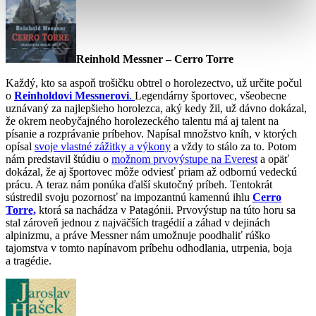
Reinhold Messner – Cerro Torre
Každý, kto sa aspoň trošičku obtrel o horolezectvo, už určite počul
o
Reinholdovi Messnerovi
.
Legendárny športovec, všeobecne
uznávaný za najlepšieho horolezca, aký kedy žil, už dávno dokázal,
že okrem neobyčajného horolezeckého talentu má aj talent na
písanie a rozprávanie príbehov. Napísal množstvo kníh, v ktorých
opísal
svoje vlastné zážitky a výkony
a vždy to stálo za to. Potom
nám predstavil štúdiu o
možnom prvovýstupe na Everest
a opäť
dokázal, že aj športovec môže odviesť priam až odbornú vedeckú
prácu. A teraz nám ponúka ďalší skutočný príbeh. Tentokrát
sústredil svoju pozornosť na impozantnú kamennú ihlu
Cerro
Torre,
ktorá sa nachádza v Patagónii. Prvovýstup na túto horu sa
stal zároveň jednou z najväčších tragédií a záhad v dejinách
alpinizmu, a práve Messner nám umožnuje poodhaliť rúško
tajomstva v tomto napínavom príbehu odhodlania, utrpenia, boja
a tragédie.