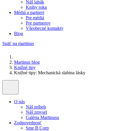
Náš labák
Knihy roka
Médiá a partneri
Pre médiá
Pre partnerov
Všeobecné kontakty
Blog
Späť na martinus
Martinus blog
Knižné tipy
Knižné tipy: Mechanická slabina lásky
O nás
Náš príbeh
Náš zmysel
Galéria Martinusu
Zodpovednosť
Sme B Corp