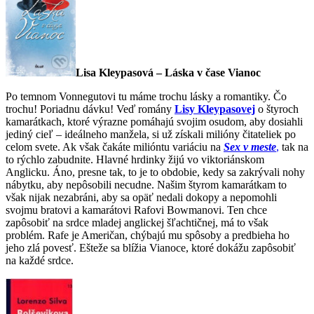
Lisa Kleypasová – Láska v čase Vianoc
Po temnom Vonnegutovi tu máme trochu lásky a romantiky. Čo
trochu! Poriadnu dávku! Veď romány
Lisy Kleypasovej
o štyroch
kamarátkach, ktoré výrazne pomáhajú svojim osudom, aby dosiahli
jediný cieľ – ideálneho manžela, si už získali milióny čitateliek po
celom svete. Ak však čakáte milióntu variáciu na
Sex v meste
,
tak na
to rýchlo zabudnite. Hlavné hrdinky žijú vo viktoriánskom
Anglicku. Áno, presne tak, to je to obdobie, kedy sa zakrývali nohy
nábytku, aby nepôsobili necudne. Našim štyrom kamarátkam to
však nijak nezabráni, aby sa opäť nedali dokopy a nepomohli
svojmu bratovi a kamarátovi Rafovi Bowmanovi. Ten chce
zapôsobiť na srdce mladej anglickej šľachtičnej, má to však
problém. Rafe je Američan, chýbajú mu spôsoby a predbieha ho
jeho zlá povesť. Ešteže sa blížia Vianoce, ktoré dokážu zapôsobiť
na každé srdce.