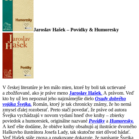
Jaroslav Hašek – Povídky & Humoresky
V českej literatúre je len málo mien, ktoré by boli tak uctievané
a zbožňované, ako je práve meno
Jaroslav Hašek
.
A právom. Veď
kto by už len nepoznal jeho najznámejšie dielo
Osudy dobrého
vojáka Švejka.
Román, ktorý je tak chronicky známy, že ho nemá
zmysel ďalej rozoberať. Preto stačí povedať, že práve od autora
Švejka vychádzajú v novom vydaní hneď dve knihy – zbierky
poviedok a humoresiek, originálne nazvané
Povídky
a
Humoresky.
A keď ešte dodáme, že obidve knihy obsahujú aj ilustrácie dvorného
Haškovho ilustrátora Josefa Lady, tak skutočne niet dôvod hádať.
Veď Hašek stále znova a opakovane dokazuje, že napísanie Švejka