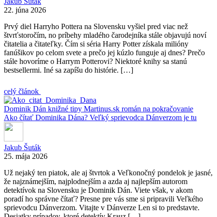
Jakub Šuták
22. júna 2026
Prvý diel Harryho Pottera na Slovensku vyšiel pred viac než
štvrťstoročím, no príbehy mladého čarodejníka stále objavujú noví
čitatelia a čitateľky. Čím si séria Harry Potter získala milióny
fanúšikov po celom svete a prečo jej kúzlo funguje aj dnes? Prečo
stále hovoríme o Harrym Potterovi? Niektoré knihy sa stanú
bestsellermi. Iné sa zapíšu do histórie. […]
celý článok
Dominik Dán
knižné tipy
Martinus.sk
román na pokračovanie
Ako čítať Dominika Dána? Veľký sprievodca Dánverzom je tu
Jakub Šuták
25. mája 2026
Už nejaký ten piatok, ale aj štvrtok a Veľkonočný pondelok je jasné,
že najznámejším, najplodnejším a azda aj najlepším autorom
detektívok na Slovensku je Dominik Dán. Viete však, v akom
poradí ho správne čítať? Presne pre vás sme si pripravili Veľkého
sprievodcu Dánverzom. Vitajte v Dánverze Len si to predstavte.
Desiatky prípadov, ktoré detektív Krauz […]