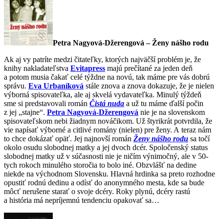
Petra Nagyová-Džerengová – Ženy nášho rodu
Ak aj vy patríte medzi čitateľky, ktorých najväčší problém je, že
knihy nakladateľstva
Evitapress
majú prečítané za jeden deň
a potom musia čakať celé týždne na novú, tak máme pre vás dobrú
správu.
Eva Urbaníková
stále znova a znova dokazuje, že je nielen
výborná spisovateľka, ale aj skvelá vydavateľka. Minulý týždeň
sme si predstavovali román
Čistá nuda
a už tu máme ďalší počin
z jej „stajne“.
Petra Nagyová-Džerengová
nie je na slovenskom
spisovateľskom nebi žiadnym nováčikom. Už štyrikrát potvrdila, že
vie napísať výborné a citlivé romány (nielen) pre ženy. A teraz nám
to chce dokázať opäť. Jej najnovší román
Ženy nášho rodu
sa točí
okolo osudu slobodnej matky a jej dvoch dcér. Spoločenský status
slobodnej matky už v súčasnosti nie je ničím výnimočný, ale v 50-
tych rokoch minulého storočia to bolo iné. Obzvlášť na dedine
niekde na východnom Slovensku. Hlavná hrdinka sa preto rozhodne
opustiť rodnú dedinu a odísť do anonymného mesta, kde sa bude
môcť nerušene starať o svoje dcéry. Roky plynú, dcéry rastú
a história má nepríjemnú tendenciu opakovať sa…