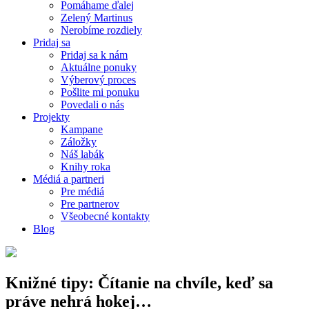
Pomáhame ďalej
Zelený Martinus
Nerobíme rozdiely
Pridaj sa
Pridaj sa k nám
Aktuálne ponuky
Výberový proces
Pošlite mi ponuku
Povedali o nás
Projekty
Kampane
Záložky
Náš labák
Knihy roka
Médiá a partneri
Pre médiá
Pre partnerov
Všeobecné kontakty
Blog
Knižné tipy: Čítanie na chvíle, keď sa
práve nehrá hokej…