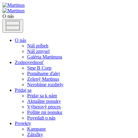
O nás
O nás
Náš príbeh
Náš zmysel
Galéria Martinusu
Zodpovednosť
Sme B Corp
Pomáhame ďalej
Zelený Martinus
Nerobíme rozdiely
Pridaj sa
Pridaj sa k nám
Aktuálne ponuky
Výberový proces
Pošlite mi ponuku
Povedali o nás
Projekty
Kampane
Záložky