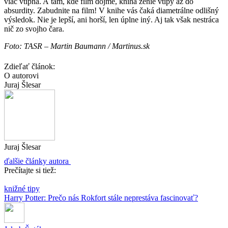
viac vtipná. A tam, kde film dojme, kniha ženie vtipy až do
absurdity. Zabudnite na film! V knihe vás čaká diametrálne odlišný
výsledok. Nie je lepší, ani horší, len úplne iný. Aj tak však nestráca
nič zo svojho čara.
Foto: TASR – Martin Baumann / Martinus.sk
Zdieľať článok:
O autorovi
Juraj Šlesar
Juraj Šlesar
ďalšie články autora
Prečítajte si tiež:
knižné tipy
Harry Potter: Prečo nás Rokfort stále neprestáva fascinovať?