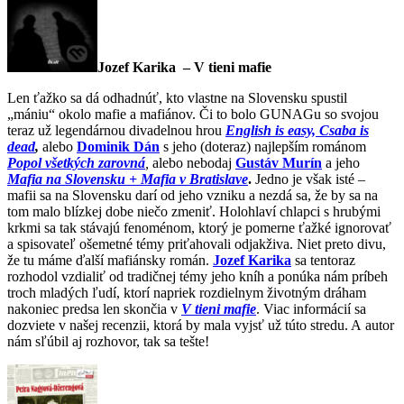
Jozef Karika – V tieni mafie
Len ťažko sa dá odhadnúť, kto vlastne na Slovensku spustil
„mániu“ okolo mafie a mafiánov. Či to bolo GUNAGu so svojou
teraz už legendárnou divadelnou hrou
English is easy, Csaba is
dead
,
alebo
Dominik Dán
s jeho (doteraz) najlepším románom
Popol všetkých zarovná
,
alebo nebodaj
Gustáv Murín
a jeho
Mafia na Slovensku + Mafia v Bratislave
.
Jedno je však isté –
mafii sa na Slovensku darí od jeho vzniku a nezdá sa, že by sa na
tom malo blízkej dobe niečo zmeniť. Holohlaví chlapci s hrubými
krkmi sa tak stávajú fenoménom, ktorý je pomerne ťažké ignorovať
a spisovateľ ošemetné témy priťahovali odjakživa. Niet preto divu,
že tu máme ďalší mafiánsky román.
Jozef Karika
sa tentoraz
rozhodol vzdialiť od tradičnej témy jeho kníh a ponúka nám príbeh
troch mladých ľudí, ktorí napriek rozdielnym životným dráham
nakoniec predsa len skončia v
V tieni mafie
. Viac informácií sa
dozviete v našej recenzii, ktorá by mala vyjsť už túto stredu. A autor
nám sľúbil aj rozhovor, tak sa tešte!