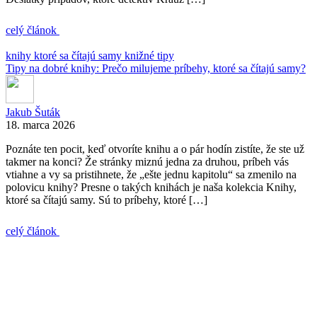
celý článok
knihy ktoré sa čítajú samy
knižné tipy
Tipy na dobré knihy: Prečo milujeme príbehy, ktoré sa čítajú samy?
Jakub Šuták
18. marca 2026
Poznáte ten pocit, keď otvoríte knihu a o pár hodín zistíte, že ste už
takmer na konci? Že stránky miznú jedna za druhou, príbeh vás
vtiahne a vy sa pristihnete, že „ešte jednu kapitolu“ sa zmenilo na
polovicu knihy? Presne o takých knihách je naša kolekcia Knihy,
ktoré sa čítajú samy. Sú to príbehy, ktoré […]
celý článok