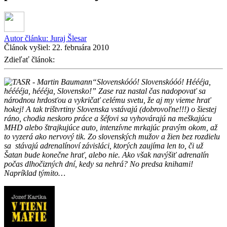
Autor článku:
Juraj Šlesar
Článok vyšiel:
22. februára 2010
Zdieľať článok:
“Slovenskóóó! Slovenskóóó! Héééja,
hééééja, héééja, Slovensko!” Zase raz nastal čas nadopovať sa
národnou hrdosťou a vykričať celému svetu, že aj my vieme hrať
hokej! A tak trištvrtiny Slovenska vstávajú (dobrovoľne!!!) o šiestej
ráno, chodia neskoro práce a šéfovi sa vyhovárajú na meškajúcu
MHD alebo štrajkujúce auto, intenzívne mrkajúc pravým okom, až
to vyzerá ako nervový tik. Zo slovenských mužov a žien bez rozdielu
sa stávajú adrenalínoví závisláci, ktorých zaujíma len to, či už
Šatan bude konečne hrať, alebo nie. Ako však navýšiť adrenalín
počas dlhočizných dní, kedy sa nehrá? No predsa knihami!
Napríklad týmito…