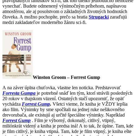
právoplatných fanúšikov sci-fi, tak toto dielko jednoducho nemôžete
vynechať. Budete odmenený výnimočným príbehom, napínavou
atmosférou, ale aj posolstvom o základných životných hodnotách
človeka. A možno pochopíte, prečo sa bratia
Strugackí
zaraďujú
medzi zakladateľov moderného žánru sci-fi.
Winston Groom – Forrest Gump
A na záver úplna chuťovka, vlastne len noticka. Predstavovať
Forresta Gumpa
je potrebné snáď len tým, ktorí strávili posledných
20 rokov v thajskom väzení. Ostatných stačí upozorniť, že opäť
vychádza
Forrest Gump
.
Všetci vieme, že kniha je VŽDY lepšia
ako film. Výnimky by sme spočítali na jednej ruke nešikovného
drevorubača, ale existujú aj určité špeciálne výnimky. Napríklad
Forrest Gump
. Film je výborný, dokonalý, citlivý, vtipný,
miliónkrát videný a kniha je predsa iná! A to tak, že úplne. Tam, kde
je film citlivý, je kniha vtipná. Tam, kde je film vtipný, je kniha ešte