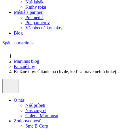
Náš labák
Knihy roka
Médiá a partneri
Pre médiá
Pre partnerov
Všeobecné kontakty
Blog
Späť na martinus
Martinus blog
Knižné tipy
Knižné tipy: Čítanie na chvíle, keď sa práve nehrá hokej…
O nás
Náš príbeh
Náš zmysel
Galéria Martinusu
Zodpovednosť
Sme B Corp