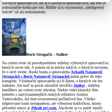
slávnych spisovateľov, ale aj o slávnych spisovateľoch, tak toto je
jednoznačne kniha pre vás. Bližšie sa k oxymoronu „inteligentný
bulvár“ už asi nedostaneme.
Boris Strugačtí – Stalker
Na celom svete sú pravdepodobne milióny výborných spisovateľov,
ktorých nevie nik. A potom sú tu tisícky takých, o ktorých nevieme,
že o nich vieme. Ruskí bratia a spisovatelia
Arkadij Natanovič
Strugackij
a
Boris Natanovič Strugackij
patria práve do tejto
kategórie. Výnimoční spisovatelia sci-fi žánru, o ktorých vie len
málokto. Ale keď sa povie zázračné slovíčko
Stalker
, milióny
fanúšikov po celom svete zbystria. Niekto videl klasický film
jedného z najvýznamnejších ruských režisérov Andrea
Tarkovského, iný hral rovnomennú počítačovú hru. Všetko
inšpirované touto nenápadnou, ale výbornou knižočkou, ktorej
pôvodný názov je
Piknik pri ceste.
Akchcete aj vy patriť medzi