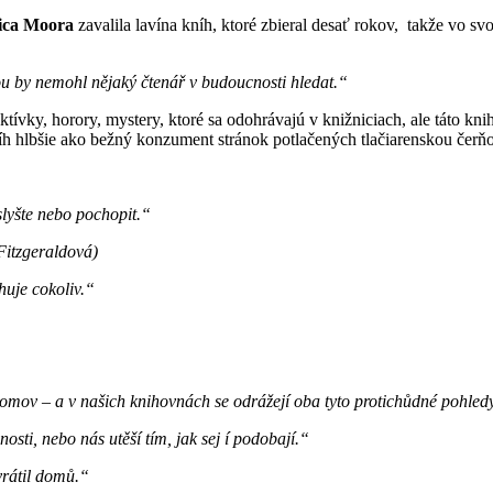
ica Moora
zavalila lavína kníh, ktoré zbieral desať rokov, takže vo 
ou by nemohl nějaký čtenář v budoucnosti hledat.“
ktívky, horory, mystery, ktoré sa odohrávajú v knižniciach, ale táto kni
kníh hlbšie ako bežný konzument stránok potlačených tlačiarenskou čerň
lyšte nebo pochopit.“
Fitzgeraldová)
huje cokoliv.“
omov – a v našich knihovnách se odrážejí oba tyto protichůdné pohled
osti, nebo nás utěší tím, jak sej í podobají.“
vrátil domů.“