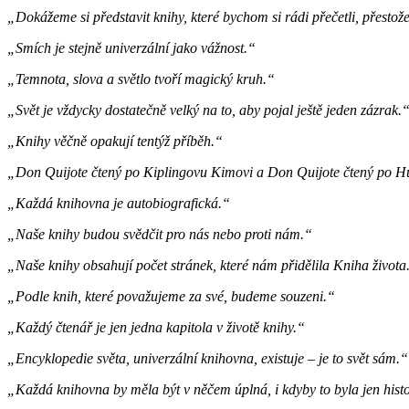
„Dokážeme si představit knihy, které bychom si rádi přečetli, přest
„Smích je stejně univerzální jako vážnost.“
„Temnota, slova a světlo tvoří magický kruh.“
„Svět je vždycky dostatečně velký na to, aby pojal ještě jeden zázrak.
„Knihy věčně opakují tentýž příběh.“
„Don Quijote čtený po Kiplingovu Kimovi a Don Quijote čtený po Hu
„Každá knihovna je autobiografická.“
„Naše knihy budou svědčit pro nás nebo proti nám.“
„Naše knihy obsahují počet stránek, které nám přidělila Kniha života
„Podle knih, které považujeme za své, budeme souzeni.“
„Každý čtenář je jen jedna kapitola v životě knihy.“
„Encyklopedie světa, univerzální knihovna, existuje – je to svět sám.“
„Každá knihovna by měla být v něčem úplná, i kdyby to byla jen hist