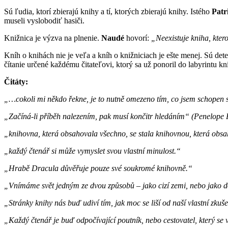
Sú ľudia, ktorí zbierajú knihy a tí, ktorých zbierajú knihy. Istého
Patr
museli vyslobodiť hasiči.
Knižnica je výzva na plnenie.
Naudé
hovorí:
„Neexistuje kniha, kter
Kníh o knihách nie je veľa a kníh o knižniciach je ešte menej. Sú dete
čítanie určené každému čitateľovi, ktorý sa už ponoril do labyrintu 
Čitáty:
„…cokoli mi někdo řekne, je to nutně omezeno tím, co jsem schopen s
„Začíná-li příběh nalezením, pak musí končitr hledáním“ (Penelope 
„knihovna, která obsahovala všechno, se stala knihovnou, která obsa
„každý čtenář si může vymyslet svou vlastní minulost.“
„Hrabě Dracula důvěřuje pouze své soukromé knihovně.“
„Vnímáme svět jedným ze dvou způsobů – jako cizí zemi, nebo jako d
„Stránky knihy nás buď udiví tím, jak moc se liší od naší vlastní zkušen
„Každý čtenář je buď odpočívající poutník, nebo cestovatel, který se 