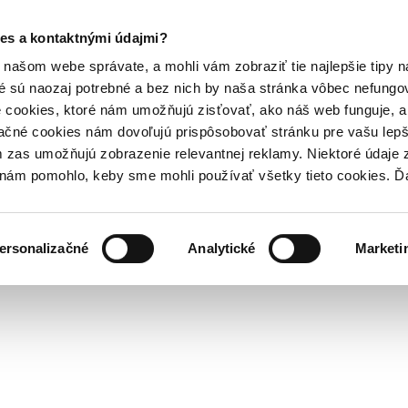
es a kontaktnými údajmi?
našom webe správate, a mohli vám zobraziť tie najlepšie tipy n
é sú naozaj potrebné a bez nich by naša stránka vôbec nefung
 cookies, ktoré nám umožňujú zisťovať, ako náš web funguje, a 
ačné cookies nám dovoľujú prispôsobovať stránku pre vašu lepši
zas umožňujú zobrazenie relevantnej reklamy. Niektoré údaje z
y nám pomohlo, keby sme mohli používať všetky tieto cookies. 
ersonalizačné
Analytické
Marketi