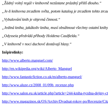
„Žádný volný regál v knihovně nezůstane prázdný přiliš dlouho.“
„Je-li knihovna zrcadlem světa, potom katalog je zrcadlem tohto zrca
„Vybalování knih je objevná činnost.“
„Jediná kniha, jakákoliv kniha, musí obsáhnout všechny ostatní knihy
„Odysseia předvídá příhody Holdena Caulfielda.“
„V knihovně v noci duchové dostávají hlasy.“
Inšpirolinky:
http://www.alberto.manguel.com/
http://en.wikipedia.org/wiki/Alberto_Manguel
http://www.fantasticfiction.co.uk/m/alberto-manguel/
http://www.aluze.cz/2008_01/09h_recenze.php
http://www.salon.eu.sk/article.php?article=244-kniha-tyzdna-dejiny-c
http://www.magazinos.sk/OS/Archiv/Dvadsat-rokov-po/Recenzie/Cita