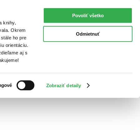
Povoliť všetko
a knihy,
ovala. Okrem
Odmietnuť
stále ho pre
u orientáciu.
dieľame aj s
Ďakujeme!
ngové
Zobraziť detaily