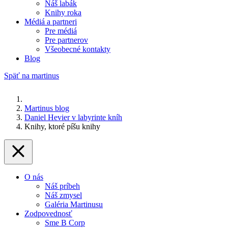
Náš labák
Knihy roka
Médiá a partneri
Pre médiá
Pre partnerov
Všeobecné kontakty
Blog
Späť na martinus
Martinus blog
Daniel Hevier v labyrinte kníh
Knihy, ktoré píšu knihy
O nás
Náš príbeh
Náš zmysel
Galéria Martinusu
Zodpovednosť
Sme B Corp