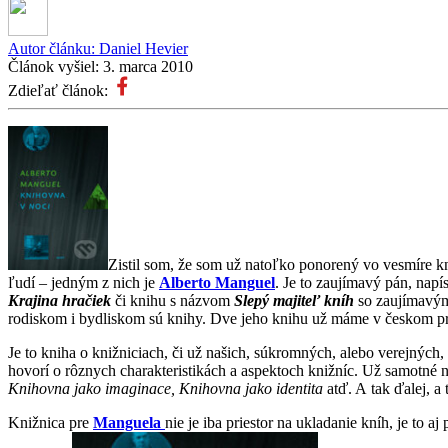
Autor článku:
Daniel Hevier
Článok vyšiel:
3. marca 2010
Zdieľať článok:
Zistil som, že som už natoľko ponorený vo vesmíre k
ľudí – jedným z nich je
Alberto Manguel
. Je to zaujímavý pán, napí
Krajina hračiek
či knihu s názvom
Slepý majiteľ kníh
so zaujímavý
rodiskom i bydliskom sú knihy. Dve jeho knihu už máme v českom p
Je to kniha o knižniciach, či už našich, súkromných, alebo verejných
hovorí o rôznych charakteristikách a aspektoch knižníc. Už samotné 
Knihovna jako imaginace, Knihovna jako identita
atď. A tak ďalej, a t
Knižnica pre
Manguela
nie je iba priestor na ukladanie kníh, je to a