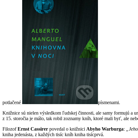
potlačené
písmenami.
Knižnice sú nielen výsledkom ľudskej činnosti, ale samy formujú a urč
z 15. storočia je málo, tak robil zoznamy kníh, ktoré mali byť, ale ne
Filozof
Ernst Cassirer
povedal o knižnici
Abyho Warburga
:
„Jeho 
kniha jedenásta, z každých tisíc kníh kniha tisícprvá.