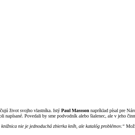
ujú život svojho vlastníka. Istý
Paul Massson
napríklad písal pre Nár
boli napísané. Povedali by sme podvodník alebo šialenec, ale v jeho činn
knižnica nie je jednoduchá zbierka kníh, ale katalóg problémov.“
Možno