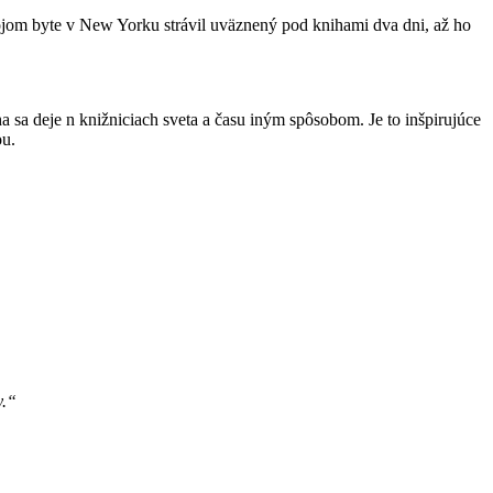
svojom byte v New Yorku strávil uväznený pod knihami dva dni, až ho
ha sa deje n knižniciach sveta a času iným spôsobom. Je to inšpirujúce
ou.
y.“