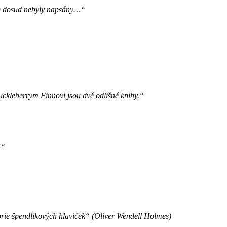
ože dosud nebyly napsány…“
“
ckleberrym Finnovi jsou dvě odlišné knihy.“
.“
orie špendlíkových hlaviček“ (Oliver Wendell Holmes)