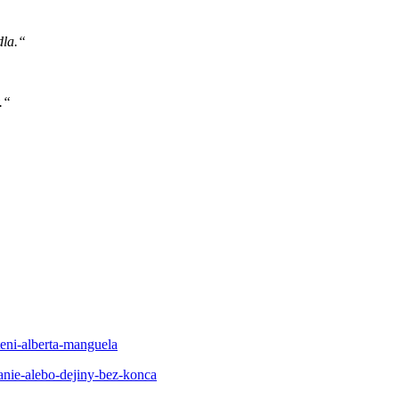
dla.“
.“
teni-alberta-manguela
nie-alebo-dejiny-bez-konca