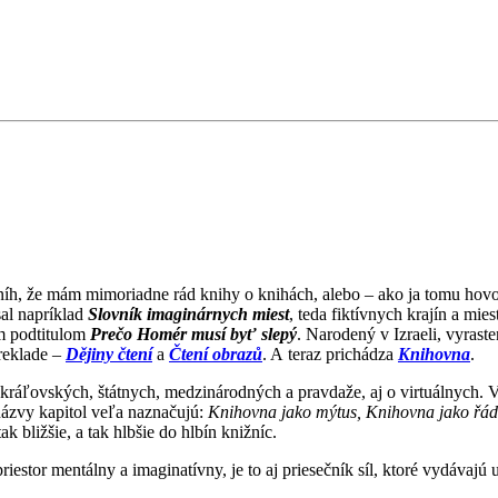
níh, že mám mimoriadne rád knihy o knihách, alebo – ako ja tomu hov
sal napríklad
Slovník imaginárnych miest
, teda fiktívnych krajín a mie
m podtitulom
Prečo Homér musí byť slepý
. Narodený v Izraeli, vyras
reklade –
Dějiny čtení
a
Čtení obrazů
. A teraz prichádza
Knihovna
.
, kráľovských, štátnych, medzinárodných a pravdaže, aj o virtuálnych. 
názvy kapitol veľa naznačujú:
Knihovna jako mýtus, Knihovna jako řád
ak bližšie, a tak hlbšie do hlbín knižníc.
j priestor mentálny a imaginatívny, je to aj priesečník síl, ktoré vydávajú