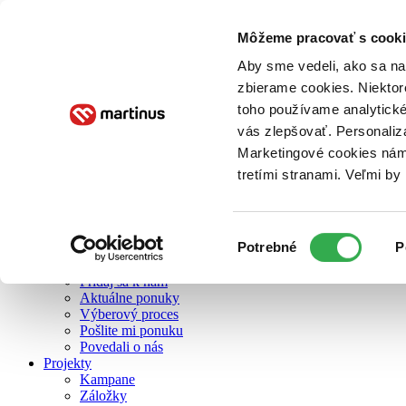
Môžeme pracovať s cooki
O nás
Aby sme vedeli, ako sa na 
zbierame cookies. Niektor
toho používame analytické
O nás
vás zlepšovať. Personaliz
Náš príbeh
Náš zmysel
Marketingové cookies nám 
Galéria Martinusu
tretími stranami. Veľmi b
Zodpovednosť
Sme B Corp
Pomáhame ďalej
Zelený Martinus
Výber
Potrebné
P
Nerobíme rozdiely
súhlasu
Pridaj sa
Pridaj sa k nám
Aktuálne ponuky
Výberový proces
Pošlite mi ponuku
Povedali o nás
Projekty
Kampane
Záložky