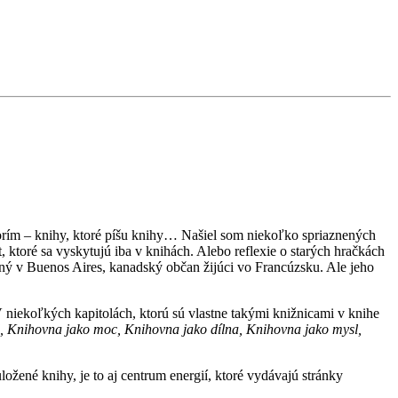
orím – knihy, ktoré píšu knihy… Našiel som niekoľko spriaznených
st, ktoré sa vyskytujú iba v knihách. Alebo reflexie o starých hračkách
tený v Buenos Aires, kanadský občan žijúci vo Francúzsku. Ale jeho
V niekoľkých kapitolách, ktorú sú vlastne takými knižnicami v knihe
, Knihovna jako moc, Knihovna jako dílna, Knihovna jako mysl,
 uložené knihy, je to aj centrum energií, ktoré vydávajú stránky