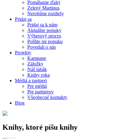
Pomáhame ďalej
Zelený Martinus
Nerobíme rozdiely
Pridaj sa
Pridaj sa k nám
Aktuálne ponuky
Výberový proces
Pošlite mi ponuku
Povedali o nás
Projekty
Kampane
Záložky
Náš labák
Knihy roka
Médiá a partneri
Pre médiá
Pre partnerov
Všeobecné kontakty
Blog
Knihy, ktoré píšu knihy