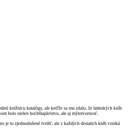
odnú knižnicu katalógy, ale keďže sa mu zdalo, že latinských kníh
osti bolo nielen hochštaplerstvo, ale aj mýtotvornosť.
 je to zjednodušené tvrdiť, ale z každých desiatich kníh vzniká