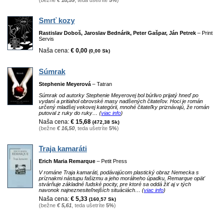
Smrť kozy
Rastislav Doboš, Jaroslav Bednárik, Peter Gašpar, Ján Petrek
– Print
Servis
Naša cena:
€ 0,00
(0,00 Sk)
Súmrak
Stephenie Meyerová
– Tatran
Súmrak od autorky Stephenie Meyerovej bol búrlivo prijatý hneď po
vydaní a pritiahol obrovské masy nadšených čitateľov. Hoci je román
určený mladšej vekovej kategórii, mnohé čitateľky priznávajú, že román
putoval z ruky do ruky… (
viac info
)
Naša cena:
€ 15,68
(472,38 Sk)
(bežne
€ 16,50
, teda ušetríte
5%
)
Traja kamaráti
Erich Maria Remarque
– Petit Press
V románe Traja kamaráti, podávajúcom plastický obraz Nemecka s
príznakmi nástupu fašizmu a jeho morálneho úpadku, Remarque opäť
stvárňuje základné ľudské pocity, pre ktoré sa oddá žiť aj v tých
navonok najneznesiteľnejších situáciách… (
viac info
)
Naša cena:
€ 5,33
(160,57 Sk)
(bežne
€ 5,61
, teda ušetríte
5%
)