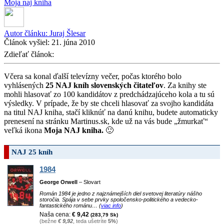
Moja naj kniha
Autor článku:
Juraj Šlesar
Článok vyšiel:
21. júna 2010
Zdieľať článok:
Včera sa konal ďalší televízny večer, počas ktorého bolo
vyhlásených
25 NAJ kníh slovenských čitateľov
. Za knihy ste
mohli hlasovať zo 100 kandidátov z predchádzajúceho kola a tu sú
výsledky. V prípade, že by ste chceli hlasovať za svojho kandidáta
na titul NAJ kniha, stačí kliknúť na danú knihu, budete automaticky
prenesení na stránku Martinus.sk, kde už na vás bude „žmurkať“
veľká ikona
Moja NAJ kniha.
🙂
NAJ 25 kníh
1984
George Orwell
– Slovart
Román 1984 je jedno z najznámejších diel svetovej literatúry nášho
storočia. Spája v sebe prvky spoločensko-politického a vedecko-
fantastického románu… (
viac info
)
Naša cena:
€ 9,42
(283,79 Sk)
(bežne
€ 9,92
, teda ušetríte
5%
)