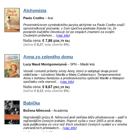
Alchymista
Paulo Coelho
– Ikar
Prostredníctvom symbolického jazyka alchýmie sa Paulo Coelho snaží
sprostredkovať poznanie, v čom spočíva podstata šťastia i to, že
poslaním každého človeka je ísť po stopách znamení za svojím
Osobným príbehom… (
viac info
)
Naša cena:
€ 7,86
(236,79 Sk)
(bežne
€ 8,27
, teda ušetríte
5%
)
Anna zo zeleného domu
Lucy Maud Montgomeryová
– SPN – Mladé letá
Veselé i smutné príbehy siroty Anny, ktorú si adoptujú dvaja prostí
vidiečania – súrodenci Marilla a Matej Cuthbertovci. Temperamentná
Anna s bohatou fantáziou a predstavivosťou spôsobí Marille a Matejovi
spočiatku veľa starostí… (
viac info
)
Naša cena:
€ 8,67
(261,19 Sk)
(bežne
€ 9,13
, teda ušetríte
5%
)
Babička
Božena Němcová
– Academia
Nejznámější prózu B. Němcové jistě netřeba blíže představovat – patří k
nejčtenějším českým knihám. Poprvé vyšla v roce 1855 a od té doby
byla publikována ve více než třech stovkách českých vydání a v mnoha
zahraničních překladech… (
viac info
)