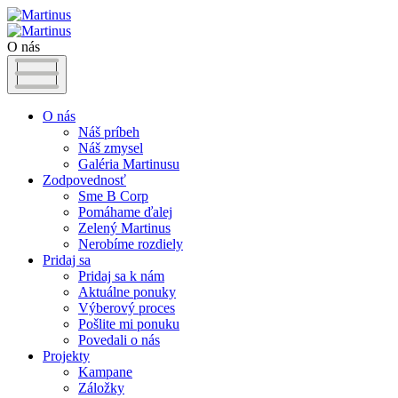
O nás
O nás
Náš príbeh
Náš zmysel
Galéria Martinusu
Zodpovednosť
Sme B Corp
Pomáhame ďalej
Zelený Martinus
Nerobíme rozdiely
Pridaj sa
Pridaj sa k nám
Aktuálne ponuky
Výberový proces
Pošlite mi ponuku
Povedali o nás
Projekty
Kampane
Záložky