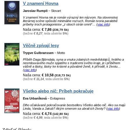
V znamení Hovna
Jaroslav Rumpli
– Slovart
V znamení Hovna nie je román výrazný len názvom. Na slovenskej
literárnej scéne spôsobí minimálne rozruch. Román tvoria paralelné
príbehy troch protagonistov „z oboch strán smrti“… (
viac info
)
Naša cena:
€ 7,86
(236,79 Sk)
(bežne
€ 8,27
, teda ušetríte
5%
)
Věčně zpívají lesy
Trygve Gulbranssen
– Motto
Příběh Daga Björndala, syna a vnuka zdatných medvědobijců, hrdého a
nesmlouvavého muže spjatého s tradicemi svého kraje, je i příběhem
vášně a lásky, lásky ke krásné a půvabné ženě, k přírodě, k životu…
(
viac info
)
Naša cena:
€ 10,58
(318,73 Sk)
(bežne
€ 11,14
, teda ušetríte
5%
)
Všetko alebo nič: Príbeh pokračuje
Eva Urbaníková
– Evitapress
Dlho očakávané pokračovanie bestselleru Všetko alebo nič. Ako sa majú
Linda, Vanda a Jakub? Akým smerom sa ubrali ich životy? (
viac info
)
Naša cena:
€ 4,74
(142,80 Sk)
(bežne
€ 4,99
, teda ušetríte
5%
)
Zdieľať článok: