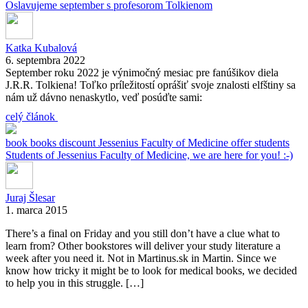
Oslavujeme september s profesorom Tolkienom
Katka Kubalová
6. septembra 2022
September roku 2022 je výnimočný mesiac pre fanúšikov diela
J.R.R. Tolkiena! Toľko príležitostí oprášiť svoje znalosti elfštiny sa
nám už dávno nenaskytlo, veď posúďte sami:
celý článok
book
books
discount
Jessenius Faculty of Medicine
offer
students
Students of Jessenius Faculty of Medicine, we are here for you! :-)
Juraj Šlesar
1. marca 2015
There’s a final on Friday and you still don’t have a clue what to
learn from? Other bookstores will deliver your study literature a
week after you need it. Not in Martinus.sk in Martin. Since we
know how tricky it might be to look for medical books, we decided
to help you in this struggle. […]