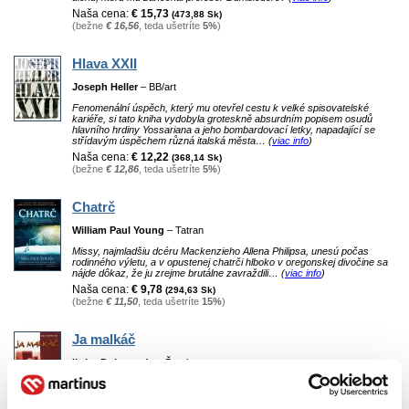
Naša cena:
€ 15,73
(473,88 Sk)
(bežne
€ 16,56
, teda ušetríte
5%
)
Hlava XXII
Joseph Heller
– BB/art
Fenomenální úspěch, který mu otevřel cestu k velké spisovatelské
kariéře, si tato kniha vydobyla groteskně absurdním popisem osudů
hlavního hrdiny Yossariana a jeho bombardovací letky, napadající se
střídavým úspěchem různá italská města… (
viac info
)
Naša cena:
€ 12,22
(368,14 Sk)
(bežne
€ 12,86
, teda ušetríte
5%
)
Chatrč
William Paul Young
– Tatran
Missy, najmladšiu dcéru Mackenzieho Allena Philipsa, unesú počas
rodinného výletu, a v opustenej chatrči hlboko v oregonskej divočine sa
nájde dôkaz, že ju zrejme brutálne zavraždili… (
viac info
)
Naša cena:
€ 9,78
(294,63 Sk)
(bežne
€ 11,50
, teda ušetríte
15%
)
Ja malkáč
Ľubo Dobrovoda
– Ďatel
Autor čestne vyhlasuje, že táto kniha nevyšla na politickú, ale ani
spoločenskú objednávku. Za autorom nestojí žiadna lóža, hoci, niekoľko
jeho známych už deložovali. To je pravda… (
viac info
)