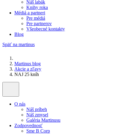
Náš labák
Knihy roka
Médiá a partneri
Pre médiá
Pre partnerov
Všeobecné kontakty
Blog
Späť na martinus
Martinus blog
Akcie a zľavy
NAJ 25 kníh
O nás
Náš príbeh
Náš zmysel
Galéria Martinusu
Zodpovednosť
Sme B Corp