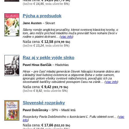
(427,79 Sk)
(bežne
€ 14,95
, teda ušetríte
5%
)
Pýcha a predsudok
Jane Austen
– Slovart
Slávny román anglickej prozaičky, klenot svetovej klasickej tvorby, o
tom, ako môže príchod mladého muža prevrátiť hore nohami život v
rodine s piatimi dcérami… (
viac info
)
Naša cena:
€ 12,58
(378,99 Sk)
(bežne
€ 13,24
, teda ušetríte
5%
)
Raz aj v pekle vyjde slnko
Pavel Hirax Baričák
– Hladohlas
Hirax – pre časť mladej generácie človek hlásajúci konanie dobra ako
základný bod ľudskej existencie a objavenie Boha v sebe samom,
ignorujúc pritom všetky svetové náboženstvá, považujúc ich za
skostnatelé barličky odsúdené postupom času na zánik… (
viac info
)
Naša cena:
€ 9,42
(283,79 Sk)
(bežne
€ 9,92
, teda ušetríte
5%
)
Slovenské rozprávky
Pavol Dobšinsky
– SPN – Mladé letá
Rozprávky Pavla Dobšinského s ilustráciami Ľ. Fullu obleteli svet… (
viac
info
)
Naša cena:
€ 17,66
(532,03 Sk)
(bežne
€ 18,59
, teda ušetríte
5%
)