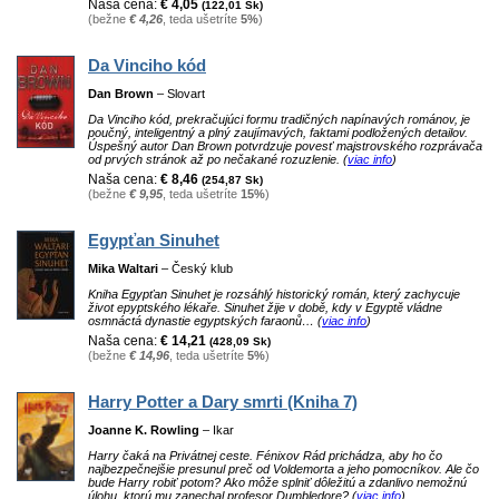
Naša cena:
€ 4,05
(122,01 Sk)
(bežne
€ 4,26
, teda ušetríte
5%
)
Da Vinciho kód
Dan Brown
– Slovart
Da Vinciho kód, prekračujúci formu tradičných napínavých románov, je
poučný, inteligentný a plný zaujímavých, faktami podložených detailov.
Úspešný autor Dan Brown potvrdzuje povesť majstrovského rozprávača
od prvých stránok až po nečakané rozuzlenie. (
viac info
)
Naša cena:
€ 8,46
(254,87 Sk)
(bežne
€ 9,95
, teda ušetríte
15%
)
Egypťan Sinuhet
Mika Waltari
– Český klub
Kniha Egypťan Sinuhet je rozsáhlý historický román, který zachycuje
život epyptského lékaře. Sinuhet žije v době, kdy v Egyptě vládne
osmnáctá dynastie egyptských faraonů… (
viac info
)
Naša cena:
€ 14,21
(428,09 Sk)
(bežne
€ 14,96
, teda ušetríte
5%
)
Harry Potter a Dary smrti (Kniha 7)
Joanne K. Rowling
– Ikar
Harry čaká na Privátnej ceste. Fénixov Rád prichádza, aby ho čo
najbezpečnejšie presunul preč od Voldemorta a jeho pomocníkov. Ale čo
bude Harry robiť potom? Ako môže splniť dôležitú a zdanlivo nemožnú
úlohu, ktorú mu zanechal profesor Dumbledore? (
viac info
)