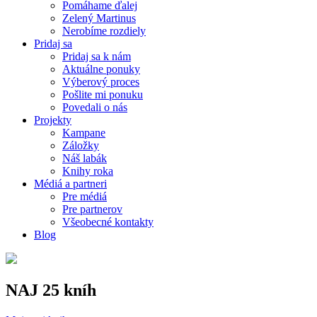
Pomáhame ďalej
Zelený Martinus
Nerobíme rozdiely
Pridaj sa
Pridaj sa k nám
Aktuálne ponuky
Výberový proces
Pošlite mi ponuku
Povedali o nás
Projekty
Kampane
Záložky
Náš labák
Knihy roka
Médiá a partneri
Pre médiá
Pre partnerov
Všeobecné kontakty
Blog
NAJ 25 kníh