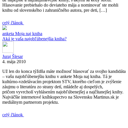
Hlasovanie prebiehalo do deviateho mája a nominovať ste mohli
knihu od slovenského i zahraničného autora, pre deti, […]
celý článok
anketa
Moja naj kniha
Aká je vaša najobľúbenejšia kniha?
Juraj Šlesar
4. mája 2010
Už len do konca týždňa máte možnosť hlasovať za svojho kandidáta
– vašu najobľúbenejšiu knihu v ankete Moja naj kniha. Tá je
kultúrno-vzdelávacím projektom STV, ktorého cieľom je zvýšenie
záujmu o literatúru zo strany detí, mládeže aj dospelých,
pričom vyvrcholí vyhlásením najobľúbenejšej a najčítanejšej knihy.
Najväčšie internetové kníhkupectvo na Slovensku Martinus.sk je
mediálnym partnerom projektu.
celý článok