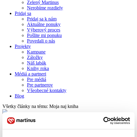
Zelený Martinus
Nerobíme rozdiely
Pridaj sa
Pridaj sa k nám
Aktuálne ponuky
Výberový proces
Pošlite mi ponuku
Povedali o nás
Projekty
Kampane
Záložky
Náš labák
Knihy roka
Médiá a partneri
Pre médiá
Pre partnerov
Všeobecné kontakty
Blog
Všetky články na tému: Moja naj kniha
Víťazom ankety Moja NAJ kniha sa stáva…
Juraj Šlesar