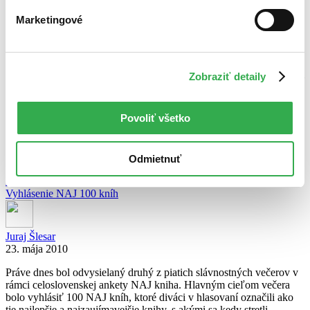
Marketingové
Juraj Šlesar
21. júna 2010
Včera sa konal ďalší televízny večer, počas ktorého bolo
vyhlásených 25 NAJ kníh slovenských čitateľov. Za knihy ste mohli
Zobraziť detaily
hlasovať zo 100 kandidátov z predchádzajúceho kola a tu sú
výsledky. V prípade, že by ste chceli hlasovať za svojho kandidáta
na titul NAJ kniha, stačí kliknúť na danú knihu, budete automaticky
Povoliť všetko
prenesení na stránku Martinus.sk, […]
celý článok
Odmietnuť
Moja naj kniha
Vyhlásenie NAJ 100 kníh
Juraj Šlesar
23. mája 2010
Práve dnes bol odvysielaný druhý z piatich slávnostných večerov v
rámci celoslovenskej ankety NAJ kniha. Hlavným cieľom večera
bolo vyhlásiť 100 NAJ kníh, ktoré diváci v hlasovaní označili ako
tie najlepšie a najzaujímavejšie knihy, s akými sa kedy stretli.