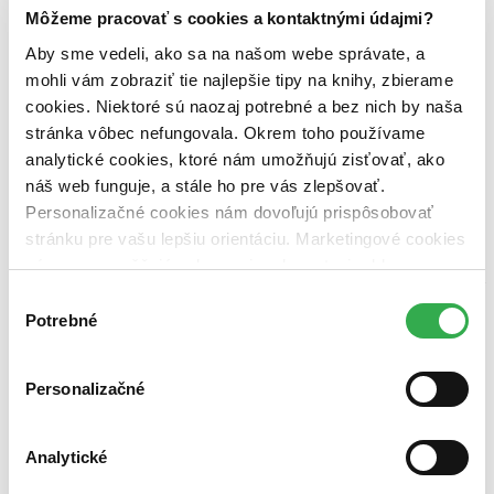
Môžeme pracovať s cookies a kontaktnými údajmi?
6. novembra 2010
celý článok
Aby sme vedeli, ako sa na našom webe správate, a
mohli vám zobraziť tie najlepšie tipy na knihy, zbierame
cookies. Niektoré sú naozaj potrebné a bez nich by naša
Moja naj kniha
NAJ 10 kníh
stránka vôbec nefungovala. Okrem toho používame
analytické cookies, ktoré nám umožňujú zisťovať, ako
náš web funguje, a stále ho pre vás zlepšovať.
Juraj Šlesar
Personalizačné cookies nám dovoľujú prispôsobovať
28. septembra 2010
stránku pre vašu lepšiu orientáciu. Marketingové cookies
V sobotu sa konal ďalší televízny večer, počas ktorého bolo
nám zas umožňujú zobrazenie relevantnej reklamy.
vyhlásených 10 NAJ kníh slovenských čitateľov. Za knihy ste mohli
Niektoré údaje zdieľame aj s tretími stranami. Veľmi by
hlasovať z 25.-tich kandidátov z predchádzajúceho kola a tu sú
Výber
výsledky. V prípade, že by ste chceli hlasovať za svojho kandidáta
nám pomohlo, keby sme mohli používať všetky tieto
Potrebné
súhlasu
na titul NAJ kniha, stačí kliknúť na danú knihu, budete automaticky
cookies. Ďakujeme!
prenesení na stránku […]
Personalizačné
celý článok
Moja naj kniha
Analytické
NAJ 25 kníh