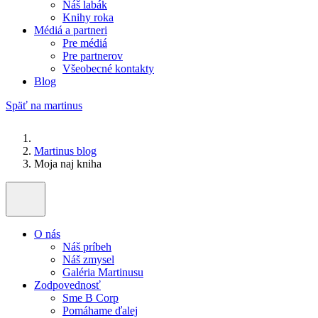
Náš labák
Knihy roka
Médiá a partneri
Pre médiá
Pre partnerov
Všeobecné kontakty
Blog
Späť na martinus
Martinus blog
Moja naj kniha
O nás
Náš príbeh
Náš zmysel
Galéria Martinusu
Zodpovednosť
Sme B Corp
Pomáhame ďalej