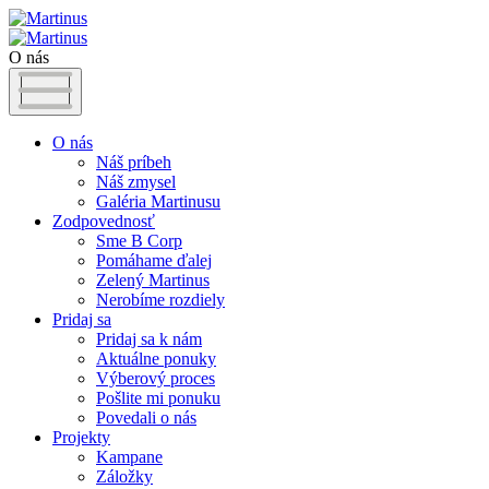
O nás
O nás
Náš príbeh
Náš zmysel
Galéria Martinusu
Zodpovednosť
Sme B Corp
Pomáhame ďalej
Zelený Martinus
Nerobíme rozdiely
Pridaj sa
Pridaj sa k nám
Aktuálne ponuky
Výberový proces
Pošlite mi ponuku
Povedali o nás
Projekty
Kampane
Záložky