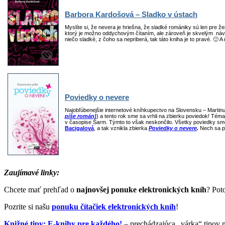
Barbora Kardošová – Sladko v ústach
Myslíte si, že nevera je hriešna, že sladké romániky sú len pre 
ktorý je možno oddychovým čítaním, ale zároveň je skvelým návod
niečo sladké, z čoho sa nepriberá, tak táto kniha je to pravé. 🙂
Poviedky o nevere
Najobľúbenejšie internetové kníhkupectvo na Slovensku – Martinus
píše román)
) a tento rok sme sa vrhli na zbierku poviedok! Tém
v časopise Šarm. Týmto to však neskončilo. Všetky poviedky sme 
Bacigalová
, a tak vznikla zbierka
Poviedky o nevere
.
Nech sa p
Zaujímavé linky:
Chcete mať prehľad o
najnovšej ponuke elektronických kníh
? Pot
Pozrite si našu
ponuku čítačiek elektronických kníh
!
Knižné tipy: E-knihy pre každého!
– prechádzajúca „várka“ tipov 