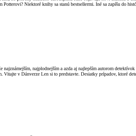
 Potterovi? Niektoré knihy sa stanú bestsellermi. Iné sa zapíšu do hist
, že najznámejším, najplodnejším a azda aj najlepším autorom detektív
. Vitajte v Dánverze Len si to predstavte. Desiatky prípadov, ktoré de