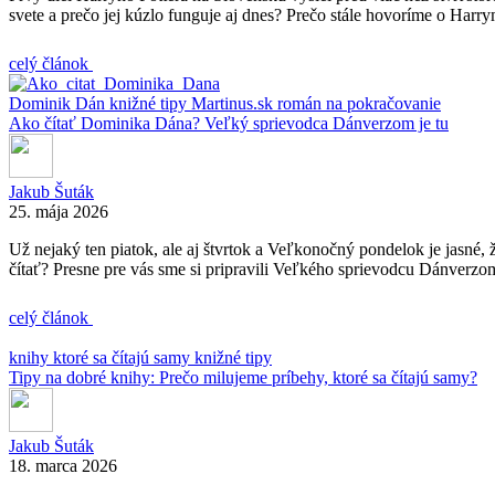
svete a prečo jej kúzlo funguje aj dnes? Prečo stále hovoríme o Harrym
celý článok
Dominik Dán
knižné tipy
Martinus.sk
román na pokračovanie
Ako čítať Dominika Dána? Veľký sprievodca Dánverzom je tu
Jakub Šuták
25. mája 2026
Už nejaký ten piatok, ale aj štvrtok a Veľkonočný pondelok je jasné
čítať? Presne pre vás sme si pripravili Veľkého sprievodcu Dánverzom
celý článok
knihy ktoré sa čítajú samy
knižné tipy
Tipy na dobré knihy: Prečo milujeme príbehy, ktoré sa čítajú samy?
Jakub Šuták
18. marca 2026