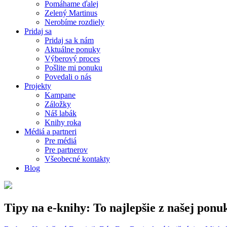
Pomáhame ďalej
Zelený Martinus
Nerobíme rozdiely
Pridaj sa
Pridaj sa k nám
Aktuálne ponuky
Výberový proces
Pošlite mi ponuku
Povedali o nás
Projekty
Kampane
Záložky
Náš labák
Knihy roka
Médiá a partneri
Pre médiá
Pre partnerov
Všeobecné kontakty
Blog
Tipy na e-knihy: To najlepšie z našej ponu