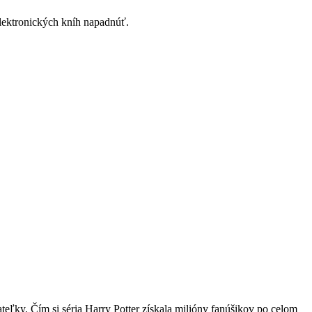
lektronických kníh napadnúť.
ateľky. Čím si séria Harry Potter získala milióny fanúšikov po celom