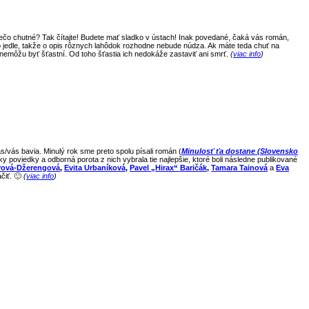
niečo chutné? Tak čítajte! Budete mať sladko v ústach! Inak povedané, čaká vás román,
o jedle, takže o opis rôznych lahôdok rozhodne nebude núdza. Ak máte teda chuť na
 nemôžu byť šťastní. Od toho šťastia ich nedokáže zastaviť ani smrť.
(
viac info
)
s/vás bavia. Minulý rok sme preto spolu písali román (
Minulosť ťa dostane (Slovensko
 poviedky a odborná porota z nich vybrala tie najlepšie, ktoré boli následne publikované
yová-Džerengová
,
Evita Urbaníková
,
Pavel „Hirax“ Baričák
,
Tamara Tainová
a
Eva
iť. 🙂
(
viac info
)