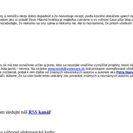
ženy a nemôžu nikdy dobre dopadnúť a že neexistuje recept, podľa ktorého dokážete upiecť 
om ako si osladiť život. Hlavná hrdinka je majiteľka cukrárne a vo voľnom čase píše blog 
 A nezabúdajte, že niekomu sa sny splnia a niekomu nie. Ale to neznamená, že pritom všetkom
.sk má toto označenie určite aj preto, lebo sa neustále snažíme vymýšľať projekty, ktoré ná
a bola jasná – nevera. Na stránke
www.poviedkyonevere.sk
boli postupne uverejňované všetky
zozbierali, pridali k nim ďalšie od známych slovenských autorov a autoriek ako
Petra Nag
áči, dúfame, že sa vám bude tento unikátny mix poviedok známych a neznámych autorov páč
om sledujte náš
RSS kanál
!
na výborné elektronické knihy