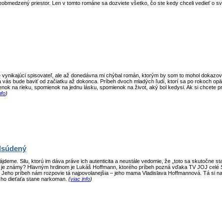
obmedzený priestor. Len v tomto románe sa dozviete všetko, čo ste kedy chceli vedieť o svo
 vynikajúci spisovateľ, ale až donedávna mi chýbal román, ktorým by som to mohol dokazov
rá vás bude baviť od začiatku až dokonca. Príbeh dvoch mladých ľudí, ktorí sa po rokoch opä
nok na rieku, spomienok na jednu lásku, spomienok na život, aký bol kedysi. Ak si chcete 
nfo
)
dsúdený
eme. Silu, ktorú im dáva práve ich autenticita a neustále vedomie, že „toto sa skutočne sta
že je známy? Hlavným hrdinom je Lukáš Hoffmann, ktorého príbeh pozná vďaka TV JOJ celé S
 Jeho príbeh nám rozpovie tá najpovolanejšia – jeho mama Vladislava Hoffmannová. Tá si 
ášho dieťaťa stane narkoman.
(
viac info
)