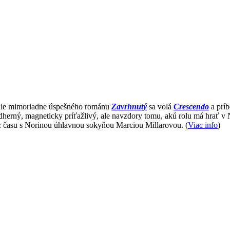
anie mimoriadne úspešného románu
Zavrhnutý
sa volá
Crescendo
a príb
ádherný, magneticky príťažlivý, ale navzdory tomu, akú rolu má hrať v No
viac času s Norinou úhlavnou sokyňou Marciou Millarovou. (
Viac info
)