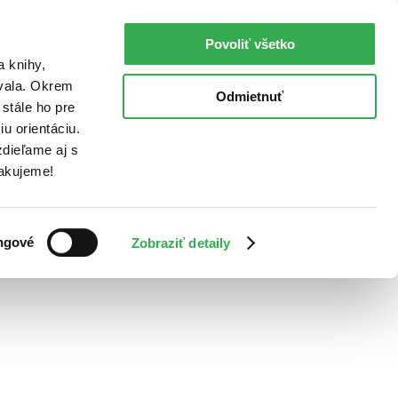
Povoliť všetko
a knihy,
ovala. Okrem
Odmietnuť
stále ho pre
u orientáciu.
dieľame aj s
Ďakujeme!
ngové
Zobraziť detaily