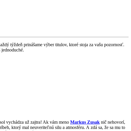
ždý týždeň prinášame výber titulov, ktoré stoja za vašu pozornosť.
š jednoduché.
Posol vychádza už zajtra! Ak vám meno
Markus Zusak
nič nehovorí,
ríbeh, ktorý mal neuveriteľnú silu a atmosféru. A zdá sa, že sa mu to