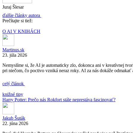
Juraj Šlesar
ďalšie články autora
Prečítajte si tiež:
O AI V KNIHÁCH
Martinus.sk
23. júla 2026
Nemyslíme si, že AI je automaticky zlo, dokonca ani v kreatívnej tvo
pri niečom, čo poctivo vzniká neraz roky. AI za nás dokáže odmakať 
celý článok
knižné tipy
Harry Potter: Prečo nás Rokfort stále neprestáva fascinovať?
Jakub Šuták
22. júna 2026