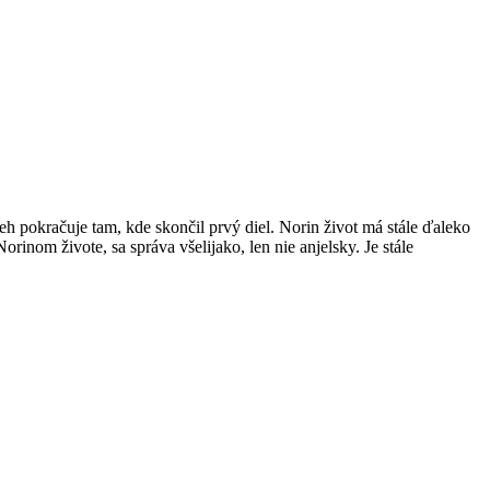
eh pokračuje tam, kde skončil prvý diel. Norin život má stále ďaleko
rinom živote, sa správa všelijako, len nie anjelsky. Je stále