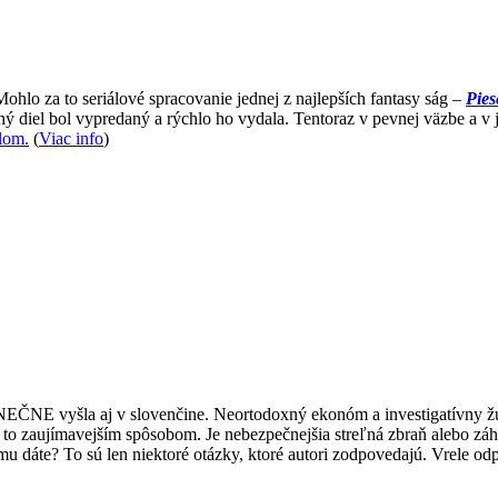
Mohlo za to seriálové spracovanie jednej z najlepších fantasy ság –
Pies
hý diel bol vypredaný a rýchlo ho vydala. Tentoraz v pevnej väzbe a v 
lom.
(
Viac info
)
NEČNE vyšla aj v slovenčine. Neortodoxný ekonóm a investigatívny žurn
o to zaujímavejším spôsobom. Je nebezpečnejšia streľná zbraň alebo záh
u dáte? To sú len niektoré otázky, ktoré autori zodpovedajú. Vrele od