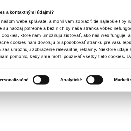
es a kontaktnými údajmi?
našom webe správate, a mohli vám zobraziť tie najlepšie tipy n
é sú naozaj potrebné a bez nich by naša stránka vôbec nefung
 cookies, ktoré nám umožňujú zisťovať, ako náš web funguje, a 
ačné cookies nám dovoľujú prispôsobovať stránku pre vašu lepši
zas umožňujú zobrazenie relevantnej reklamy. Niektoré údaje z
y nám pomohlo, keby sme mohli používať všetky tieto cookies. 
ersonalizačné
Analytické
Marketi