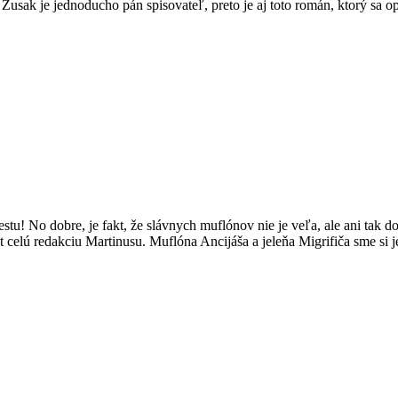
 Zusak je jednoducho pán spisovateľ, preto je aj toto román, ktorý sa op
stu! No dobre, je fakt, že slávnych muflónov nie je veľa, ale ani tak 
t celú redakciu Martinusu. Muflóna Ancijáša a jeleňa Migrifiča sme si j