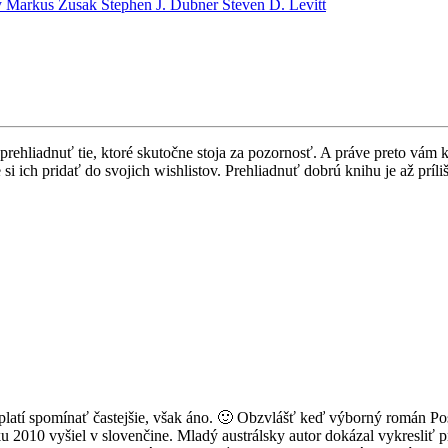
y
Markus Zusak
Stephen J. Dubner
Steven D. Levitt
hliadnuť tie, ktoré skutočne stoja za pozornosť. A práve preto vám ka
i ich pridať do svojich wishlistov. Prehliadnuť dobrú knihu je až príli
oplatí spomínať častejšie, však áno. 🙂 Obzvlášť keď výborný román 
ku 2010 vyšiel v slovenčine. Mladý austrálsky autor dokázal vykresliť p