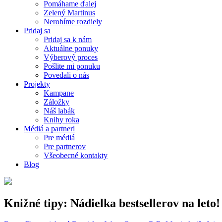
Pomáhame ďalej
Zelený Martinus
Nerobíme rozdiely
Pridaj sa
Pridaj sa k nám
Aktuálne ponuky
Výberový proces
Pošlite mi ponuku
Povedali o nás
Projekty
Kampane
Záložky
Náš labák
Knihy roka
Médiá a partneri
Pre médiá
Pre partnerov
Všeobecné kontakty
Blog
Knižné tipy: Nádielka bestsellerov na leto!