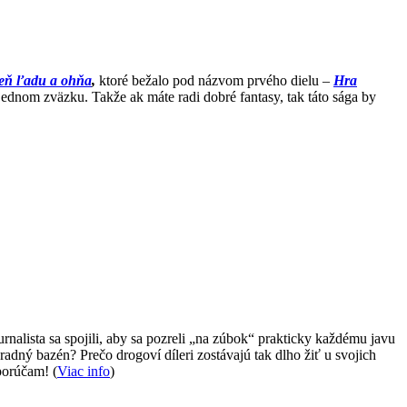
eň ľadu a ohňa
,
ktoré bežalo pod názvom prvého dielu –
Hra
jednom zväzku. Takže ak máte radi dobré fantasy, tak táto sága by
alista sa spojili, aby sa pozreli „na zúbok“ prakticky každému javu
radný bazén? Prečo drogoví díleri zostávajú tak dlho žiť u svojich
porúčam! (
Viac info
)