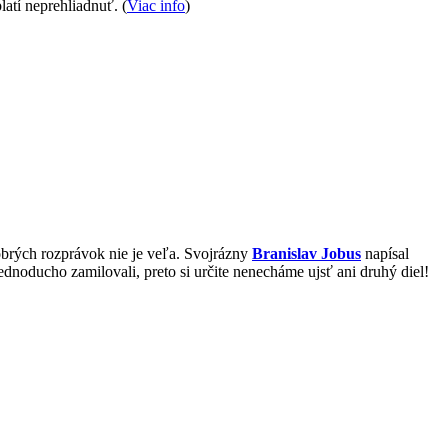
latí neprehliadnuť. (
Viac info
)
dobrých rozprávok nie je veľa. Svojrázny
Branislav Jobus
napísal
ednoducho zamilovali, preto si určite nenecháme ujsť ani druhý diel!