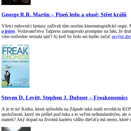
George R.R. Martin – Píseň ledu a ohně: Střet králů
Všetci milovníci fantasy zažívali túto sezónu kinematografické orgie. 
o tróny
. Vydavateľstvo Talpress zareagovalo promptne na fakt, že dru
vám rozhodne nemala ujsť! Aj keď by bolo asi lepšie začať
prvým die
Steven D. Levitt, Stephen J. Dubner – Freakonomics
A je to tu! Kniha, ktorá spôsobila na Západe takú malú revolúciu KO
spoločnosti, ktorý im prišiel pod ruku a to veľmi neštandardným, ale 
matiek? Aký dopad na životnú kariéru vášho dieťaťa má meno, ktoré m