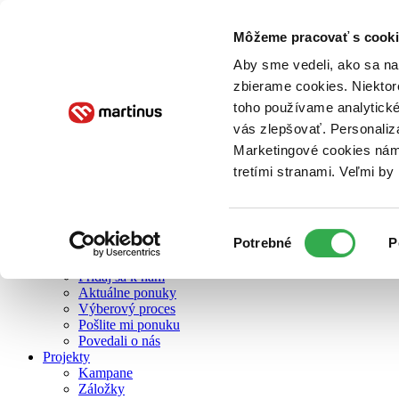
Môžeme pracovať s cooki
O nás
Aby sme vedeli, ako sa na 
zbierame cookies. Niektor
toho používame analytické
O nás
vás zlepšovať. Personaliz
Náš príbeh
Náš zmysel
Marketingové cookies nám 
Galéria Martinusu
tretími stranami. Veľmi b
Zodpovednosť
Sme B Corp
Pomáhame ďalej
Zelený Martinus
Výber
Potrebné
P
Nerobíme rozdiely
súhlasu
Pridaj sa
Pridaj sa k nám
Aktuálne ponuky
Výberový proces
Pošlite mi ponuku
Povedali o nás
Projekty
Kampane
Záložky