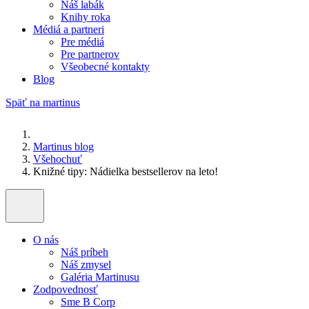
Náš labák
Knihy roka
Médiá a partneri
Pre médiá
Pre partnerov
Všeobecné kontakty
Blog
Späť na martinus
Martinus blog
Všehochuť
Knižné tipy: Nádielka bestsellerov na leto!
O nás
Náš príbeh
Náš zmysel
Galéria Martinusu
Zodpovednosť
Sme B Corp