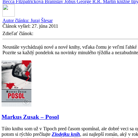
Becca Fitzpatricková
Branislav Jobus
George R.R. Martin
knižné tip
Autor článku:
Juraj Šlesar
Článok vyšiel:
27. júna 2011
Zdieľať článok:
Neustále vychádzajú nové a nové knihy, vďaka čomu je veľmi ľahké pre
Pozrite sa každý pondelok na novinky minulého týždňa a nezabudnite s
Markus Zusak – Posol
Túto knihu som už v Tipoch pred časom spomínal, ale dobré veci sa 
potom si rýchlo prečítajte
Zlodejku kníh
, asi najlepší román, aký v ro