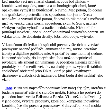
keď mnoho vecí nevynašiel okamžite, Jobs bol géniom v
kombinovaní nápadov, umenia a technológie spôsobmi, ktoré
opakovane vymýšľali budúcnosť. Navrhol Mac potom, čo ocenil
silu grafického prostredia, a to spôsobom, ktorým to Xerox
nedokázal a vytvoril iPod potom, čo vzal do rúk radosť z možnosti
mať vo vrecku tisíce piesní, spôsobom, akým to Sony, napriek
všetkým svojim výhodám a tradícii nedokázalo. Niektorí lídri
prinášajú inovácie, lebo sú dobrí vo vnímaní celkového obrazu. Iní
vďaka tomu, že doťahujú detaily. Jobs robil oboje, vytrvalo.
V konečnom dôsledku tak spôsobil prevrat v šiestich odvetviach
priemyslu: osobné počítače, animované filmy, hudba, telefóny,
tablety a digitálne publikovanie. A pridať by sme mohli aj siedme:
kamenné obchody, do ktorých síce Jobs možno nepriniesol
revolúciu, ale zmenil ich vnímanie. A popritom nielenže prinášal
produkty, ktoré menili svet, ale, na druhý pokus, vytvoril stabilnú
spoločnosť obdarenú jeho DNA, ktorá je plná kreatívnych
dizajnérov a diabolských inžinierov, ktorí budú ďalej napĺňať jeho
vízie.
Jobs
sa tak stal najväčším podnikateľom našej éry, tým, ktorého si
budeme pamätať ešte aj o storočie neskôr. História ho postaví do
panteónu hneď vedľa
Edisona
a
Forda
. Viac než ktokoľvek iný
v jeho dobe, vytváral produkty, ktoré boli kompletne inovatívne,
kombinujúce silu poézie a procesorov. S dravosťou, ktorá mohla