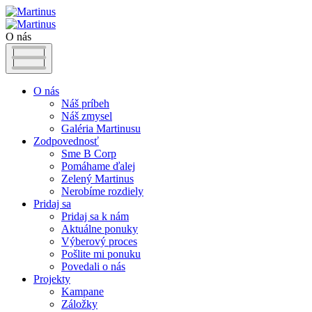
O nás
O nás
Náš príbeh
Náš zmysel
Galéria Martinusu
Zodpovednosť
Sme B Corp
Pomáhame ďalej
Zelený Martinus
Nerobíme rozdiely
Pridaj sa
Pridaj sa k nám
Aktuálne ponuky
Výberový proces
Pošlite mi ponuku
Povedali o nás
Projekty
Kampane
Záložky