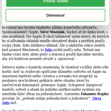
Povoliť všetko
výrobu, ale Jobs prikázal, aby to napriek tomu spravili.
Jeho hľadanie dokonalosti ho viedlo k posadnutosti, vďaka ktorej
musel mať Apple konečnú kontrolu nad každým produktom, ktorý
Odmietnuť
vyrobil. Väčšina hackerov a domácich kutilov si rada upravovala,
modifikovala a vylepšovala rôzne veci na svojich počítačoch.
Jobs
to vnímal ako hrozbu hladkého zážitku konečného užívateľa.
Spoluzakladateľ Apple,
Steve Wozniak
, hacker až do špiku kostí, s
ním nesúhlasil. Do Apple II chcel inštalovať osem slotov, do ktorých
by si užívatelia vkladali menšie obvodové dosky a periférie podľa
svojej chute. Jobs zdráhavo súhlasil. Ale o niekoľko rokov neskôr,
keď postavil Macintosh, to
Jobs
urobil podľa seba. Neboli tam
žiadne extra sloty alebo porty a dokonca použil špeciálne skrutky,
aby ich kutilovia nemohli otvoriť a upravovať.
Jobsova snaha o kontrolu znamenala, že dostával vyrážky alebo ešte
horšie, keď sa zvažovalo spúšťanie úžasného softvéru od Apple na
mizernom hardvéri iného výrobcu a rovnako bol alergický na
predstavu neschválenej aplikácie alebo obsahu, ktoré by
znečisťovali dokonalosť prístrojov Apple. Schopnosť integrovať
hardvér, softvér a obsah do jedného unifikovaného systému mu
umožnila klásť dôraz na jednoduchosť. Astronóm
Johannes Kepler
povedal, že
„príroda miluje jednoduchosť a jednotnosť“
.
Steve
Jobs
tiež.