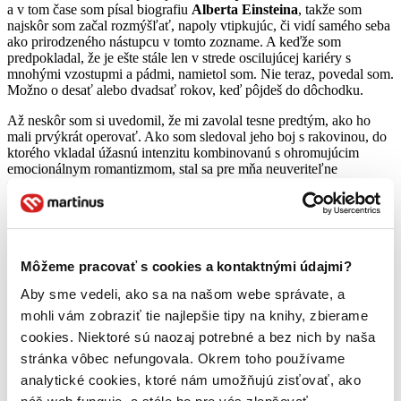
a v tom čase som písal biografiu
Alberta Einsteina
, takže som
najskôr som začal rozmýšľať, napoly vtipkujúc, či vidí samého seba
ako prirodzeného nástupcu v tomto zozname. A keďže som
predpokladal, že je ešte stále len v strede oscilujúcej kariéry s
mnohými vzostupmi a pádmi, namietol som. Nie teraz, povedal som.
Možno o desať alebo dvadsať rokov, keď pôjdeš do dôchodku.
Až neskôr som si uvedomil, že mi zavolal tesne predtým, ako ho
mali prvýkrát operovať. Ako som sledoval jeho boj s rakovinou, do
ktorého vkladal úžasnú intenzitu kombinovanú s ohromujúcim
emocionálnym romantizmom, stal sa pre mňa neuveriteľne
presvedčivým a ja som si uvedomil, ako hlboko bola jeho osobnosť
vyrytá do produktov, ktoré vytváral. Jeho vášeň, perfekcionizmus,
démoni, túžby, majstrovstvo a posadnutosť kontrolou, boli vnútorne
prepojené s jeho prístupom k obchodu. Preto som sa rozhodol
napísať
jeho príbeh
ako prípadovú štúdiu kreativity.
Môžeme pracovať s cookies a kontaktnými údajmi?
Zjednotené pole teórie, ktorá vytvára Jobsovu osobnosť a produkty
Aby sme vedeli, ako sa na našom webe správate, a
začína jeho najcharakteristickejšou črtou, jeho intenzitou. Tá bola
evidentná už na strednej škole. Už tam začal svoje celoživotné
mohli vám zobraziť tie najlepšie tipy na knihy, zbierame
experimenty s nutkavými diétami – zvyčajne pozostávajúcimi len z
cookies. Niektoré sú naozaj potrebné a bez nich by naša
ovocia a zeleniny – vďaka ktorým bol štíhly a vyziabnutý. Naučil sa
stránka vôbec nefungovala. Okrem toho používame
civieť na ľudí bez mihnutia oka a dotiahol k dokonalosti svoje dlhé
pauzy ostro vyčlenené krátkymi dávkami rýchlej reči.
analytické cookies, ktoré nám umožňujú zisťovať, ako