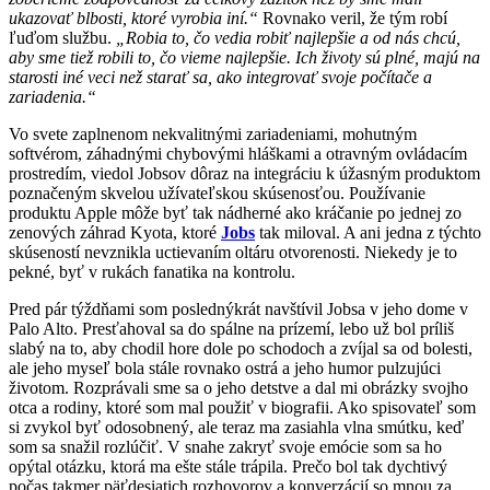
ukazovať blbosti, ktoré vyrobia iní.“
Rovnako veril, že tým robí
ľuďom službu.
„Robia to, čo vedia robiť najlepšie a od nás chcú,
aby sme tiež robili to, čo vieme najlepšie. Ich životy sú plné, majú na
starosti iné veci než starať sa, ako integrovať svoje počítače a
zariadenia.“
Vo svete zaplnenom nekvalitnými zariadeniami, mohutným
softvérom, záhadnými chybovými hláškami a otravným ovládacím
prostredím, viedol Jobsov dôraz na integráciu k úžasným produktom
poznačeným skvelou užívateľskou skúsenosťou. Používanie
produktu Apple môže byť tak nádherné ako kráčanie po jednej zo
zenových záhrad Kyota, ktoré
Jobs
tak miloval. A ani jedna z týchto
skúseností nevznikla uctievaním oltáru otvorenosti. Niekedy je to
pekné, byť v rukách fanatika na kontrolu.
Pred pár týždňami som poslednýkrát navštívil Jobsa v jeho dome v
Palo Alto. Presťahoval sa do spálne na prízemí, lebo už bol príliš
slabý na to, aby chodil hore dole po schodoch a zvíjal sa od bolesti,
ale jeho myseľ bola stále rovnako ostrá a jeho humor pulzujúci
životom. Rozprávali sme sa o jeho detstve a dal mi obrázky svojho
otca a rodiny, ktoré som mal použiť v biografii. Ako spisovateľ som
si zvykol byť odosobnený, ale teraz ma zasiahla vlna smútku, keď
som sa snažil rozlúčiť. V snahe zakryť svoje emócie som sa ho
opýtal otázku, ktorá ma ešte stále trápila. Prečo bol tak dychtivý
počas takmer päťdesiatich rozhovorov a konverzácií so mnou za