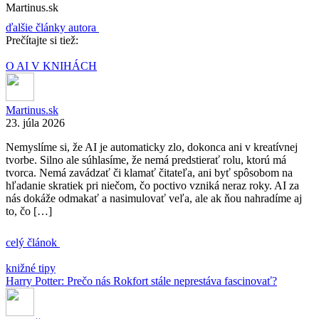
Martinus.sk
ďalšie články autora
Prečítajte si tiež:
O AI V KNIHÁCH
Martinus.sk
23. júla 2026
Nemyslíme si, že AI je automaticky zlo, dokonca ani v kreatívnej
tvorbe. Silno ale súhlasíme, že nemá predstierať rolu, ktorú má
tvorca. Nemá zavádzať či klamať čitateľa, ani byť spôsobom na
hľadanie skratiek pri niečom, čo poctivo vzniká neraz roky. AI za
nás dokáže odmakať a nasimulovať veľa, ale ak ňou nahradíme aj
to, čo […]
celý článok
knižné tipy
Harry Potter: Prečo nás Rokfort stále neprestáva fascinovať?