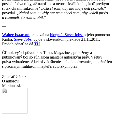
posledné dva roky, až natoľko sa otvoriť kvôli knihe, keď predtým
si tak chránil súkromie?
„Chcel som, aby ma moje deti poznali,“
povedal.
„Nebol som tu vždy pre ne a chcel som, aby vedeli prečo
a rozumeli, čo som urobil.“
—
Walter Isaacson
pracoval na
biografii Steve Jobsa
s jeho pomocou.
Kniha,
Steve Jobs
, vyjde v slovenskom preklade 21.11.2011.
Predobjednať sa dá
TU
.
Článok vyšiel pôvodne v Times Magazines, preložený a
publikovaný bol so súhlasom majiteľa autorským práv. Všetky
práva vyhradené. Akékoľvek šírenie alebo kopírovanie je možné len
s písomným súhlasom majiteľa autorským práv.
Zdieľať článok:
O autorovi
Martinus.sk