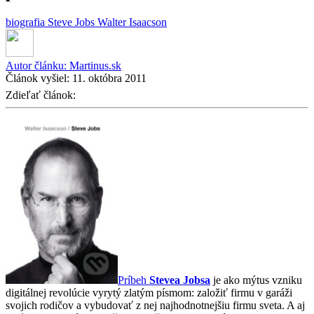
biografia
Steve Jobs
Walter Isaacson
Autor článku:
Martinus.sk
Článok vyšiel:
11. októbra 2011
Zdieľať článok:
Príbeh
Stevea Jobsa
je ako mýtus vzniku
digitálnej revolúcie vyrytý zlatým písmom: založiť firmu v garáži
svojich rodičov a vybudovať z nej najhodnotnejšiu firmu sveta. A aj