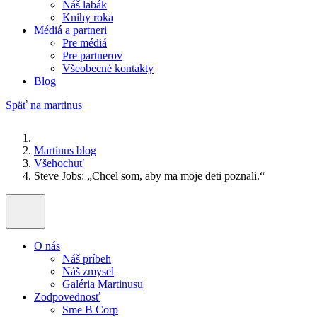
Náš labák
Knihy roka
Médiá a partneri
Pre médiá
Pre partnerov
Všeobecné kontakty
Blog
Späť na martinus
Martinus blog
Všehochuť
Steve Jobs: „Chcel som, aby ma moje deti poznali.“
O nás
Náš príbeh
Náš zmysel
Galéria Martinusu
Zodpovednosť
Sme B Corp