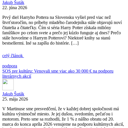
Jakub Šuták
22. júna 2026
Prvý diel Harryho Pottera na Slovensku vyšiel pred viac než
štvrťstoročím, no príbehy mladého čarodejníka stále objavujú noví
čitatelia a čitateľky. Čím si séria Harry Potter získala milióny
fanúšikov po celom svete a prečo jej kúzlo funguje aj dnes? Prečo
stále hovoríme o Harrym Potterovi? Niektoré knihy sa stanú
bestsellermi. Iné sa zapíšu do histórie. […]
celý článok
podpora
SOS pre kultúru: Venovali sme viac ako 30 000 € na podporu
literárnych akcií
Jakub Šuták
25. mája 2026
V Martinuse sme presvedčení, že v každej dobrej spoločnosti má
kultúra výnimočné miesto. Je jej dušou, svedomím, pečaťou i
motorom. Preto sme sa rozhodli, že 1 % z nášho obratu od 20.
marca do konca apríla 2026 venujeme na podporu kultúrnych akcií,