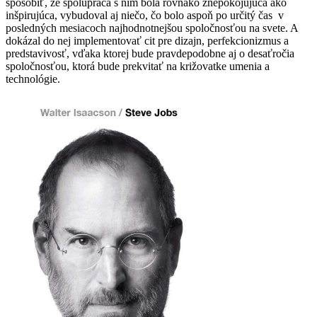
spôsobiť, že spolupráca s ním bola rovnako znepokojujúca ako
inšpirujúca, vybudoval aj niečo, čo bolo aspoň po určitý čas v
posledných mesiacoch najhodnotnejšou spoločnosťou na svete. A
dokázal do nej implementovať cit pre dizajn, perfekcionizmus a
predstavivosť, vďaka ktorej bude pravdepodobne aj o desaťročia
spoločnosťou, ktorá bude prekvitať na križovatke umenia a
technológie.