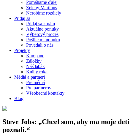
Pomáhame ďalej
Zelený Martinus
Nerobíme rozdiely
Pridaj sa
Pridaj sa k nám
Aktuálne ponuky
Výberový proces
Pošlite mi ponuku
Povedali o nás
Projekty
Kampane
Záložky
Náš labák
Knihy roka
Médiá a partneri
Pre médiá
Pre partnerov
Všeobecné kontakty
Blog
Steve Jobs: „Chcel som, aby ma moje deti
poznali.“