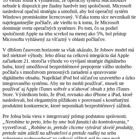
To viedlo Jobsa k vyhláseniu, že operačný systém Macintoshov
nebude k dispozícii pre žiadny hardvér inej spoločnosti. Microsoft
nasledoval opačnú stratégiu a umožnil, aby bol operačný systém
Windows promiskuitne licencovaný. Vďaka tomu síce nevznikali tie
najelegantnejšie počítače, ale viedlo to k tomu, že Microsoft
dominuje svetu operačných systémov. Po tom, čo sa podiel
spoločnosti Apple na trhu scvrkol na menej ako 5%, bol prístup
Microsoftu vyhlásený za víťazný v oblasti počítačov.
V dlhšom časovom horizonte sa však ukázalo, že Jobsov model má
tiež niektoré výhody. Jeho dôraz na celkovú integráciu dal Apple
začiatkom 21. storočia výhodu vo vyvíjaní stratégie digitálneho
hubu, ktorý umožňoval bezproblémové prepojenie vášho stolného
počítača s množstvom prenosných zariadení a spravovanie
digitálneho obsahu. Napríklad iPod bol súčasťou uzavretého a úzko
integrovaného systému. Aby ste ho mohli používať, museli ste
používať aj Apple iTunes softvér a sťahovať obsah z jeho iTunes
Store. Výsledkom bolo, že iPod, rovnako ako iPhone a iPad, ktoré
nasledovali, bol elegantným pôžitkom v porovnaní s kostrbatými
produktmi konkurencie, ktoré neponúkali bezproblémový zážitok.
Pre Jobsa bola viera v integrovaný prístup podstatou správnosti.
„Nerobíme to preto, lebo by sme boli fanatici do kontrolovania,“
vysvetľoval.
„Robíme to, pretože chceme vytvárať skvelé produkty,
pretože nám záleží na užívateľovi a pretože radšej na seba
zoberieme zodpovednosť za celkový zážitok než by sme mali