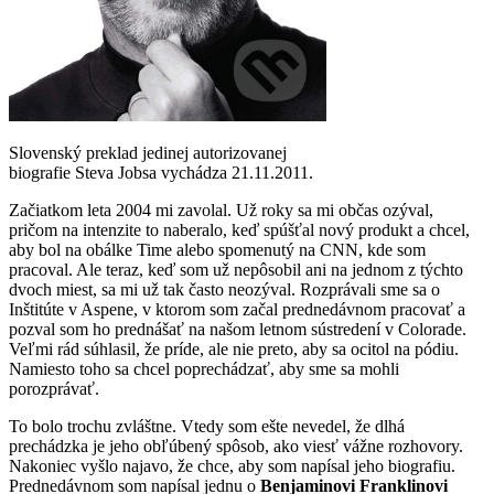
Slovenský preklad jedinej autorizovanej
biografie Steva Jobsa vychádza 21.11.2011.
Začiatkom leta 2004 mi zavolal. Už roky sa mi občas ozýval,
pričom na intenzite to naberalo, keď spúšťal nový produkt a chcel,
aby bol na obálke Time alebo spomenutý na CNN, kde som
pracoval. Ale teraz, keď som už nepôsobil ani na jednom z týchto
dvoch miest, sa mi už tak často neozýval. Rozprávali sme sa o
Inštitúte v Aspene, v ktorom som začal prednedávnom pracovať a
pozval som ho prednášať na našom letnom sústredení v Colorade.
Veľmi rád súhlasil, že príde, ale nie preto, aby sa ocitol na pódiu.
Namiesto toho sa chcel poprechádzať, aby sme sa mohli
porozprávať.
To bolo trochu zvláštne. Vtedy som ešte nevedel, že dlhá
prechádzka je jeho obľúbený spôsob, ako viesť vážne rozhovory.
Nakoniec vyšlo najavo, že chce, aby som napísal jeho biografiu.
Prednedávnom som napísal jednu o
Benjaminovi Franklinovi