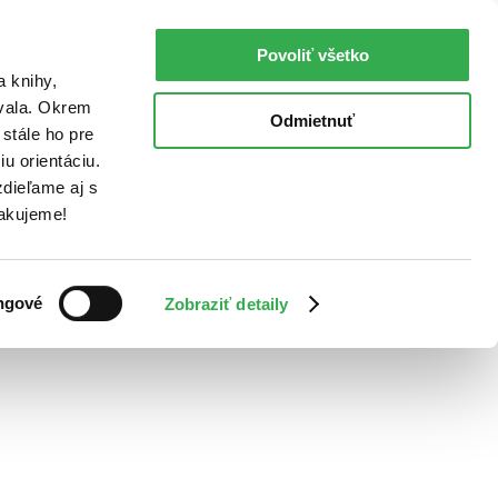
Povoliť všetko
a knihy,
ovala. Okrem
Odmietnuť
stále ho pre
u orientáciu.
dieľame aj s
Ďakujeme!
ngové
Zobraziť detaily