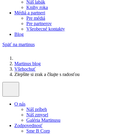
Náš labák
Knihy roka
Médiá a partneri
Pre médiá
Pre partnerov
Všeobecné kontakty
Blog
Späť na martinus
Martinus blog
Všehochuť
Zlepšite si zrak a čítajte s radosťou
O nás
Náš príbeh
Náš zmysel
Galéria Martinusu
Zodpovednosť
Sme B Corp