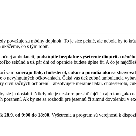
edy považuje za módny doplnok. To je síce pekné, ale nebola by to krás
 ukážeme, čo s tým robiť.
v očnej ambulancii,
podstúpite bezplatné vyšetrenie dioptrií a očnéh
ľko sekúnd a už pár dní od operácie budete úplne fit. A čo je najdôleži
torí vám
zmerajú tlak, cholesterol, cukor a poradia ako sa stravova
cie o nevyhnutných očkovaniach. Čaká vás tiež zubná ambulancia vybav
tory civilizačných ochorení – absolvujete meranie tlaku, cholesterolu, c
y ste ju dosiahli. Nikdy nie je neskoro prestať fajčiť a aj o tom „ako
ch poranení. Ak by ste sa rozhodli pre jesennú či zimnú dovolenku v ex
 28.9. od 9:00 do 18:00
. Vyšetrenia a program sú verejnosti k dispoz