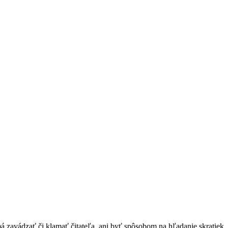
má zavádzať či klamať čitateľa, ani byť spôsobom na hľadanie skratiek