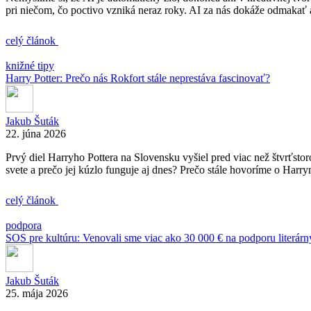
pri niečom, čo poctivo vzniká neraz roky. AI za nás dokáže odmakať 
celý článok
knižné tipy
Harry Potter: Prečo nás Rokfort stále neprestáva fascinovať?
Jakub Šuták
22. júna 2026
Prvý diel Harryho Pottera na Slovensku vyšiel pred viac než štvrťstor
svete a prečo jej kúzlo funguje aj dnes? Prečo stále hovoríme o Harrym
celý článok
podpora
SOS pre kultúru: Venovali sme viac ako 30 000 € na podporu literárn
Jakub Šuták
25. mája 2026