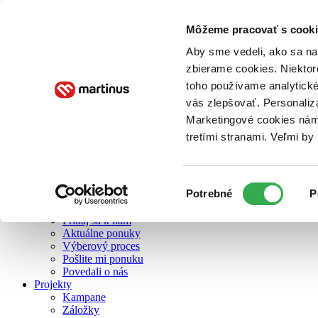
Môžeme pracovať s cooki
O nás
Aby sme vedeli, ako sa na 
zbierame cookies. Niektor
toho používame analytické
O nás
vás zlepšovať. Personaliz
Náš príbeh
Náš zmysel
Marketingové cookies nám 
Galéria Martinusu
tretími stranami. Veľmi b
Zodpovednosť
Sme B Corp
Pomáhame ďalej
Zelený Martinus
Výber
Potrebné
P
Nerobíme rozdiely
súhlasu
Pridaj sa
Pridaj sa k nám
Aktuálne ponuky
Výberový proces
Pošlite mi ponuku
Povedali o nás
Projekty
Kampane
Záložky