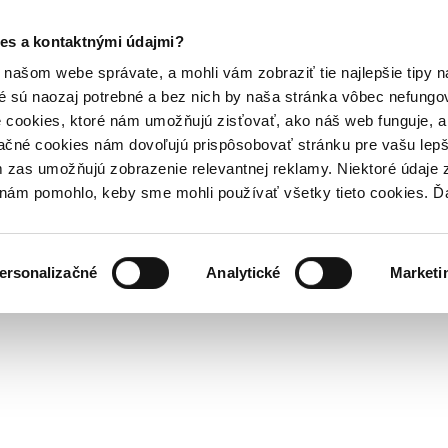
es a kontaktnými údajmi?
našom webe správate, a mohli vám zobraziť tie najlepšie tipy n
é sú naozaj potrebné a bez nich by naša stránka vôbec nefung
 cookies, ktoré nám umožňujú zisťovať, ako náš web funguje, a 
ačné cookies nám dovoľujú prispôsobovať stránku pre vašu lepši
zas umožňujú zobrazenie relevantnej reklamy. Niektoré údaje z
y nám pomohlo, keby sme mohli používať všetky tieto cookies. 
ersonalizačné
Analytické
Marketi