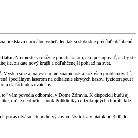
na predstava normálne vidieť, len tak si slobodne prečítať obľúbenú
o tlaku
. Na mieste sa môžete poradiť o tom, ako postupovať, ak by ste
tejšie, získate nový krajší a odľahčenejší pohľad na svet.
ť
. Mysleli sme aj na vyšetrenie znamienok a kožných problémov. Tí,
ená špeciálnym laserom na odhalenie skrytých kazov, fyzioterapeut i
ukru a ďalších ukazovateľov.
 na to“ vám povedia odborníci v Dome Zdravia. K dispozícii budú aj
otike, určite neobíďte stánok Polikliniky cudzokrajných chorôb, kde
ícii počas otváracích hodín výstav vo štvrtok a v piatok od 9:00 do