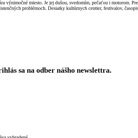
úra výnimočné miesto. Je jej dušou, svedomím, pečaťou i motorom. Pre
xistenčných problémoch. Desiatky kultúrnych centier, festivalov, časopi
ihlás sa na odber nášho newslettra.
áva vyhradené.