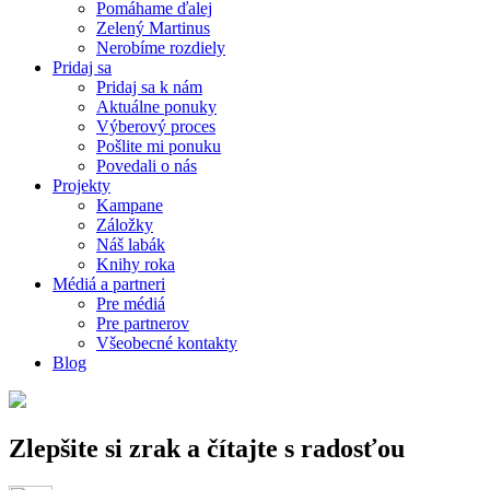
Pomáhame ďalej
Zelený Martinus
Nerobíme rozdiely
Pridaj sa
Pridaj sa k nám
Aktuálne ponuky
Výberový proces
Pošlite mi ponuku
Povedali o nás
Projekty
Kampane
Záložky
Náš labák
Knihy roka
Médiá a partneri
Pre médiá
Pre partnerov
Všeobecné kontakty
Blog
Zlepšite si zrak a čítajte s radosťou