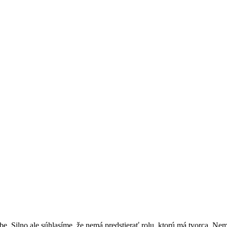
rbe. Silno ale súhlasíme, že nemá predstierať rolu, ktorú má tvorca. Ne