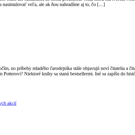
a nasimulovať veľa, ale ak ňou nahradíme aj to, čo […]
očím, no príbehy mladého čarodejníka stále objavujú noví čitatelia a čit
 Potterovi? Niektoré knihy sa stanú bestsellermi. Iné sa zapíšu do hist
ych akcií