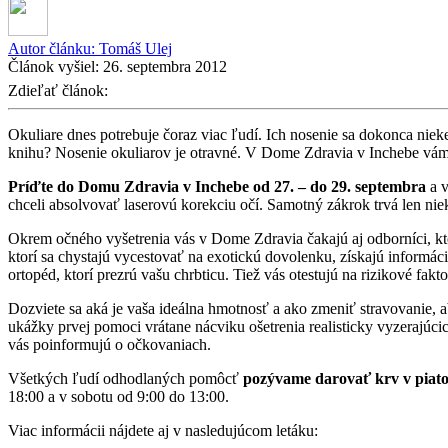
Autor článku:
Tomáš Ulej
Článok vyšiel:
26. septembra 2012
Zdieľať článok:
Okuliare dnes potrebuje čoraz viac ľudí. Ich nosenie sa dokonca niek
knihu? Nosenie okuliarov je otravné. V Dome Zdravia v Inchebe vám
Príďte do Domu Zdravia v Inchebe od 27. – do 29. septembra
a 
chceli absolvovať laserovú korekciu očí. Samotný zákrok trvá len nieko
Okrem očného vyšetrenia vás v Dome Zdravia čakajú aj odborníci, k
ktorí sa chystajú vycestovať na exotickú dovolenku, získajú informá
ortopéd, ktorí prezrú vašu chrbticu. Tiež vás otestujú na rizikové fak
Dozviete sa aká je vaša ideálna hmotnosť a ako zmeniť stravovanie, ab
ukážky prvej pomoci vrátane nácviku ošetrenia realisticky vyzerajúci
vás poinformujú o očkovaniach.
Všetkých ľudí odhodlaných pomôcť
pozývame darovať krv v piatok
18:00 a v sobotu od 9:00 do 13:00.
Viac informácii nájdete aj v nasledujúcom letáku: