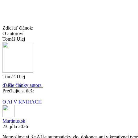
Zdieľať článok:
O autorovi
Tomáš Ulej
Tomáš Ulej
ďalšie články autora
Prečítajte si tiež:
O AI V KNIHÁCH
Martinus.sk
23. júla 2026
Nemyslíme si, že AI je automaticky zlo, dokonca ani v kreatívnej tvo