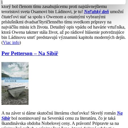
priania vyslyšalo. Nech sa páči, autobiografická spoveď vojaka,
ktorý bol členom tímu zasahujúcemu proti najslávnejšiemu
teroristovi sveta Osamovi bin Ládinovi, je tu!
Neľahký deň
umožní
čitateľovi stať sa spolu s Owenom a ostatnými vybranými
príslušníkmi dvadsaťštyričlenného tímu svedkom prípravy na
najväčšiu misiu ich života. Detailný opis vpádu od havárie vrtuľníka,
ktorá Owena takmer stála život, až po rádiové hlásenie potvrdzujúce
bin Ládinovu smrť predstavujú významnú kapitolu moderných dejín.
(
Viac info
)
Per Petterson – Na Sibiř
A na záver si dáme skutočnú literárnu chuťovku! Skvelý román
Na
Sibír
bol nominovaný na Severskú cenu za literatúru, čo je taká
škandinávska obdoba Nobelovej ceny. A právom! Pripravte sa na