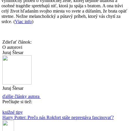
výnimočný príbeh o výnimočnej žene, ktorej dejinné udalosti a
osobné tragédie spretrhajú niť, ktorá ju spája s bratom. A ona trávi
celý život hľadaním svojho miesta vo svete a dúfaním, že brata opäť
stretne. Nežne melancholický a pútavý príbeh, ktorý vás chytí za
srdce. (
Viac info
)
Zdieľať článok:
O autorovi
Juraj Šlesar
Juraj Šlesar
ďalšie články autora
Prečítajte si tiež:
knižné tipy
Harry Potter: Prečo nás Rokfort stále neprestáva fascinovať?