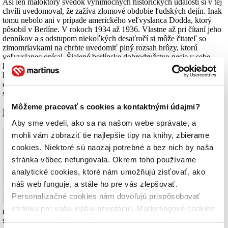
Asi len máloktorý svedok výnimočných historických udalostí si v tej
chvíli uvedomoval, že zažíva zlomové obdobie ľudských dejín. Inak
tomu nebolo ani v prípade amerického veľvyslanca Dodda, ktorý
pôsobil v Berlíne. V rokoch 1934 až 1936. Vlastne až pri čítaní jeho
denníkov a s odstupom niekoľkých desaťročí si môže čitateľ so
zimomriavkami na chrbte uvedomiť plný rozsah hrôzy, ktorú
veľvyslanec opísal. Šialené berlínske dobrodružstvo nesie v sebe
hrozbu vojny a pripomína elegantný triler plný krvilačných monštier,
ktorých šarm je v skutočnosti ubíjajúci, lebo ich činy sú
odstrašujúcim príkladom v histórii. Hoci vieme, ako to všetko
skončí, knihu čítame s neobyčajným pôžitkom. (
Viac info
)
Môžeme pracovať s cookies a kontaktnými údajmi?
Pavel Vilikovský – Prvá a posledná láska
Aby sme vedeli, ako sa na našom webe správate, a
mohli vám zobraziť tie najlepšie tipy na knihy, zbierame
cookies. Niektoré sú naozaj potrebné a bez nich by naša
stránka vôbec nefungovala. Okrem toho používame
analytické cookies, ktoré nám umožňujú zisťovať, ako
náš web funguje, a stále ho pre vás zlepšovať.
Personalizačné cookies nám dovoľujú prispôsobovať
Je veľa druhov lásky a tá, o ktorej sa hovorí v dvoch
stránku pre vašu lepšiu orientáciu. Marketingové cookies
novelách Pavla Vilikovského, nezodpovedá celkom predstave, ktorá
sa nám pri tomto slove zvyčajne vybaví. Niekto možno v príbehu
nám zas umožňujú zobrazenie relevantnej reklamy.