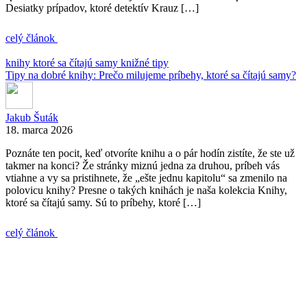
Desiatky prípadov, ktoré detektív Krauz […]
celý článok
knihy ktoré sa čítajú samy
knižné tipy
Tipy na dobré knihy: Prečo milujeme príbehy, ktoré sa čítajú samy?
Jakub Šuták
18. marca 2026
Poznáte ten pocit, keď otvoríte knihu a o pár hodín zistíte, že ste už
takmer na konci? Že stránky miznú jedna za druhou, príbeh vás
vtiahne a vy sa pristihnete, že „ešte jednu kapitolu“ sa zmenilo na
polovicu knihy? Presne o takých knihách je naša kolekcia Knihy,
ktoré sa čítajú samy. Sú to príbehy, ktoré […]
celý článok