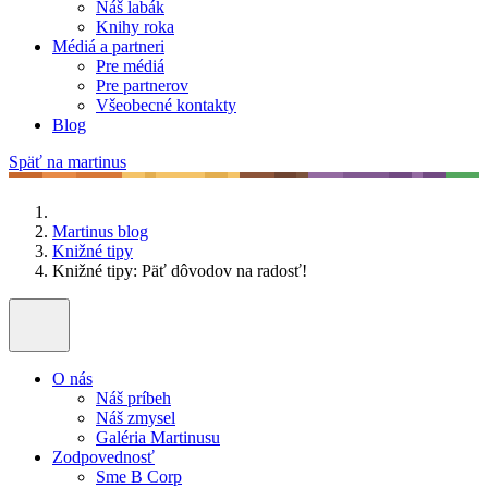
Náš labák
Knihy roka
Médiá a partneri
Pre médiá
Pre partnerov
Všeobecné kontakty
Blog
Späť na martinus
Martinus blog
Knižné tipy
Knižné tipy: Päť dôvodov na radosť!
O nás
Náš príbeh
Náš zmysel
Galéria Martinusu
Zodpovednosť
Sme B Corp