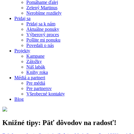
Pomáhame ďalej
Zelený Martinus
Nerobíme rozdiely
Pridaj sa
Pridaj sa k nám
Aktuálne ponuky
Výberový proces
Pošlite mi ponuku
Povedali o nás
Projekty
Kampane
Záložky
Náš labák
Knihy roka
Médiá a partneri
Pre médiá
Pre partnerov
Všeobecné kontakty
Blog
Knižné tipy: Päť dôvodov na radosť!