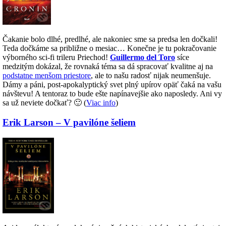
Čakanie bolo dlhé, predlhé, ale nakoniec sme sa predsa len dočkali!
Teda dočkáme sa približne o mesiac… Konečne je tu pokračovanie
výborného sci-fi trileru Priechod!
Guillermo del Toro
síce
medzitým dokázal, že rovnaká téma sa dá spracovať kvalitne aj na
podstatne menšom priestore
, ale to našu radosť nijak neumenšuje.
Dámy a páni, post-apokalyptický svet plný upírov opäť čaká na vašu
návštevu! A tentoraz to bude ešte napínavejšie ako naposledy. Ani vy
sa už neviete dočkať? 🙂 (
Viac info
)
Erik Larson – V pavilóne šeliem