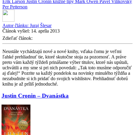
Erik Larson
Justin Cronin
knižné tipy
Mark Owen
Pavel Vilikovský
Per Petterson
Autor článku:
Juraj Šlesar
Článok vyšiel:
14. apríla 2013
Zdieľať článok:
Neustále vychádzajú nové a nové knihy, vďaka čomu je veľmi
ľahké prehliadnuť tie, ktoré skutočne stoja za pozornosť. A práve
preto vám každý týždeň prinášame výber titulov, ktoré nás upútali,
uchvátili a my sme si pri nich povedali: „Tak toto musíme odporučiť
aj ďalej!“ Pozrite sa každý pondelok na novinky minulého týždňa a
nezabudnite si ich pridať do svojich wishlistov. Prehliadnuť dobrú
knihu je až príliš jednoduché.
Justin Cronin – Dvanástka