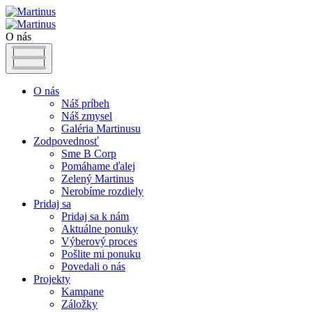
O nás
O nás
Náš príbeh
Náš zmysel
Galéria Martinusu
Zodpovednosť
Sme B Corp
Pomáhame ďalej
Zelený Martinus
Nerobíme rozdiely
Pridaj sa
Pridaj sa k nám
Aktuálne ponuky
Výberový proces
Pošlite mi ponuku
Povedali o nás
Projekty
Kampane
Záložky