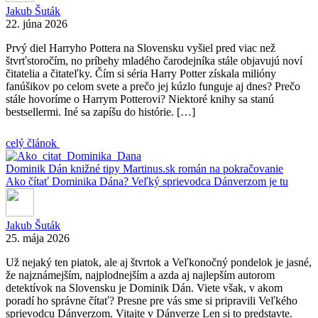
Jakub Šuták
22. júna 2026
Prvý diel Harryho Pottera na Slovensku vyšiel pred viac než
štvrťstoročím, no príbehy mladého čarodejníka stále objavujú noví
čitatelia a čitateľky. Čím si séria Harry Potter získala milióny
fanúšikov po celom svete a prečo jej kúzlo funguje aj dnes? Prečo
stále hovoríme o Harrym Potterovi? Niektoré knihy sa stanú
bestsellermi. Iné sa zapíšu do histórie. […]
celý článok
Dominik Dán
knižné tipy
Martinus.sk
román na pokračovanie
Ako čítať Dominika Dána? Veľký sprievodca Dánverzom je tu
Jakub Šuták
25. mája 2026
Už nejaký ten piatok, ale aj štvrtok a Veľkonočný pondelok je jasné,
že najznámejším, najplodnejším a azda aj najlepším autorom
detektívok na Slovensku je Dominik Dán. Viete však, v akom
poradí ho správne čítať? Presne pre vás sme si pripravili Veľkého
sprievodcu Dánverzom. Vitajte v Dánverze Len si to predstavte.