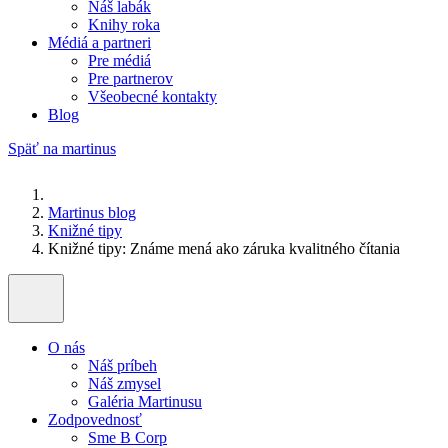
Náš labák
Knihy roka
Médiá a partneri
Pre médiá
Pre partnerov
Všeobecné kontakty
Blog
Späť na martinus
Martinus blog
Knižné tipy
Knižné tipy: Známe mená ako záruka kvalitného čítania
O nás
Náš príbeh
Náš zmysel
Galéria Martinusu
Zodpovednosť
Sme B Corp