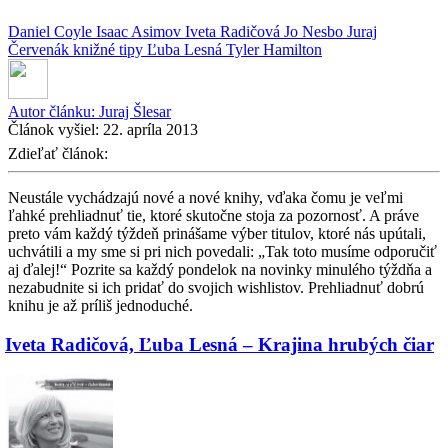
Daniel Coyle
Isaac Asimov
Iveta Radičová
Jo Nesbo
Juraj
Červenák
knižné tipy
Ľuba Lesná
Tyler Hamilton
Autor článku:
Juraj Šlesar
Článok vyšiel:
22. apríla 2013
Zdieľať článok:
Neustále vychádzajú nové a nové knihy, vďaka čomu je veľmi
ľahké prehliadnuť tie, ktoré skutočne stoja za pozornosť. A práve
preto vám každý týždeň prinášame výber titulov, ktoré nás upútali,
uchvátili a my sme si pri nich povedali: „Tak toto musíme odporučiť
aj ďalej!“ Pozrite sa každý pondelok na novinky minulého týždňa a
nezabudnite si ich pridať do svojich wishlistov. Prehliadnuť dobrú
knihu je až príliš jednoduché.
Iveta Radičová, Ľuba Lesná – Krajina hrubých čiar