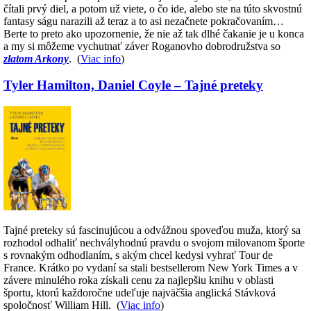
čítali prvý diel, a potom už viete, o čo ide, alebo ste na túto skvostnú
fantasy ságu narazili až teraz a to asi nezačnete pokračovaním…
Berte to preto ako upozornenie, že nie až tak dlhé čakanie je u konca
a my si môžeme vychutnať záver Roganovho dobrodružstva so
zlatom Arkony
. (
Viac info
)
Tyler Hamilton, Daniel Coyle – Tajné preteky
Tajné preteky sú fascinujúcou a odvážnou spoveďou muža, ktorý sa
rozhodol odhaliť nechvályhodnú pravdu o svojom milovanom športe
s rovnakým odhodlaním, s akým chcel kedysi vyhrať Tour de
France. Krátko po vydaní sa stali bestsellerom New York Times a v
závere minulého roka získali cenu za najlepšiu knihu v oblasti
športu, ktorú každoročne udeľuje najväčšia anglická Stávková
spoločnosť William Hill. (
Viac info
)