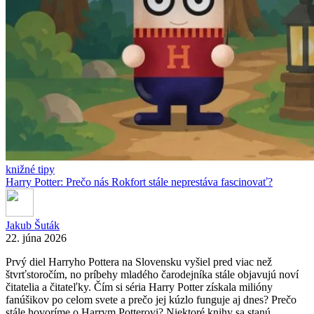
knižné tipy
Harry Potter: Prečo nás Rokfort stále neprestáva fascinovať?
Jakub Šuták
22. júna 2026
Prvý diel Harryho Pottera na Slovensku vyšiel pred viac než
štvrťstoročím, no príbehy mladého čarodejníka stále objavujú noví
čitatelia a čitateľky. Čím si séria Harry Potter získala milióny
fanúšikov po celom svete a prečo jej kúzlo funguje aj dnes? Prečo
stále hovoríme o Harrym Potterovi? Niektoré knihy sa stanú