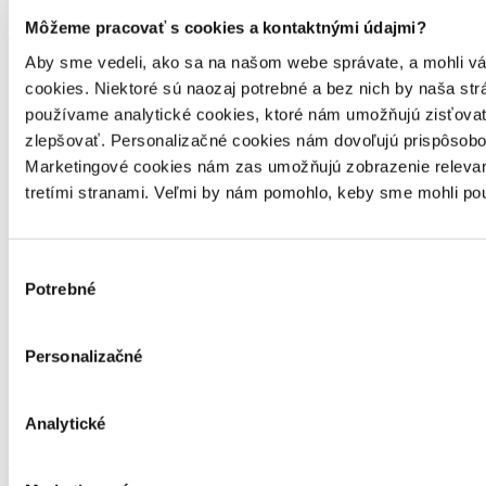
Môžeme pracovať s cookies a kontaktnými údajmi?
Jakub Šuták
18. marca 2026
Aby sme vedeli, ako sa na našom webe správate, a mohli vám 
cookies. Niektoré sú naozaj potrebné a bez nich by naša s
Poznáte ten pocit, keď otvoríte knihu a o pár hodín zistíte, že ste už
takmer na konci? Že stránky miznú jedna za druhou, príbeh vás
používame analytické cookies, ktoré nám umožňujú zisťovať,
vtiahne a vy sa pristihnete, že „ešte jednu kapitolu“ sa zmenilo na
zlepšovať. Personalizačné cookies nám dovoľujú prispôsobov
polovicu knihy? Presne o takých knihách je naša kolekcia Knihy,
Marketingové cookies nám zas umožňujú zobrazenie relevant
ktoré sa čítajú samy. Sú to príbehy, ktoré […]
tretími stranami. Veľmi by nám pomohlo, keby sme mohli pou
celý článok
Výber
Potrebné
súhlasu
Personalizačné
Zaujímajú ťa novinky z knižného sveta?
Prihlás sa na odber nášho newslettra.
Analytické
odoberať newsletter