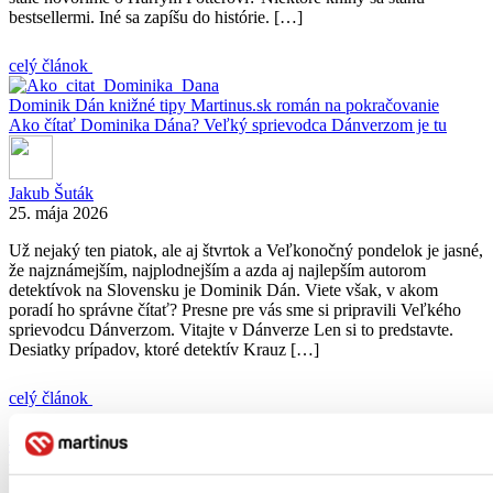
bestsellermi. Iné sa zapíšu do histórie. […]
celý článok
Dominik Dán
knižné tipy
Martinus.sk
román na pokračovanie
Ako čítať Dominika Dána? Veľký sprievodca Dánverzom je tu
Jakub Šuták
25. mája 2026
Už nejaký ten piatok, ale aj štvrtok a Veľkonočný pondelok je jasné,
že najznámejším, najplodnejším a azda aj najlepším autorom
detektívok na Slovensku je Dominik Dán. Viete však, v akom
poradí ho správne čítať? Presne pre vás sme si pripravili Veľkého
sprievodcu Dánverzom. Vitajte v Dánverze Len si to predstavte.
Desiatky prípadov, ktoré detektív Krauz […]
celý článok
knihy ktoré sa čítajú samy
knižné tipy
Tipy na dobré knihy: Prečo milujeme príbehy, ktoré sa čítajú samy?