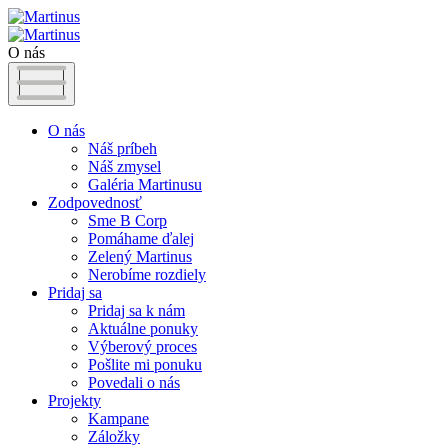
O nás
O nás
Náš príbeh
Náš zmysel
Galéria Martinusu
Zodpovednosť
Sme B Corp
Pomáhame ďalej
Zelený Martinus
Nerobíme rozdiely
Pridaj sa
Pridaj sa k nám
Aktuálne ponuky
Výberový proces
Pošlite mi ponuku
Povedali o nás
Projekty
Kampane
Záložky