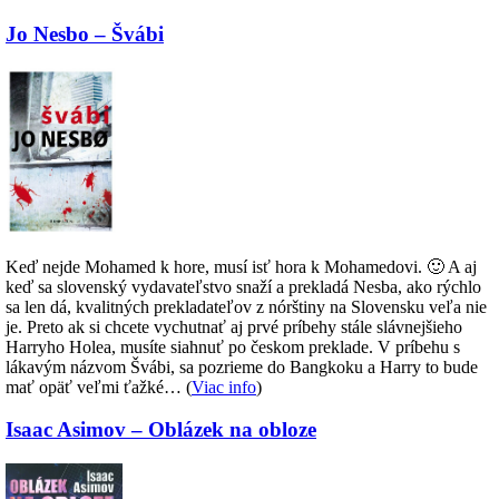
Jo Nesbo – Švábi
Keď nejde Mohamed k hore, musí isť hora k Mohamedovi. 🙂 A aj
keď sa slovenský vydavateľstvo snaží a prekladá Nesba, ako rýchlo
sa len dá, kvalitných prekladateľov z nórštiny na Slovensku veľa nie
je. Preto ak si chcete vychutnať aj prvé príbehy stále slávnejšieho
Harryho Holea, musíte siahnuť po českom preklade. V príbehu s
lákavým názvom Švábi, sa pozrieme do Bangkoku a Harry to bude
mať opäť veľmi ťažké… (
Viac info
)
Isaac Asimov – Oblázek na obloze