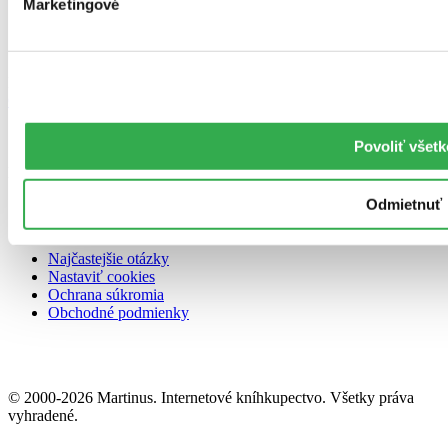
Marketingové
Každý týždeň pripravujeme newsletter plný (ne)knižných noviniek.
Odoberať newsletter
Povoliť všetk
© 2000-2024 Martinus. Internetové kníhkupectvo. Všetky
práva vyhradené.
Sledujte nás na sociálnych sieťach:
Odmietnuť
Najčastejšie otázky
Nastaviť cookies
Ochrana súkromia
Obchodné podmienky
© 2000-2026 Martinus. Internetové kníhkupectvo. Všetky práva
vyhradené.