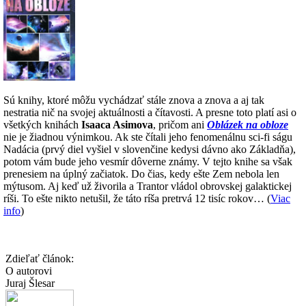
Sú knihy, ktoré môžu vychádzať stále znova a znova a aj tak
nestratia nič na svojej aktuálnosti a čítavosti. A presne toto platí asi o
všetkých knihách
Isaaca Asimova
, pričom ani
Oblázek na obloze
nie je žiadnou výnimkou. Ak ste čítali jeho fenomenálnu sci-fi ságu
Nadácia (prvý diel vyšiel v slovenčine kedysi dávno ako Základňa),
potom vám bude jeho vesmír dôverne známy. V tejto knihe sa však
prenesiem na úplný začiatok. Do čias, kedy ešte Zem nebola len
mýtusom. Aj keď už živorila a Trantor vládol obrovskej galaktickej
ríši. To ešte nikto netušil, že táto ríša pretrvá 12 tisíc rokov… (
Viac
info
)
Zdieľať článok:
O autorovi
Juraj Šlesar