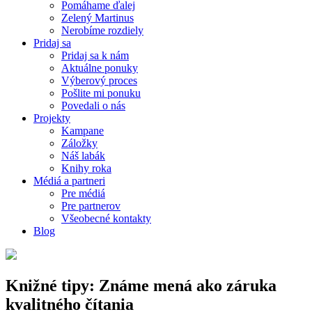
Pomáhame ďalej
Zelený Martinus
Nerobíme rozdiely
Pridaj sa
Pridaj sa k nám
Aktuálne ponuky
Výberový proces
Pošlite mi ponuku
Povedali o nás
Projekty
Kampane
Záložky
Náš labák
Knihy roka
Médiá a partneri
Pre médiá
Pre partnerov
Všeobecné kontakty
Blog
Knižné tipy: Známe mená ako záruka
kvalitného čítania