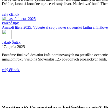
Debbie, ktorá si konečne uprace vlastný život. Nasledovať budú The 
celý článok
knižné tipy
Anasoft litera 2025: Vyberte si svoju novú slovenskú knihu z finálove
Jakub Šuták
17. apríla 2025
Poznáme finálovú desiatku kníh nominovaných na prestížne ocenenie A
minulom roku vyšlo na Slovensku 125 pôvodných prozaických kníh, 
celý článok
Zaujímajú ťa novinky z knižného sveta? Pr