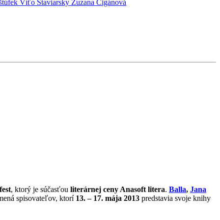
ištúfek
Víťo Staviarsky
Zuzana Cigánová
fest
, ktorý je súčasťou
literárnej ceny Anasoft litera
.
Balla
,
Jana
ená spisovateľov, ktorí
13. – 17. mája 2013
predstavia svoje knihy