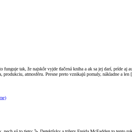
 to funguje tak, že najskôr vyjde tlačená kniha a ak sa jej darí, príde 
a, produkciu, atmosféru. Presne preto vznikajú pomaly, nákladne a len
íme)
k, nech sú to tieto: 🔪 Detektívky a trilery Freida McFadden to tento 