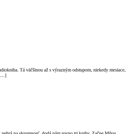
aj audiokniha. Tá väčšinou až s výrazným odstupom, niekedy mesiace,
 […]
rok nehrá na skromnosť, dodá nám rovno tri knihy. Začne Milou