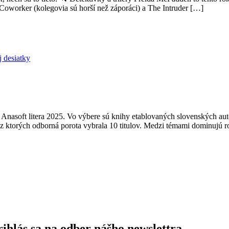
Coworker (kolegovia sú horší než záporáci) a The Intruder […]
j desiatky
nasoft litera 2025. Vo výbere sú knihy etablovaných slovenských autori
z ktorých odborná porota vybrala 10 titulov. Medzi témami dominujú
ihlás sa na odber nášho newslettra.