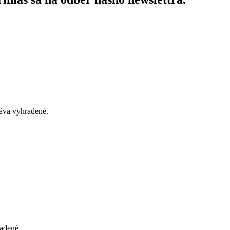
áva vyhradené.
adené.