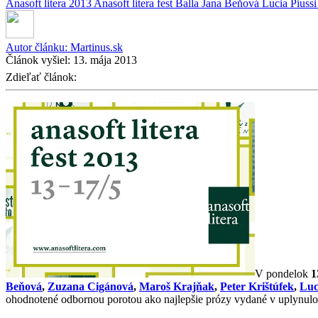
Anasoft litera 2013
Anasoft litera fest
Balla
Jana Beňová
Lucia Piuss
Autor článku:
Martinus.sk
Článok vyšiel:
13. mája 2013
Zdieľať článok:
V pondelok
1
Beňová
,
Zuzana Cigánová
,
Maroš Krajňak
,
Peter Krištúfek
,
Luc
ohodnotené odbornou porotou ako najlepšie prózy vydané v uplynulom