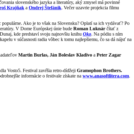
učovania slovenského jazyka a literatúry, aký zmysel má povinné
oš Krajňak
a
Ondrej Štefánik
. Večer uzavrie projekcia filmu
iac populárne. Ako je to však na Slovensku? Oplatí sa ich vydávať? Po
iteratúry. V Dome Európskej únie bude
Roman Luknár
čítať z
 Dunaj, kde predstaví svoju najnovšiu knihu
Oko
. Na pódiu s ním
apelu v súčasnosti radia vôbec k tomu najlepšiemu, čo sa dá nájsť na
kladateľov
Martin Burlas, Ján Boleslav Kladivo
a
Peter Zagar
dla Vosto5. Festival zavŕšia retro‐dídžeji
Gramophon Brothers.
drobnejšie informácie o festivale získate na
www.anasoftlitera.com
.