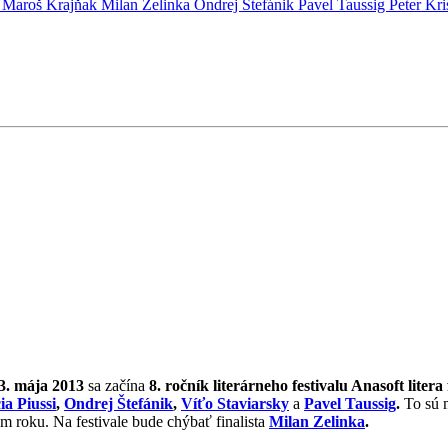
i
Maroš Krajňak
Milan Zelinka
Ondrej Štefánik
Pavel Taussig
Peter Kr
3. mája 2013
sa začína
8. ročník literárneho festivalu Anasoft litera 
ia Piussi
,
Ondrej Štefánik
,
Víťo Staviarsky
a
Pavel Taussig
.
To sú m
 roku. Na festivale bude chýbať finalista
Milan Zelinka
.