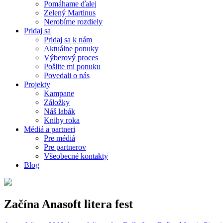
Pomáhame ďalej
Zelený Martinus
Nerobíme rozdiely
Pridaj sa
Pridaj sa k nám
Aktuálne ponuky
Výberový proces
Pošlite mi ponuku
Povedali o nás
Projekty
Kampane
Záložky
Náš labák
Knihy roka
Médiá a partneri
Pre médiá
Pre partnerov
Všeobecné kontakty
Blog
Začína Anasoft litera fest