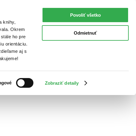
Povoliť všetko
a knihy,
ovala. Okrem
Odmietnuť
stále ho pre
u orientáciu.
dieľame aj s
Ďakujeme!
ngové
Zobraziť detaily