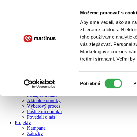
Môžeme pracovať s cooki
O nás
Aby sme vedeli, ako sa na 
zbierame cookies. Niektor
toho používame analytické
O nás
vás zlepšovať. Personaliz
Náš príbeh
Náš zmysel
Marketingové cookies nám 
Galéria Martinusu
tretími stranami. Veľmi b
Zodpovednosť
Sme B Corp
Pomáhame ďalej
Zelený Martinus
Výber
Potrebné
P
Nerobíme rozdiely
súhlasu
Pridaj sa
Pridaj sa k nám
Aktuálne ponuky
Výberový proces
Pošlite mi ponuku
Povedali o nás
Projekty
Kampane
Záložky