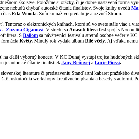
 dnešnom školstve. Položíme si otázky, či je dobre nastavená forma vy
rodzene nebudú chýbať autorské čítania finalistov. Svoje knihy uvedú
Mar
h čias
Eda Wooda
. Snímku naživo predabuje a ozvučí Stroon.
ť. Tentoraz o elektronických knihách, ktoré sú vo svete stále viac a v
k
a
Zuzana Cigánová
. V stredu sa
Anasoft litera fest
spojí s Nocou l
ft litera. S
Ballom
sa návštevníci festivalu stretnú osobne večer v KC
a formácia
Květy.
Minulý rok vydala album
Bílé včely
. Aj vďaka nemu k
ešiť na ďalší výborný koncert. V KC Dunaj vystúpi trojica hudobných s
 je autorské čítanie finalistiek
Jany Beňovej
a
Lucie Piussi
.
slovenskej literatúre či predstaveniu Stand´artní kabaret pražského diva
h škôl uskutočnia workshopy kreatívneho písania a besedy s autormi. Po