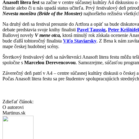
Anasoft litera fest
sa začne v centre súčasnej kultúry A4 diskusiou o
čítanie alebo či u nás upadá status učiteľa. Prvý festivalový deň pri
Nevesta monštra (Bride of the Monster)
najhoršieho režiséra všetkýc
Na druhý deň sa festival presunie do Artfora a opäť sa bude diskutova
debate predstavia svoje knihy finalisti
Pavel Taussig
,
Peter Krištúfe
Ballovej novely
V mene otca,
ktorá minulý rok získala ocenenie Anaso
bude ďalší tohtoročný finalista
Víťo Staviarsky
. Z Brna k nám zavít
mape českej hudobnej scény.
Štvrtkový festivalový deň sa návštevníci Anasoft litera festu môžu t
spoločne s
Marcelou Derevencovou
. Samozrejme, súčasťou programu
Záverečný deň patrí v A4 – centre súčasnej kultúry diskusii o českej a 
Počas Anasoft litera festu sa pre študentov spolupracujúcich strednýc
Zdieľať článok:
O autorovi
Martinus.sk