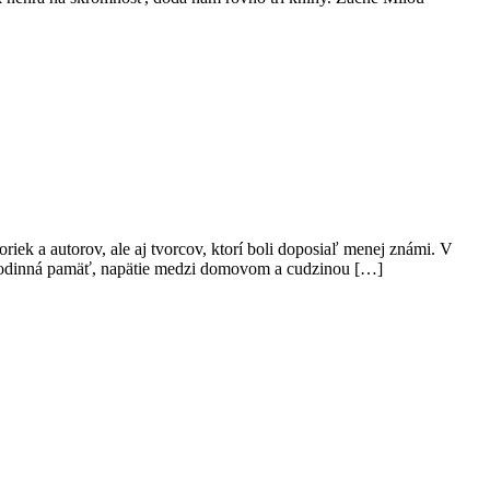
ek a autorov, ale aj tvorcov, ktorí boli doposiaľ menej známi. V
 rodinná pamäť, napätie medzi domovom a cudzinou […]