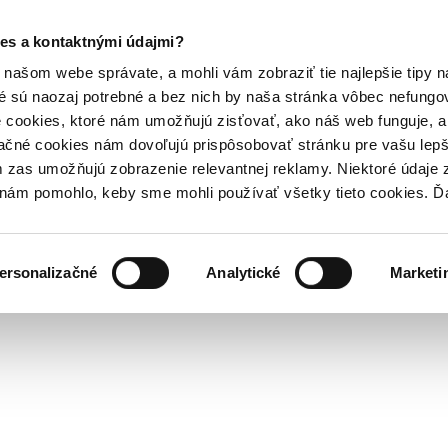
es a kontaktnými údajmi?
našom webe správate, a mohli vám zobraziť tie najlepšie tipy n
é sú naozaj potrebné a bez nich by naša stránka vôbec nefung
 cookies, ktoré nám umožňujú zisťovať, ako náš web funguje, a 
ačné cookies nám dovoľujú prispôsobovať stránku pre vašu lepši
zas umožňujú zobrazenie relevantnej reklamy. Niektoré údaje z
y nám pomohlo, keby sme mohli používať všetky tieto cookies. 
ersonalizačné
Analytické
Marketi