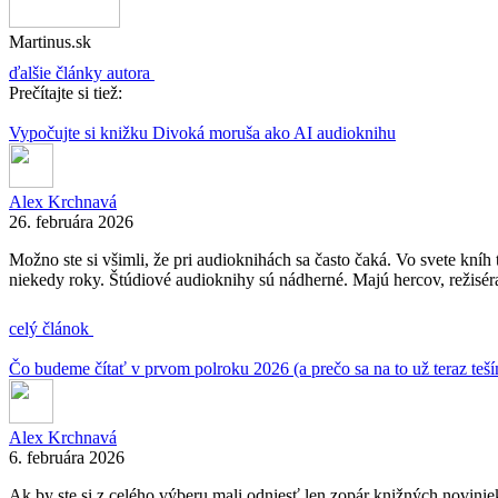
Martinus.sk
ďalšie články autora
Prečítajte si tiež:
Vypočujte si knižku Divoká moruša ako AI audioknihu
Alex Krchnavá
26. februára 2026
Možno ste si všimli, že pri audioknihách sa často čaká. Vo svete kníh
niekedy roky. Štúdiové audioknihy sú nádherné. Majú hercov, režisér
celý článok
Čo budeme čítať v prvom polroku 2026 (a prečo sa na to už teraz teš
Alex Krchnavá
6. februára 2026
Ak by ste si z celého výberu mali odniesť len zopár knižných novinie