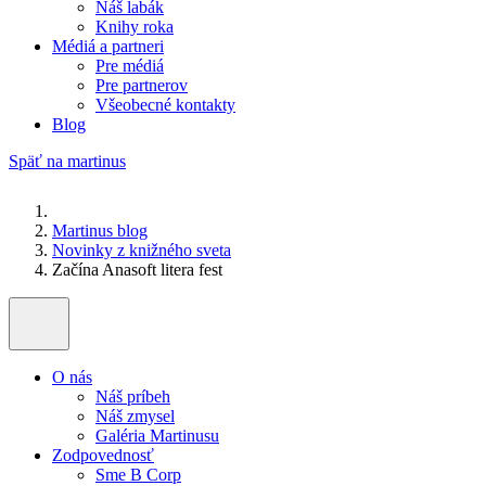
Náš labák
Knihy roka
Médiá a partneri
Pre médiá
Pre partnerov
Všeobecné kontakty
Blog
Späť na martinus
Martinus blog
Novinky z knižného sveta
Začína Anasoft litera fest
O nás
Náš príbeh
Náš zmysel
Galéria Martinusu
Zodpovednosť
Sme B Corp