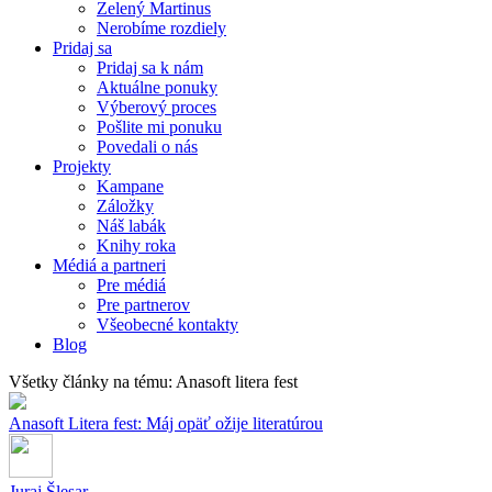
Zelený Martinus
Nerobíme rozdiely
Pridaj sa
Pridaj sa k nám
Aktuálne ponuky
Výberový proces
Pošlite mi ponuku
Povedali o nás
Projekty
Kampane
Záložky
Náš labák
Knihy roka
Médiá a partneri
Pre médiá
Pre partnerov
Všeobecné kontakty
Blog
Všetky články na tému: Anasoft litera fest
Anasoft Litera fest: Máj opäť ožije literatúrou
Juraj Šlesar