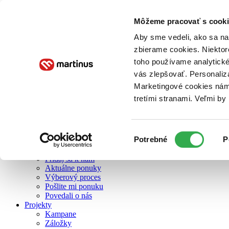
Môžeme pracovať s cooki
O nás
Aby sme vedeli, ako sa na 
zbierame cookies. Niektor
toho používame analytické
O nás
vás zlepšovať. Personaliz
Náš príbeh
Náš zmysel
Marketingové cookies nám 
Galéria Martinusu
tretími stranami. Veľmi b
Zodpovednosť
Sme B Corp
Pomáhame ďalej
Zelený Martinus
Výber
Potrebné
P
Nerobíme rozdiely
súhlasu
Pridaj sa
Pridaj sa k nám
Aktuálne ponuky
Výberový proces
Pošlite mi ponuku
Povedali o nás
Projekty
Kampane
Záložky