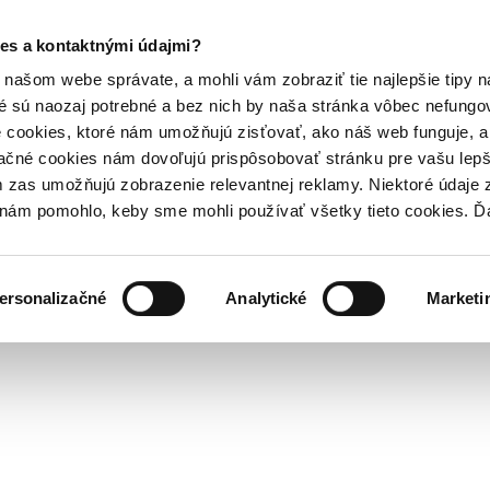
es a kontaktnými údajmi?
našom webe správate, a mohli vám zobraziť tie najlepšie tipy n
é sú naozaj potrebné a bez nich by naša stránka vôbec nefung
 cookies, ktoré nám umožňujú zisťovať, ako náš web funguje, a 
ačné cookies nám dovoľujú prispôsobovať stránku pre vašu lepši
zas umožňujú zobrazenie relevantnej reklamy. Niektoré údaje z
y nám pomohlo, keby sme mohli používať všetky tieto cookies. 
ersonalizačné
Analytické
Marketi