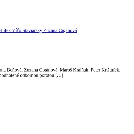
ištúfek
Víťo Staviarsky
Zuzana Cigánová
la, Jana Beňová, Zuzana Cigánová, Maroš Krajňak, Peter Krištúfek,
y ohodnotené odbornou porotou […]