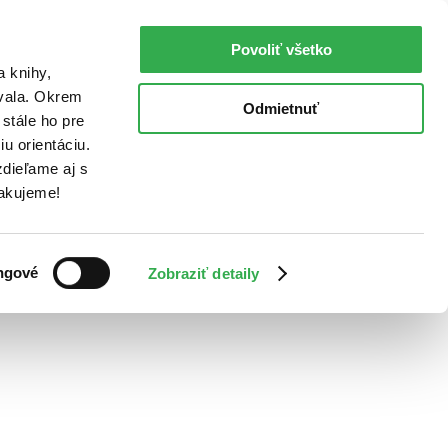
Povoliť všetko
a knihy,
ovala. Okrem
Odmietnuť
stále ho pre
u orientáciu.
dieľame aj s
Ďakujeme!
ngové
Zobraziť detaily