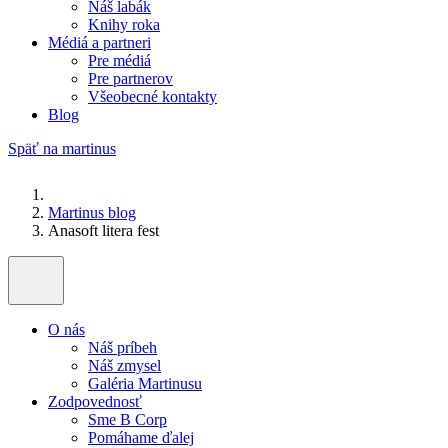
Náš labák
Knihy roka
Médiá a partneri
Pre médiá
Pre partnerov
Všeobecné kontakty
Blog
Späť na martinus
Martinus blog
Anasoft litera fest
O nás
Náš príbeh
Náš zmysel
Galéria Martinusu
Zodpovednosť
Sme B Corp
Pomáhame ďalej