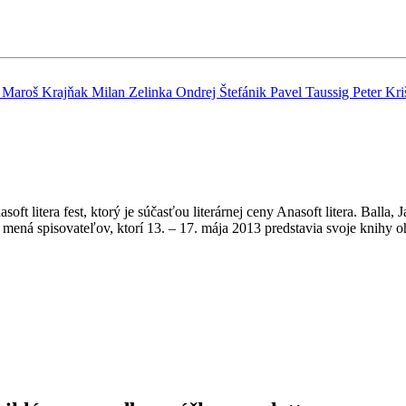
i
Maroš Krajňak
Milan Zelinka
Ondrej Štefánik
Pavel Taussig
Peter Kr
soft litera fest, ktorý je súčasťou literárnej ceny Anasoft litera. Bal
sú mená spisovateľov, ktorí 13. – 17. mája 2013 predstavia svoje knih