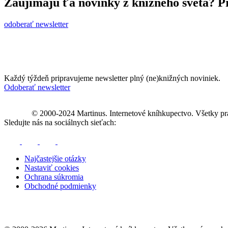
Zaujímajú ťa novinky z knižného sveta? Pr
odoberať newsletter
Každý týždeň pripravujeme newsletter plný (ne)knižných noviniek.
Odoberať newsletter
© 2000-2024 Martinus. Internetové kníhkupectvo. Všetky pr
Sledujte nás na sociálnych sieťach:
Najčastejšie otázky
Nastaviť cookies
Ochrana súkromia
Obchodné podmienky